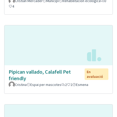
Cristian Mercader
Municipi
Rehabilitación ecológica
0
4
Pipican vallado, Calafell Pet
En
avaluació
friendly
Cristina
Espai per mascotes
2
2
Esmena