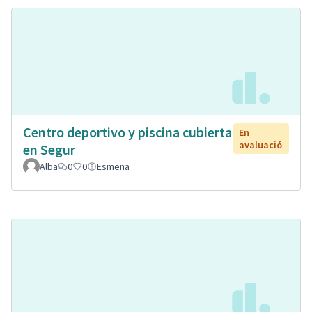
Centro deportivo y piscina cubierta
En
avaluació
en Segur
Alba
0
0
Esmena