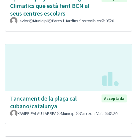
Climatics que està fent BCN al
seus centres escolars
Javier
Municipi
Parcs i Jardins Sostenibles
0
0
Tancament de la plaça cal
Acceptada
cubano/catalunya
XAVIER PALAU LAPREA
Municipi
Carrers i Vials
0
0