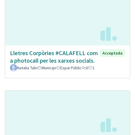
Lletres Corpòries #CALAFELL com
Acceptada
a photocall per les xarxes socials.
Natalia Tabi
Municipi
Espai Públic
0
2