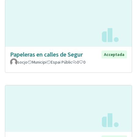
Papeleras en calles de Segur
Acceptada
socjo
Municipi
Espai Públic
0
0