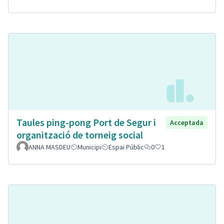
Taules ping-pong Port de Segur i
Acceptada
organització de torneig social
ANNA MASDEU
Municipi
Espai Públic
0
1