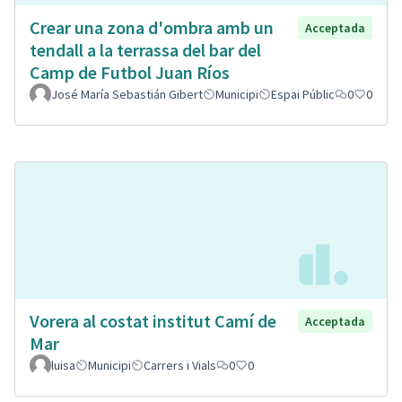
Crear una zona d'ombra amb un
Acceptada
tendall a la terrassa del bar del
Camp de Futbol Juan Ríos
José María Sebastián Gibert
Municipi
Espai Públic
0
0
Vorera al costat institut Camí de
Acceptada
Mar
luisa
Municipi
Carrers i Vials
0
0