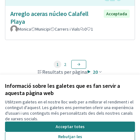
Arreglo aceras núcleo Calafell
Acceptada
Playa
Monica
Municipi
Carrers i Vials
0
1
1
2
Resultats per pàgina:
20
Informació sobre les galetes que es fan servir a
aquesta pàgina web
Utilitzem galetes en el nostre lloc web per a millorar el rendiment i el
Termes i condicions d'ús
contingut d'aquest. Les galetes ens permeten oferir una experiència
Configuració de les galetes
d'usuari i uns continguts més personalitzats des dels nostres canals
Decidim Calafell a X
Decidim Calafell a Facebook
Decidim Calafell a YouTube
Decidim Calafell a GitHub
de xarxes socials.
(Enllaç extern)
(Enllaç extern)
(Enllaç extern)
(Enllaç extern)
Acceptar totes
Rebutjar-les