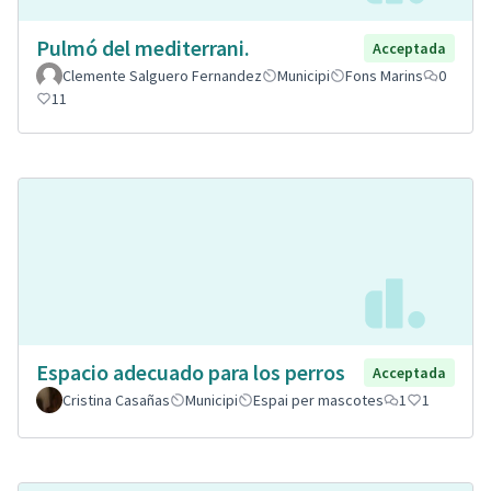
Pulmó del mediterrani.
Acceptada
Clemente Salguero Fernandez
Municipi
Fons Marins
0
11
Espacio adecuado para los perros
Acceptada
Cristina Casañas
Municipi
Espai per mascotes
1
1