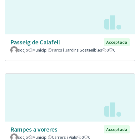
Passeig de Calafell
Acceptada
socjo
Municipi
Parcs i Jardins Sostenibles
0
0
Rampes a voreres
Acceptada
socjo
Municipi
Carrers i Vials
0
0