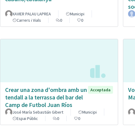
so
XAVIER PALAU LAPREA
Municipi
Carrers i Vials
0
0
Crear una zona d'ombra amb un
Vo
Acceptada
tendall a la terrassa del bar del
Ma
Camp de Futbol Juan Ríos
José María Sebastián Gibert
Municipi
Espai Públic
0
0