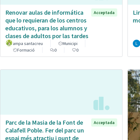
Renovar aulas de informática
Li
Acceptada
que lo requieran de los centros
mo
educativos, para los alumnos y
clases de adultos por las tardes
ampa santacreu
Municipi
Formació
0
0
Parc de la Masia de la Font de
Acceptada
Calafell Poble. Fer del parc un
espai més atractiu i punt de