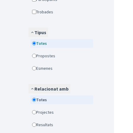
Trobades
Tipus
Totes
Propostes
Esmenes
Relacionat amb
Totes
Projectes
Resultats