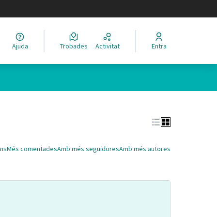
legir el idioma
Ajuda
Trobades
Activitat
Entra
Leaflet
|
©
HERE maps
 com a punts al mapa. L'element es pot fer servir amb un lector 
ns
Més comentades
Amb més seguidores
Amb més autores