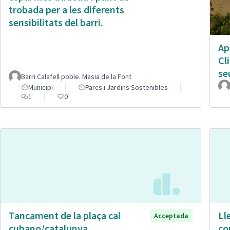
trobada per a les diferents
sensibilitats del barri.
Ap
Cl
se
Barri Calafell poble. Masia de la Font
Municipi
Parcs i Jardins Sostenibles
1
0
Tancament de la plaça cal
Ll
Acceptada
cubano/catalunya
co