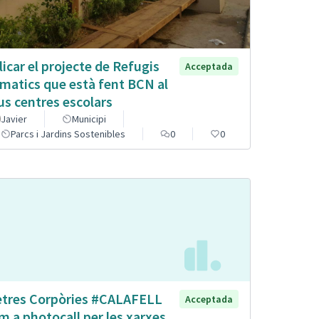
licar el projecte de Refugis
Acceptada
imatics que està fent BCN al
us centres escolars
Javier
Municipi
Parcs i Jardins Sostenibles
0
0
etres Corpòries #CALAFELL
Acceptada
m a photocall per les xarxes