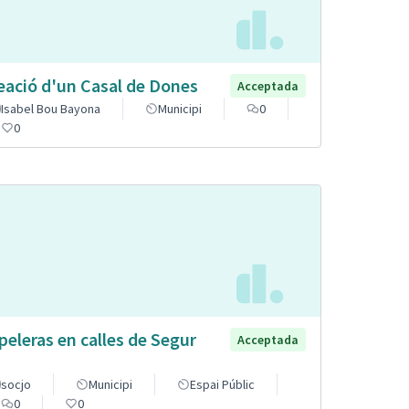
eació d'un Casal de Dones
Acceptada
Isabel Bou Bayona
Municipi
0
0
peleras en calles de Segur
Acceptada
socjo
Municipi
Espai Públic
0
0