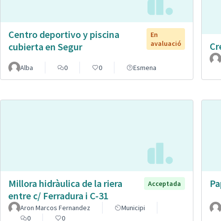
Centro deportivo y piscina
En
avaluació
Cr
cubierta en Segur
Alba
0
0
Esmena
Millora hidràulica de la riera
Pa
Acceptada
entre c/ Ferradura i C-31
Aron Marcos Fernandez
Municipi
0
0