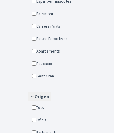
Espai per mascotes
Patrimoni
Carrers i Vials
Pistes Esportives
Aparcaments
Educació
Gent Gran
Origen
Tots
Oficial
Participants