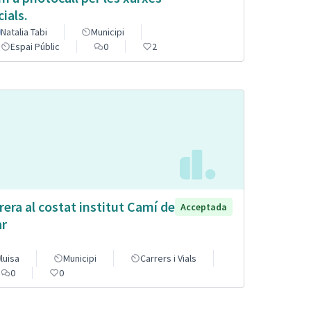
cials.
Natalia Tabi
Municipi
Espai Públic
0
2
rera al costat institut Camí de
Acceptada
r
luisa
Municipi
Carrers i Vials
0
0