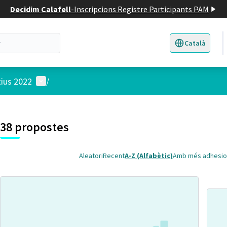
Decidim Calafell
-
Inscripcions Registre Participants PAM
Català
Triar la llengua
E
Menú d'usuari
tius 2022
/
 el mapa
t element és un mapa que presenta els components d'aquesta pàgina
38 propostes
Aleatori
Recent
A-Z (Alfabètic)
Amb més adhesio