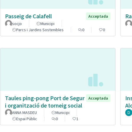
Passeig de Calafell
Ra
Acceptada
socjo
Municipi
Parcs i Jardins Sostenibles
0
0
Taules ping-pong Port de Segur
In
Acceptada
i organització de torneig social
Al
ANNA MASDEU
Municipi
Espai Públic
0
1