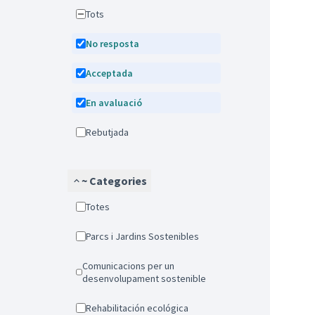
Tots
No resposta
Acceptada
En avaluació
Rebutjada
~ Categories
Totes
Parcs i Jardins Sostenibles
Comunicacions per un
desenvolupament sostenible
Rehabilitación ecológica