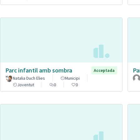
Parc infantil amb sombra
Pa
Acceptada
Natalia Duch Elies
Municipi
Joventut
0
0