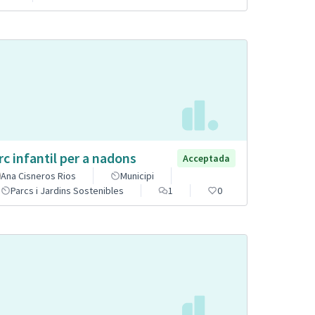
rc infantil per a nadons
Acceptada
Ana Cisneros Rios
Municipi
Parcs i Jardins Sostenibles
1
0