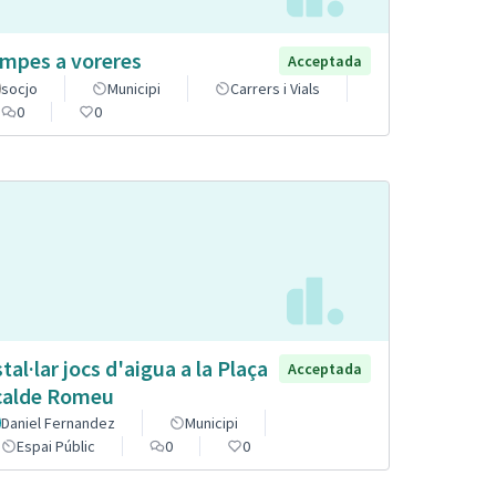
mpes a voreres
Acceptada
socjo
Municipi
Carrers i Vials
0
0
stal·lar jocs d'aigua a la Plaça
Acceptada
calde Romeu
Daniel Fernandez
Municipi
Espai Públic
0
0