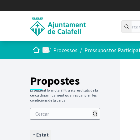
Inici
Menú principal
/
Processos
/
Pressupostos Participa
Saltar
El següen
+
−
Propostes
El següent formulari filtra els resultats de la
cerca dinàmicament quan es canvien les
condicions de la cerca.
Estat