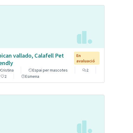
pican vallado, Calafell Pet
En
avaluació
iendly
Cristina
Espai per mascotes
2
2
Esmena