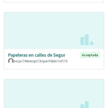
Papeleras en calles de Segur
Acceptada
socjo
Municipi
Espai Públic
0
0