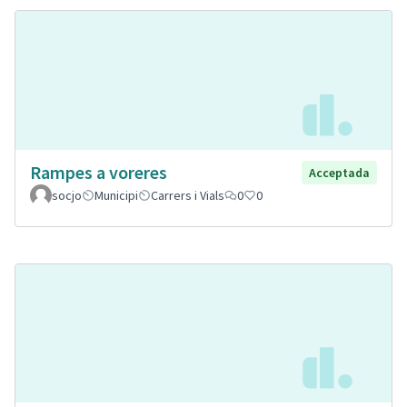
Rampes a voreres
Acceptada
socjo
Municipi
Carrers i Vials
0
0