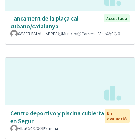
Tancament de la plaça cal
Acceptada
cubano/catalunya
XAVIER PALAU LAPREA
Municipi
Carrers i Vials
0
0
Centro deportivo y piscina cubierta
En
avaluació
en Segur
Alba
0
0
Esmena