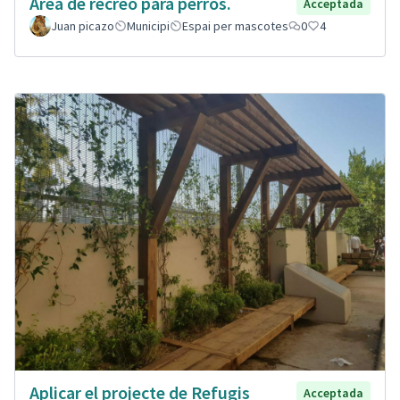
Área de recreo para perros.
Acceptada
Juan picazo
Municipi
Espai per mascotes
0
4
Aplicar el projecte de Refugis
Acceptada