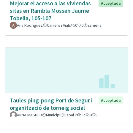
Mejorar el acceso a las viviendas
Acceptada
sitas en Rambla Mossen Jaume
Tobella, 105-107
Ana Rodriguez
Carrers i Vials
0
0
Esmena
Taules ping-pong Port de Segur i
Acceptada
organització de torneig social
ANNA MASDEU
Municipi
Espai Públic
0
1