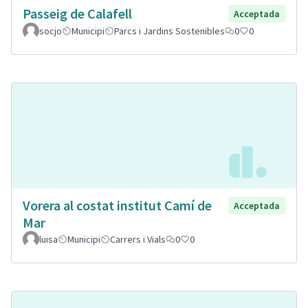
Passeig de Calafell
Acceptada
socjo
Municipi
Parcs i Jardins Sostenibles
0
0
Vorera al costat institut Camí de
Acceptada
Mar
luisa
Municipi
Carrers i Vials
0
0