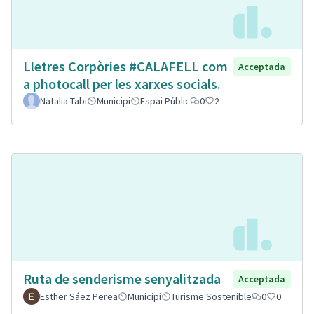
Lletres Corpòries #CALAFELL com
Acceptada
a photocall per les xarxes socials.
Natalia Tabi
Municipi
Espai Públic
0
2
Ruta de senderisme senyalitzada
Acceptada
Esther Sáez Perea
Municipi
Turisme Sostenible
0
0