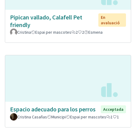
Pipican vallado, Calafell Pet
En
avaluació
friendly
Cristina
Espai per mascotes
2
2
Esmena
Espacio adecuado para los perros
Acceptada
Cristina Casañas
Municipi
Espai per mascotes
1
1