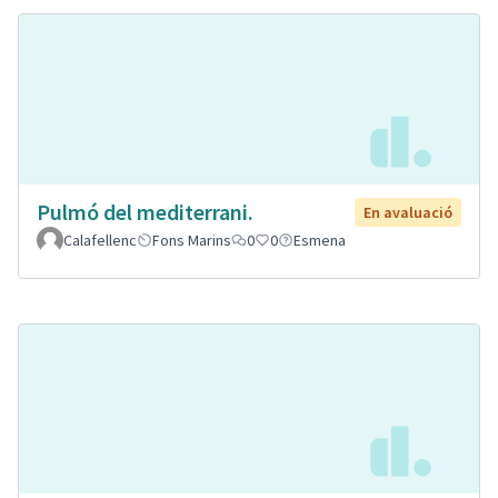
Pulmó del mediterrani.
En avaluació
Calafellenc
Fons Marins
0
0
Esmena