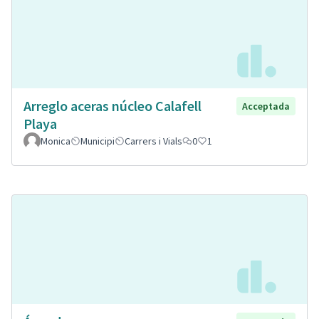
Arreglo aceras núcleo Calafell
Acceptada
Playa
Monica
Municipi
Carrers i Vials
0
1