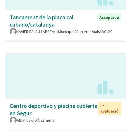
Tancament de la plaça cal
Acceptada
cubano/catalunya
XAVIER PALAU LAPREA
Municipi
Carrers i Vials
0
0
Centro deportivo y piscina cubierta
En
avaluació
en Segur
Alba
0
0
Esmena