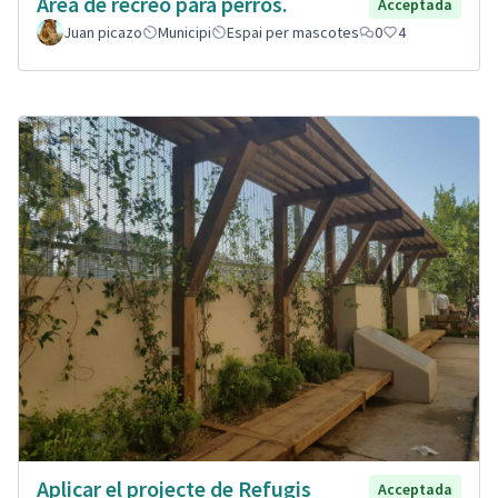
Área de recreo para perros.
Acceptada
Juan picazo
Municipi
Espai per mascotes
0
4
Aplicar el projecte de Refugis
Acceptada