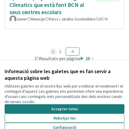
Climatics que està fent BCN al
seus centres escolars
Javier
Municipi
Parcs i Jardins Sostenibles
0
0
1
2
Resultats per pàgina:
25
Informació sobre les galetes que es fan servir a
aquesta pàgina web
Utilitzem galetes en el nostre lloc web per a millorar el rendiment i el
Termes i condicions d'ús
contingut d'aquest. Les galetes ens permeten oferir una experiència
Configuració de les galetes
d'usuari i uns continguts més personalitzats des dels nostres canals
Decidim Calafell a X
Decidim Calafell a Facebook
Decidim Calafell a YouTube
Decidim Calafell a GitHub
de xarxes socials.
(Enllaç extern)
(Enllaç extern)
(Enllaç extern)
(Enllaç extern)
Acceptar totes
Rebutjar-les
Amb llicènc
(Enllaç exte
Configuració
(Enllaç extern)