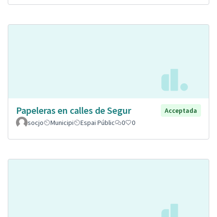
Papeleras en calles de Segur
Acceptada
socjo
Municipi
Espai Públic
0
0