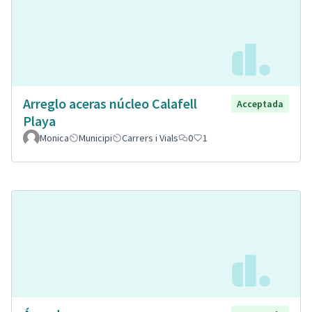
Arreglo aceras núcleo Calafell
Acceptada
Playa
Monica
Municipi
Carrers i Vials
0
1