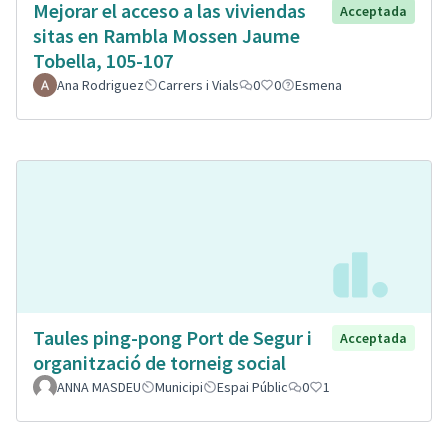
Mejorar el acceso a las viviendas
Acceptada
sitas en Rambla Mossen Jaume
Tobella, 105-107
Ana Rodriguez
Carrers i Vials
0
0
Esmena
Taules ping-pong Port de Segur i
Acceptada
organització de torneig social
ANNA MASDEU
Municipi
Espai Públic
0
1