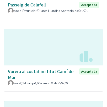
Passeig de Calafell
Acceptada
socjo
Municipi
Parcs i Jardins Sostenibles
0
0
Vorera al costat institut Camí de
Acceptada
Mar
luisa
Municipi
Carrers i Vials
0
0