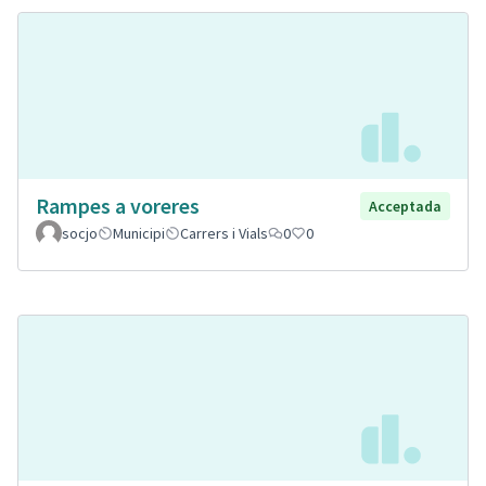
Rampes a voreres
Acceptada
socjo
Municipi
Carrers i Vials
0
0