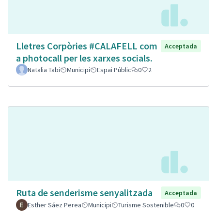
Lletres Corpòries #CALAFELL com
Acceptada
a photocall per les xarxes socials.
Natalia Tabi
Municipi
Espai Públic
0
2
Ruta de senderisme senyalitzada
Acceptada
Esther Sáez Perea
Municipi
Turisme Sostenible
0
0