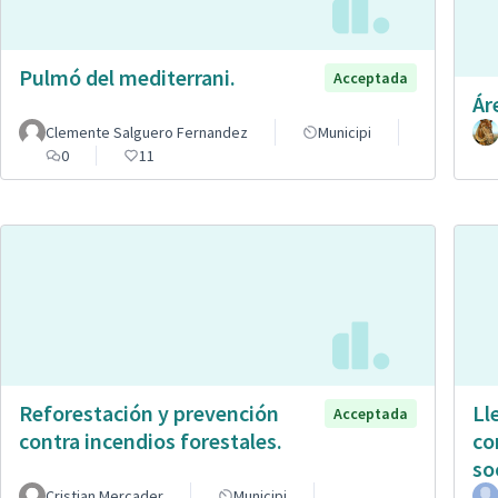
Pulmó del mediterrani.
Acceptada
Ár
Clemente Salguero Fernandez
Municipi
0
11
Reforestación y prevención
Ll
Acceptada
contra incendios forestales.
co
so
Cristian Mercader
Municipi