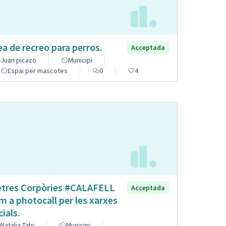
ea de recreo para perros.
Acceptada
Juan picazo
Municipi
Espai per mascotes
0
4
etres Corpòries #CALAFELL
Acceptada
m a photocall per les xarxes
cials.
Natalia Tabi
Municipi