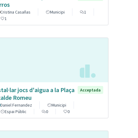
rros
Cristina Casañas
Municipi
1
1
stal·lar jocs d'aigua a la Plaça
Acceptada
calde Romeu
Daniel Fernandez
Municipi
Espai Públic
0
0