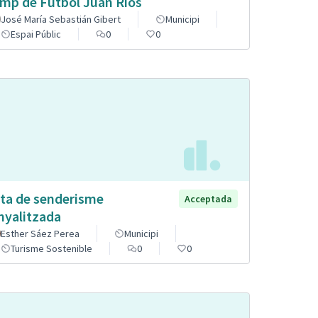
mp de Futbol Juan Ríos
José María Sebastián Gibert
Municipi
Espai Públic
0
0
ta de senderisme
Acceptada
nyalitzada
Esther Sáez Perea
Municipi
Turisme Sostenible
0
0