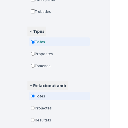
Trobades
Tipus
Totes
Propostes
Esmenes
Relacionat amb
Totes
Projectes
Resultats