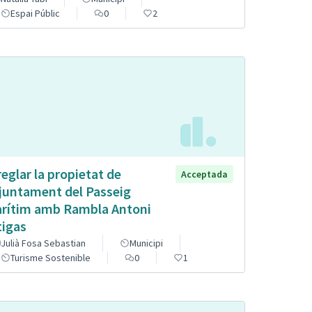
Espai Públic
0
2
reglar la propietat de
Acceptada
Ajuntament del Passeig
rítim amb Rambla Antoni
tigas
Julià Fosa Sebastian
Municipi
Turisme Sostenible
0
1