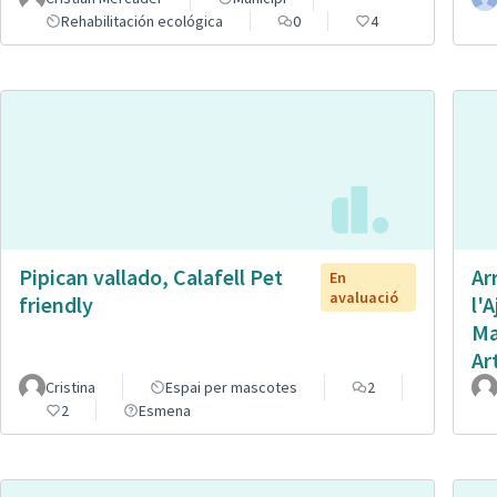
Rehabilitación ecológica
0
4
Pipican vallado, Calafell Pet
Ar
En
avaluació
friendly
l'
Ma
Ar
Cristina
Espai per mascotes
2
2
Esmena