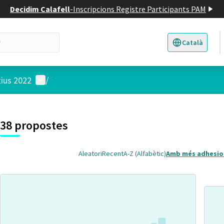
Decidim Calafell
-
Inscripcions Registre Participants PAM
Català
Triar la llengua
E
Menú d'usuari
tius 2022
/
 el mapa
t element és un mapa que presenta els components d'aquesta pàgina
38 propostes
Aleatori
Recent
A-Z (Alfabètic)
Amb més adhesio