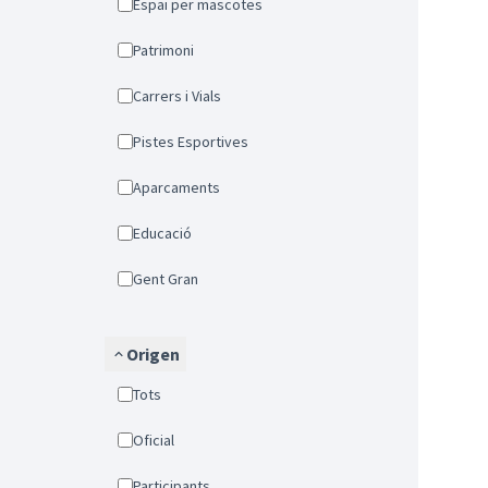
Espai per mascotes
Patrimoni
Carrers i Vials
Pistes Esportives
Aparcaments
Educació
Gent Gran
Origen
Tots
Oficial
Participants