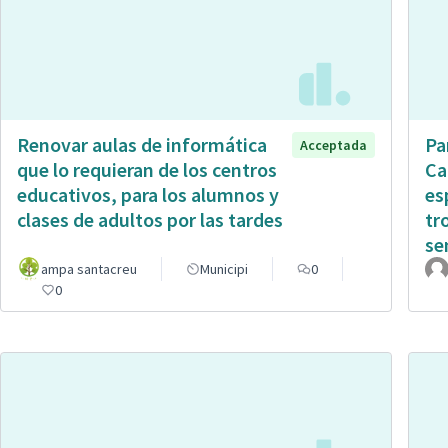
Renovar aulas de informática
Pa
Acceptada
que lo requieran de los centros
Ca
educativos, para los alumnos y
es
clases de adultos por las tardes
tr
sen
ampa santacreu
Municipi
0
0