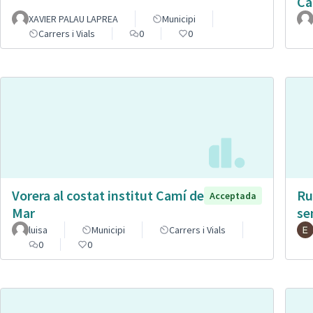
Ca
XAVIER PALAU LAPREA
Municipi
Carrers i Vials
0
0
Vorera al costat institut Camí de
Ru
Acceptada
Mar
se
luisa
Municipi
Carrers i Vials
0
0