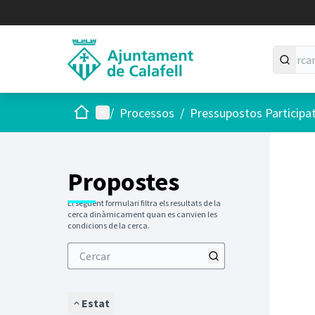
Inici
Menú principal
/
Processos
/
Pressupostos Participa
Saltar
El següen
+
−
Propostes
El següent formulari filtra els resultats de la
cerca dinàmicament quan es canvien les
condicions de la cerca.
Estat