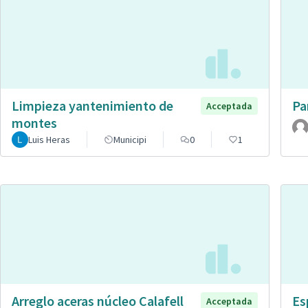
Limpieza yantenimiento de
Pa
Acceptada
montes
Luis Heras
Municipi
0
1
Arreglo aceras núcleo Calafell
Es
Acceptada