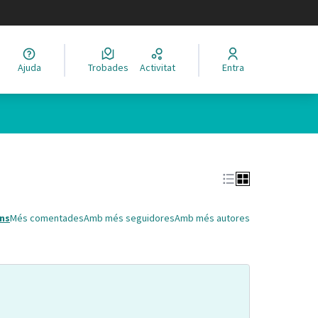
legir el idioma
Ajuda
Trobades
Activitat
Entra
Leaflet
|
©
HERE maps
 com a punts al mapa. L'element es pot fer servir amb un lector 
ns
Més comentades
Amb més seguidores
Amb més autores