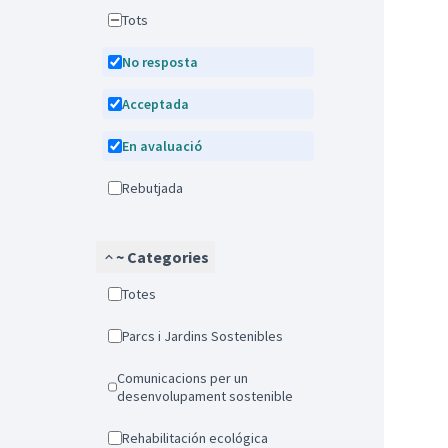
Tots
No resposta
Acceptada
En avaluació
Rebutjada
~ Categories
Totes
Parcs i Jardins Sostenibles
Comunicacions per un
desenvolupament sostenible
Rehabilitación ecológica