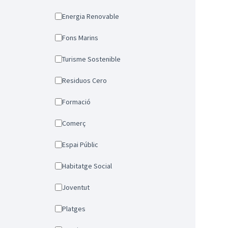
Energia Renovable
Fons Marins
Turisme Sostenible
Residuos Cero
Formació
Comerç
Espai Públic
Habitatge Social
Joventut
Platges