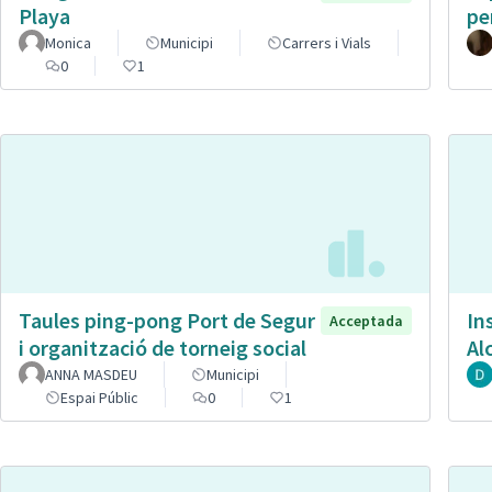
Playa
pe
Monica
Municipi
Carrers i Vials
0
1
Taules ping-pong Port de Segur
In
Acceptada
i organització de torneig social
Al
ANNA MASDEU
Municipi
Espai Públic
0
1