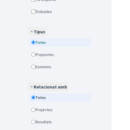
Trobades
Tipus
Totes
Propostes
Esmenes
Relacionat amb
Totes
Projectes
Resultats