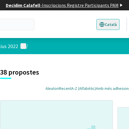
Decidim Calafell
-
Inscripcions Registre Participants PAM
Català
Triar la llengua
E
Menú d'usuari
tius 2022
/
 el mapa
t element és un mapa que presenta els components d'aquesta pàgina
38 propostes
Aleatori
Recent
A-Z (Alfabètic)
Amb més adhesion