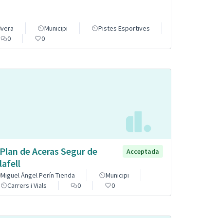
vera
Municipi
Pistes Esportives
0
0
 Plan de Aceras Segur de
Acceptada
lafell
Miguel Ángel Perín Tienda
Municipi
Carrers i Vials
0
0