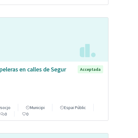
peleras en calles de Segur
Acceptada
socjo
Municipi
Espai Públic
0
0