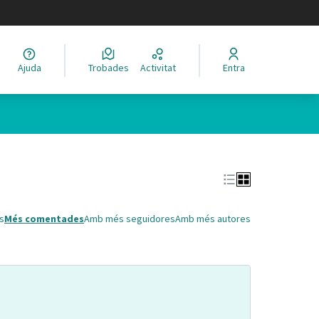
legir el idioma
Ajuda
Trobades
Activitat
Entra
Leaflet
|
©
HERE maps
 com a punts al mapa. L'element es pot fer servir amb un lector 
s
Més comentades
Amb més seguidores
Amb més autores