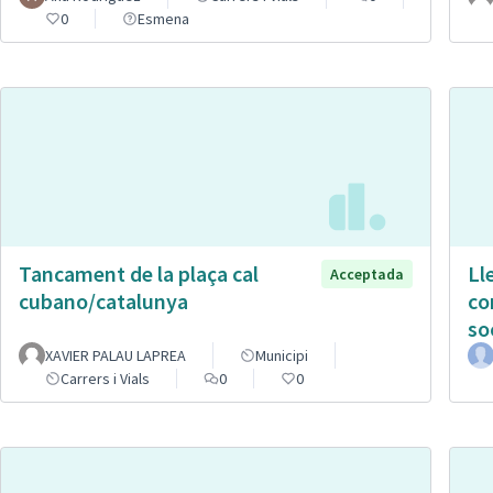
0
Esmena
Tancament de la plaça cal
Ll
Acceptada
cubano/catalunya
co
so
XAVIER PALAU LAPREA
Municipi
Carrers i Vials
0
0