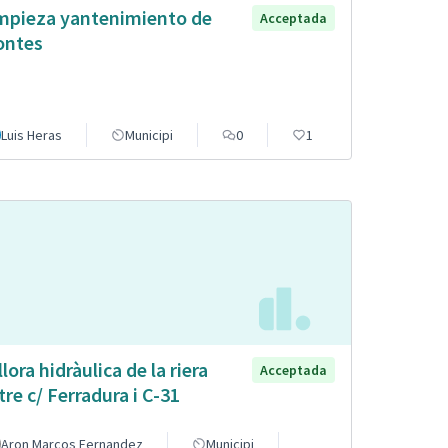
mpieza yantenimiento de
Acceptada
ntes
Luis Heras
Municipi
0
1
llora hidràulica de la riera
Acceptada
tre c/ Ferradura i C-31
Aron Marcos Fernandez
Municipi