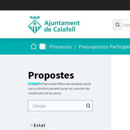
Inici
Menú principal
/
Processos
/
Pressupostos Participa
Saltar
El següen
+
−
Propostes
El següent formulari filtra els resultats de la
cerca dinàmicament quan es canvien les
condicions de la cerca.
Estat