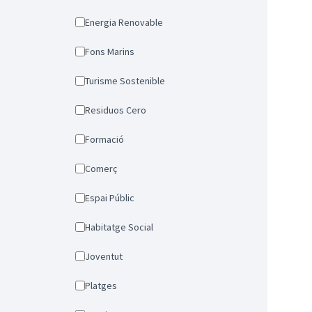
Energia Renovable
Fons Marins
Turisme Sostenible
Residuos Cero
Formació
Comerç
Espai Públic
Habitatge Social
Joventut
Platges