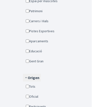
Espai per mascotes
Patrimoni
Carrers i Vials
Pistes Esportives
Aparcaments
Educació
Gent Gran
Origen
Tots
Oficial
Participants