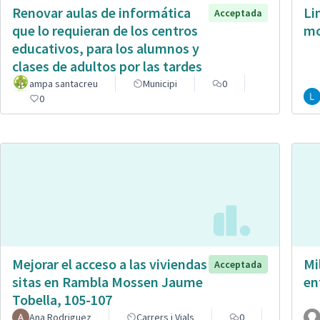
Renovar aulas de informática
Li
Acceptada
que lo requieran de los centros
mo
educativos, para los alumnos y
clases de adultos por las tardes
ampa santacreu
Municipi
0
0
Mejorar el acceso a las viviendas
Mi
Acceptada
sitas en Rambla Mossen Jaume
en
Tobella, 105-107
Ana Rodriguez
Carrers i Vials
0