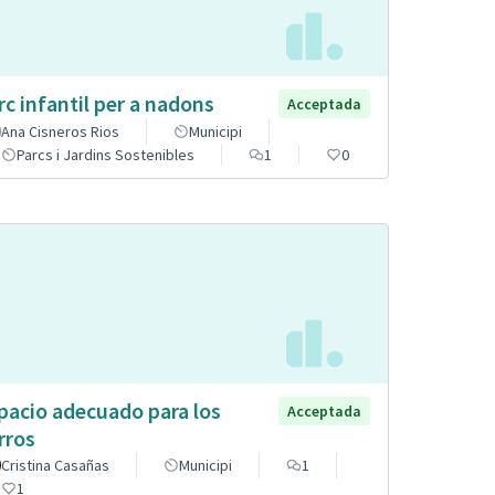
rc infantil per a nadons
Acceptada
Ana Cisneros Rios
Municipi
Parcs i Jardins Sostenibles
1
0
pacio adecuado para los
Acceptada
rros
Cristina Casañas
Municipi
1
1