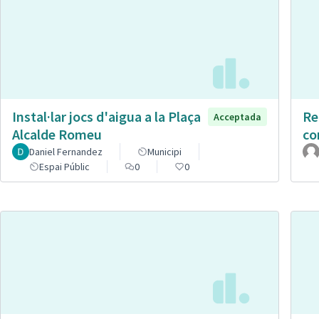
Instal·lar jocs d'aigua a la Plaça
Re
Acceptada
Alcalde Romeu
co
Daniel Fernandez
Municipi
Espai Públic
0
0