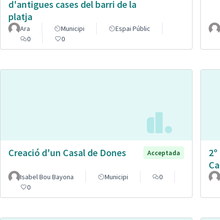
d'antigues cases del barri de la
platja
Ara
Municipi
Espai Públic
0
0
Creació d'un Casal de Dones
2º
Acceptada
Ca
Isabel Bou Bayona
Municipi
0
0