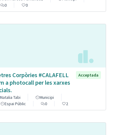
0
0
etres Corpòries #CALAFELL
Acceptada
m a photocall per les xarxes
cials.
Natalia Tabi
Municipi
Espai Públic
0
2