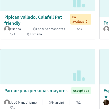
Pipican vallado, Calafell Pet
En
avaluació
Pa
friendly
Cristina
Espai per mascotes
2
2
Esmena
Parque para personas mayores
Es
Acceptada
pe
José Manuel jaime
Municipi
1
1