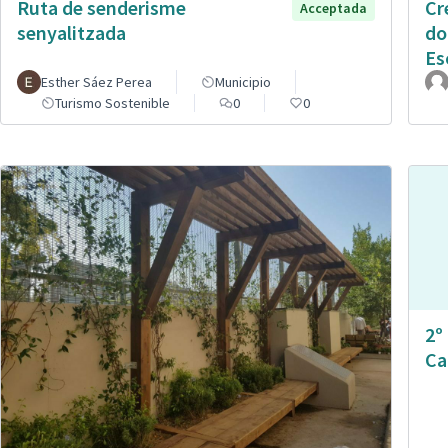
Ruta de senderisme
Cr
Acceptada
senyalitzada
do
Es
Esther Sáez Perea
Municipio
Turismo Sostenible
0
0
2º
Ca