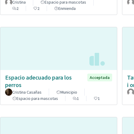
Cristina
Espacio para mascotas
2
2
Enmienda
Espacio adecuado para los
Ta
Acceptada
perros
i 
Cristina Casañas
Municipio
Espacio para mascotas
1
1