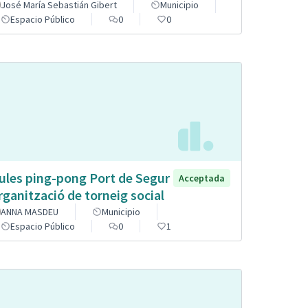
José María Sebastián Gibert
Municipio
Espacio Público
0
0
ules ping-pong Port de Segur
Acceptada
organització de torneig social
ANNA MASDEU
Municipio
Espacio Público
0
1