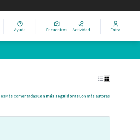
legir el idioma
Ayuda
Encuentros
Actividad
Entra
Leaflet
|
©
HERE maps
ina como puntos en el mapa. El elemento se puede utilizar con un 
nes
Más comentadas
Con más seguidoras
Con más autoras