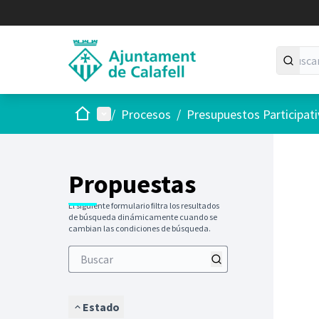
Inicio
Menú principal
/
Procesos
/
Presupuestos Participat
Saltar
El siguie
+
−
Propuestas
El siguiente formulario filtra los resultados
de búsqueda dinámicamente cuando se
cambian las condiciones de búsqueda.
Estado