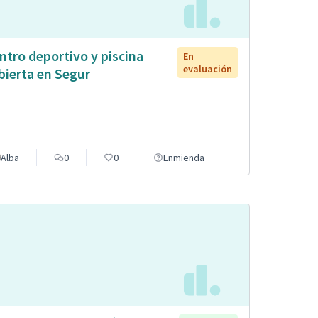
ntro deportivo y piscina
En
evaluación
bierta en Segur
Alba
0
0
Enmienda