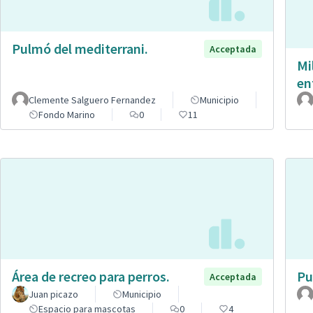
Pulmó del mediterrani.
Acceptada
Mi
en
Clemente Salguero Fernandez
Municipio
Fondo Marino
0
11
Área de recreo para perros.
Pu
Acceptada
Juan picazo
Municipio
Espacio para mascotas
0
4