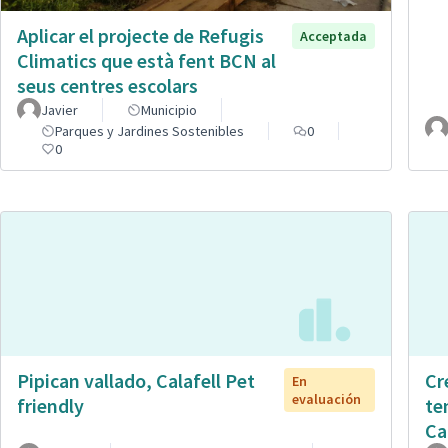
Aplicar el projecte de Refugis
Acceptada
Climatics que està fent BCN al
seus centres escolars
Javier
Municipio
Parques y Jardines Sostenibles
0
0
Pipican vallado, Calafell Pet
Cr
En
evaluación
friendly
te
Ca