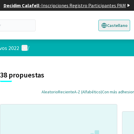
Decidim Calafell
-
Inscripciones Registro Participantes PAM
Castellano
Triar la llengua
E
Menú de usuario
ivos 2022
/
 el mapa
nte elemento es un mapa que presenta los componentes de esta pág
38 propuestas
Aleatorio
Reciente
A-Z (Alfabético)
Con más adhesio