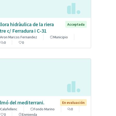
llora hidràulica de la riera
Acceptada
tre c/ Ferradura i C-31
Aron Marcos Fernandez
Municipio
0
0
lmó del mediterrani.
En evaluación
Calafellenc
Fondo Marino
0
0
Enmienda