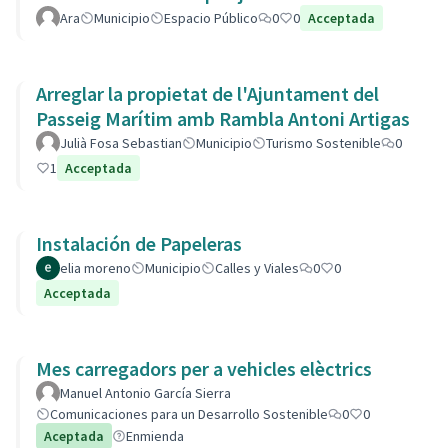
Ara
Municipio
Espacio Público
0
0
Acceptada
Arreglar la propietat de l'Ajuntament del
Passeig Marítim amb Rambla Antoni Artigas
Julià Fosa Sebastian
Municipio
Turismo Sostenible
0
1
Acceptada
Instalación de Papeleras
elia moreno
Municipio
Calles y Viales
0
0
Acceptada
Mes carregadors per a vehicles elèctrics
Manuel Antonio García Sierra
Comunicaciones para un Desarrollo Sostenible
0
0
Aceptada
Enmienda