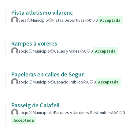
Pista atletismo vilarenc
vera
Municipio
Pistas Deportivas
0
0
Acceptada
Rampes a voreres
socjo
Municipio
Calles y Viales
0
0
Acceptada
Papeleras en calles de Segur
socjo
Municipio
Espacio Público
0
0
Acceptada
Passeig de Calafell
socjo
Municipio
Parques y Jardines Sostenibles
0
0
Acceptada