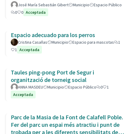
José María Sebastián Gibert
Municipio
Espacio Público
0
0
Acceptada
Espacio adecuado para los perros
Cristina Casañas
Municipio
Espacio para mascotas
1
1
Acceptada
Taules ping-pong Port de Segur i
organització de torneig social
ANNA MASDEU
Municipio
Espacio Público
0
1
Acceptada
Parc de la Masia de la Font de Calafell Poble.
Fer del parc un espai més atractiu i punt de
trobada per a les diferents sensibilitats del