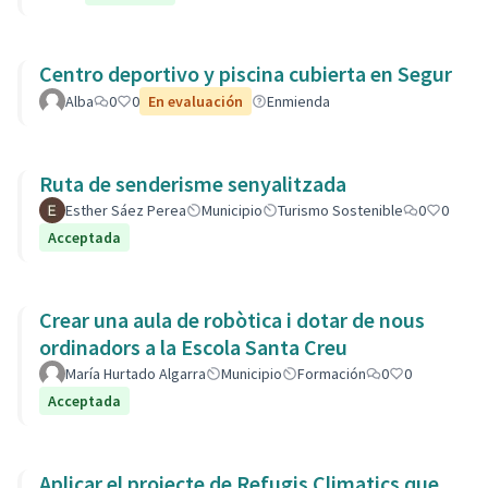
Centro deportivo y piscina cubierta en Segur
Alba
0
0
En evaluación
Enmienda
Ruta de senderisme senyalitzada
Esther Sáez Perea
Municipio
Turismo Sostenible
0
0
Acceptada
Crear una aula de robòtica i dotar de nous
ordinadors a la Escola Santa Creu
María Hurtado Algarra
Municipio
Formación
0
0
Acceptada
Aplicar el projecte de Refugis Climatics que