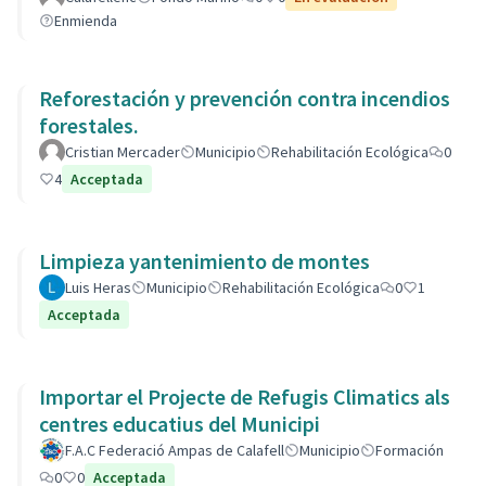
Enmienda
Reforestación y prevención contra incendios
forestales.
Cristian Mercader
Municipio
Rehabilitación Ecológica
0
4
Acceptada
Limpieza yantenimiento de montes
Luis Heras
Municipio
Rehabilitación Ecológica
0
1
Acceptada
Importar el Projecte de Refugis Climatics als
centres educatius del Municipi
F.A.C Federació Ampas de Calafell
Municipio
Formación
0
0
Acceptada