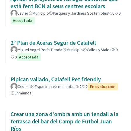
està fent BCN al seus centres escolars
Javier
Municipio
Parques y Jardines Sostenibles
0
0
Acceptada
2º Plan de Aceras Segur de Calafell
Miguel Ángel Perín Tienda
Municipio
Calles y Viales
0
0
Acceptada
Pipican vallado, Calafell Pet friendly
Cristina
Espacio para mascotas
2
2
En evaluación
Enmienda
Crear una zona d'ombra amb un tendall a la
terrassa del bar del Camp de Futbol Juan
Ríos