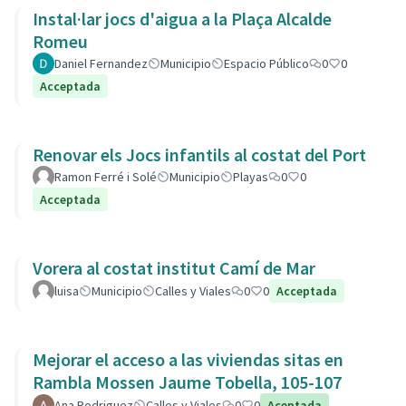
Instal·lar jocs d'aigua a la Plaça Alcalde
Romeu
Daniel Fernandez
Municipio
Espacio Público
0
0
Acceptada
Renovar els Jocs infantils al costat del Port
Ramon Ferré i Solé
Municipio
Playas
0
0
Acceptada
Vorera al costat institut Camí de Mar
luisa
Municipio
Calles y Viales
0
0
Acceptada
Mejorar el acceso a las viviendas sitas en
Rambla Mossen Jaume Tobella, 105-107
Ana Rodriguez
Calles y Viales
0
0
Aceptada