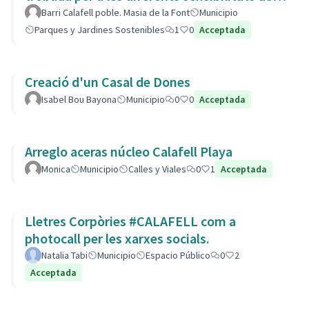
barri.
Barri Calafell poble. Masia de la Font
Municipio
Parques y Jardines Sostenibles
1
0
Acceptada
Creació d'un Casal de Dones
Isabel Bou Bayona
Municipio
0
0
Acceptada
Arreglo aceras núcleo Calafell Playa
Monica
Municipio
Calles y Viales
0
1
Acceptada
Lletres Corpòries #CALAFELL com a
photocall per les xarxes socials.
Natalia Tabi
Municipio
Espacio Público
0
2
Acceptada