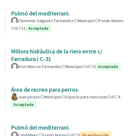
Pulmó del mediterrani.
Clemente Salguero Fernandez
Municipio
Fondo Marino
0
11
Acceptada
Millora hidràulica de la riera entre c/
Ferradura i C-31
Aron Marcos Fernandez
Municipio
0
0
Acceptada
Área de recreo para perros.
Juan picazo
Municipio
Espacio para mascotas
0
4
Acceptada
Pulmó del mediterrani.
Calafellenc
Fondo Marino
0
0
En evaluación