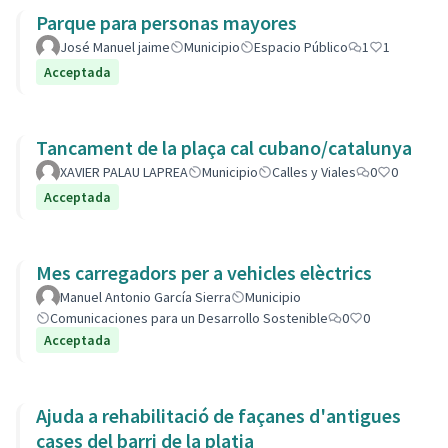
Parque para personas mayores
José Manuel jaime
Municipio
Espacio Público
1
1
Acceptada
Tancament de la plaça cal cubano/catalunya
XAVIER PALAU LAPREA
Municipio
Calles y Viales
0
0
Acceptada
Mes carregadors per a vehicles elèctrics
Manuel Antonio García Sierra
Municipio
Comunicaciones para un Desarrollo Sostenible
0
0
Acceptada
Ajuda a rehabilitació de façanes d'antigues
cases del barri de la platja