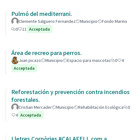
Pulmó del mediterrani.
Clemente Salguero Fernandez
Municipio
Fondo Marino
0
11
Acceptada
Área de recreo para perros.
Juan picazo
Municipio
Espacio para mascotas
0
4
Acceptada
Reforestación y prevención contra incendios
forestales.
Cristian Mercader
Municipio
Rehabilitación Ecológica
0
4
Acceptada
Lletres Corpòries #CALAFELL com a