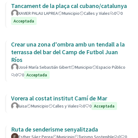
Tancament de la plaça cal cubano/catalunya
XAVIER PALAU LAPREA
Municipio
Calles y Viales
0
0
Acceptada
Crear una zona d'ombra amb un tendall a la
terrassa del bar del Camp de Futbol Juan
Ríos
José María Sebastián Gibert
Municipio
Espacio Público
0
0
Acceptada
Vorera al costat institut Camí de Mar
luisa
Municipio
Calles y Viales
0
0
Acceptada
Ruta de senderisme senyalitzada
Esther Sáez Perea
Municipio
Turismo Sostenible
0
0