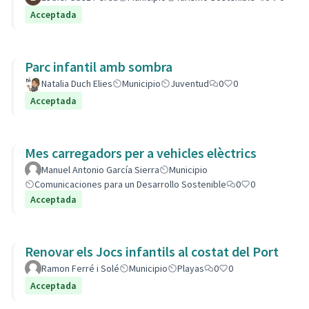
Acceptada
Parc infantil amb sombra
Natalia Duch Elies
Municipio
Juventud
0
0
Acceptada
Mes carregadors per a vehicles elèctrics
Manuel Antonio García Sierra
Municipio
Comunicaciones para un Desarrollo Sostenible
0
0
Acceptada
Renovar els Jocs infantils al costat del Port
Ramon Ferré i Solé
Municipio
Playas
0
0
Acceptada