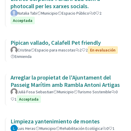
photocall per les xarxes socials.
Natalia Tabi
Municipio
Espacio Público
0
2
Acceptada
Pipican vallado, Calafell Pet friendly
Cristina
Espacio para mascotas
2
2
En evaluación
Enmienda
Arreglar la propietat de l'Ajuntament del
Passeig Marítim amb Rambla Antoni Artigas
Julià Fosa Sebastian
Municipio
Turismo Sostenible
0
1
Acceptada
Limpieza yantenimiento de montes
Luis Heras
Municipio
Rehabilitación Ecológica
0
1