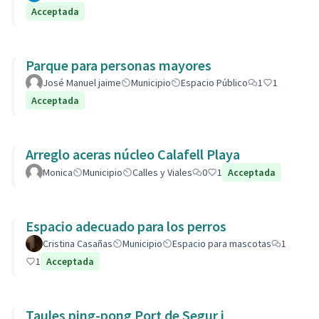
Acceptada
Parque para personas mayores
José Manuel jaime
Municipio
Espacio Público
1
1
Acceptada
Arreglo aceras núcleo Calafell Playa
Monica
Municipio
Calles y Viales
0
1
Acceptada
Espacio adecuado para los perros
Cristina Casañas
Municipio
Espacio para mascotas
1
1
Acceptada
Taules ping-pong Port de Segur i