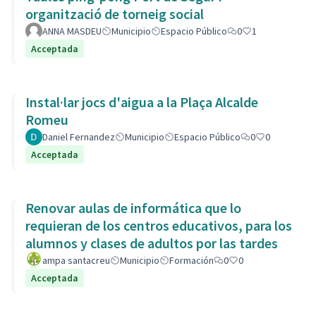
organització de torneig social
ANNA MASDEU
Municipio
Espacio Público
0
1
Acceptada
Instal·lar jocs d'aigua a la Plaça Alcalde
Romeu
Daniel Fernandez
Municipio
Espacio Público
0
0
Acceptada
Renovar aulas de informática que lo
requieran de los centros educativos, para los
alumnos y clases de adultos por las tardes
ampa santacreu
Municipio
Formación
0
0
Acceptada