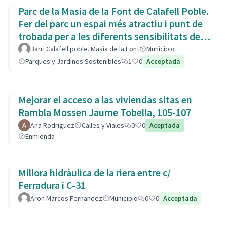
Parc de la Masia de la Font de Calafell Poble.
Fer del parc un espai més atractiu i punt de
trobada per a les diferents sensibilitats del
barri.
Barri Calafell poble. Masia de la Font
Municipio
Parques y Jardines Sostenibles
1
0
Acceptada
Mejorar el acceso a las viviendas sitas en
Rambla Mossen Jaume Tobella, 105-107
Ana Rodriguez
Calles y Viales
0
0
Aceptada
Enmienda
Millora hidràulica de la riera entre c/
Ferradura i C-31
Aron Marcos Fernandez
Municipio
0
0
Acceptada