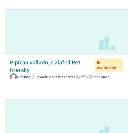
Pipican vallado, Calafell Pet
En
evaluación
friendly
Cristina
Espacio para mascotas
2
2
Enmienda