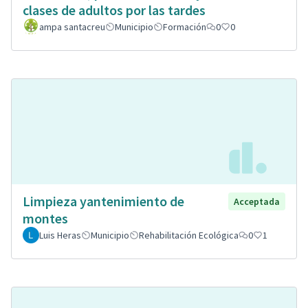
clases de adultos por las tardes
ampa santacreu
Municipio
Formación
0
0
Limpieza yantenimiento de
Acceptada
montes
Luis Heras
Municipio
Rehabilitación Ecológica
0
1