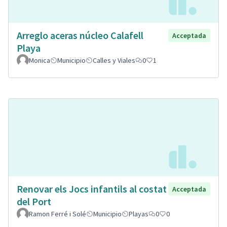
Arreglo aceras núcleo Calafell
Acceptada
Playa
Monica
Municipio
Calles y Viales
0
1
Renovar els Jocs infantils al costat
Acceptada
del Port
Ramon Ferré i Solé
Municipio
Playas
0
0