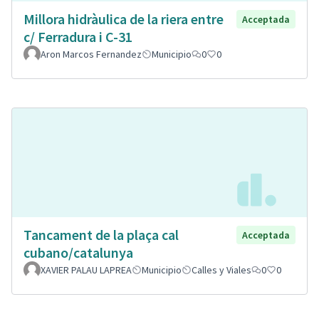
Millora hidràulica de la riera entre
Acceptada
c/ Ferradura i C-31
Aron Marcos Fernandez
Municipio
0
0
Tancament de la plaça cal
Acceptada
cubano/catalunya
XAVIER PALAU LAPREA
Municipio
Calles y Viales
0
0