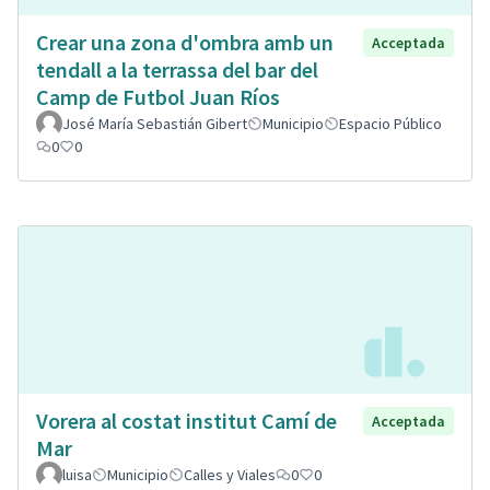
Crear una zona d'ombra amb un
Acceptada
tendall a la terrassa del bar del
Camp de Futbol Juan Ríos
José María Sebastián Gibert
Municipio
Espacio Público
0
0
Vorera al costat institut Camí de
Acceptada
Mar
luisa
Municipio
Calles y Viales
0
0