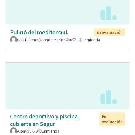
Pulmó del mediterrani.
En evaluación
Calafellenc
Fondo Marino
0
0
Enmienda
Centro deportivo y piscina
En
evaluación
cubierta en Segur
Alba
0
0
Enmienda