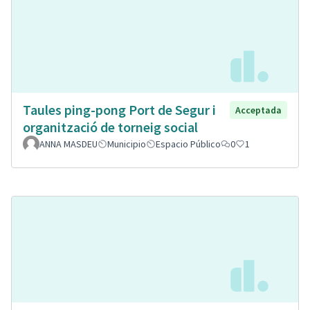
Taules ping-pong Port de Segur i
Acceptada
organització de torneig social
ANNA MASDEU
Municipio
Espacio Público
0
1