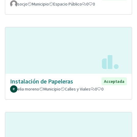
socjo
Municipio
Espacio Público
0
0
Instalación de Papeleras
Acceptada
elia moreno
Municipio
Calles y Viales
0
0