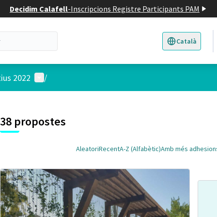
Decidim Calafell
-
Inscripcions Registre Participants PAM
Català
Triar la llengua
E
Menú d'usuari
tius 2022
/
 el mapa
t element és un mapa que presenta els components d'aquesta pàgina
38 propostes
Aleatori
Recent
A-Z (Alfabètic)
Amb més adhesion