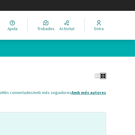
legir el idioma
Ajuda
Trobades
Activitat
Entra
Leaflet
|
©
HERE maps
 com a punts al mapa. L'element es pot fer servir amb un lector 
s
Més comentades
Amb més seguidores
Amb més autores