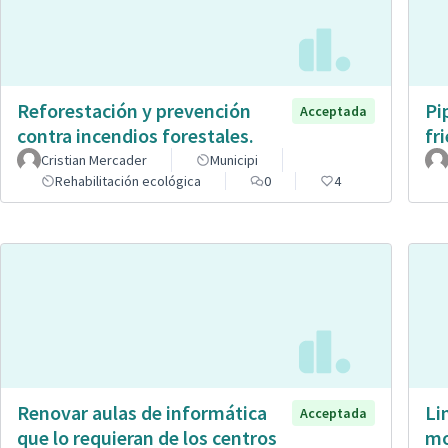
Reforestación y prevención
Pi
Acceptada
contra incendios forestales.
fr
Cristian Mercader
Municipi
Rehabilitación ecológica
0
4
Renovar aulas de informática
Li
Acceptada
que lo requieran de los centros
mo