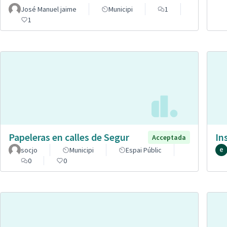
José Manuel jaime
Municipi
1
1
Papeleras en calles de Segur
In
Acceptada
socjo
Municipi
Espai Públic
0
0