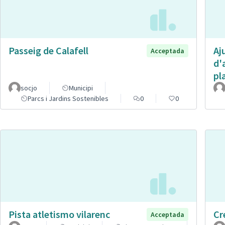
Passeig de Calafell
Aj
Acceptada
d'
pl
socjo
Municipi
Parcs i Jardins Sostenibles
0
0
Pista atletismo vilarenc
Cr
Acceptada