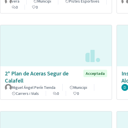
vera
Municipi
Pistes Esportives
0
0
2º Plan de Aceras Segur de
In
Acceptada
Calafell
Al
Miguel Ángel Perín Tienda
Municipi
Carrers i Vials
0
0