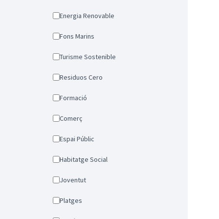
Energia Renovable
Fons Marins
Turisme Sostenible
Residuos Cero
Formació
Comerç
Espai Públic
Habitatge Social
Joventut
Platges