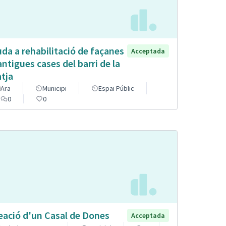
uda a rehabilitació de façanes
Acceptada
antigues cases del barri de la
atja
Ara
Municipi
Espai Públic
0
0
eació d'un Casal de Dones
Acceptada