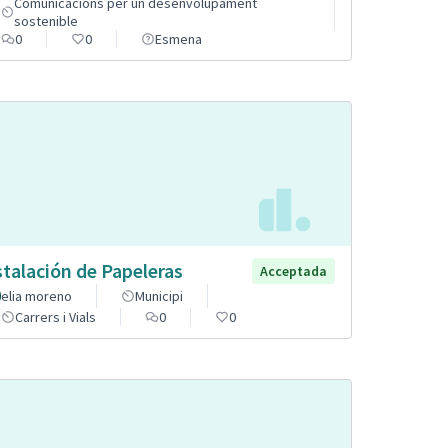
Comunicacions per un desenvolupament
sostenible
0
0
Esmena
stalación de Papeleras
Acceptada
elia moreno
Municipi
Carrers i Vials
0
0