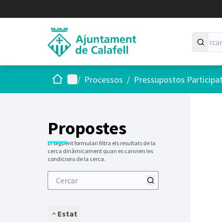
Inici
Menú principal
/
Processos
/
Pressupostos Participa
Saltar
El següen
+
−
Propostes
El següent formulari filtra els resultats de la
cerca dinàmicament quan es canvien les
condicions de la cerca.
Estat