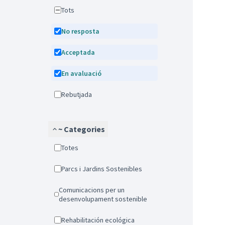
Tots
No resposta
Acceptada
En avaluació
Rebutjada
~ Categories
Totes
Parcs i Jardins Sostenibles
Comunicacions per un
desenvolupament sostenible
Rehabilitación ecológica