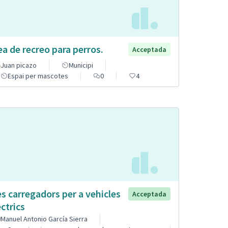
ea de recreo para perros.
Acceptada
Juan picazo
Municipi
Espai per mascotes
0
4
s carregadors per a vehicles
Acceptada
èctrics
Manuel Antonio García Sierra