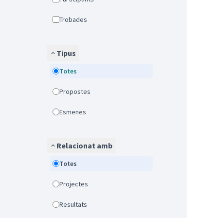
Trobades
Tipus
Totes
Propostes
Esmenes
Relacionat amb
Totes
Projectes
Resultats