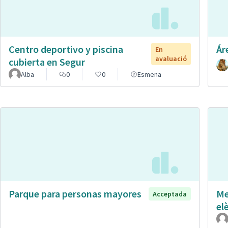
Centro deportivo y piscina
Ár
En
avaluació
cubierta en Segur
Alba
0
0
Esmena
Parque para personas mayores
Me
Acceptada
el