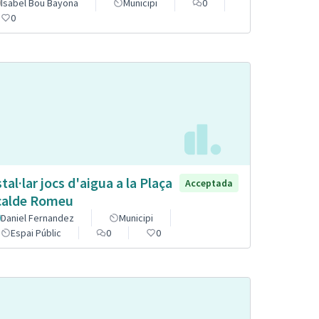
Isabel Bou Bayona
Municipi
0
0
stal·lar jocs d'aigua a la Plaça
Acceptada
calde Romeu
Daniel Fernandez
Municipi
Espai Públic
0
0