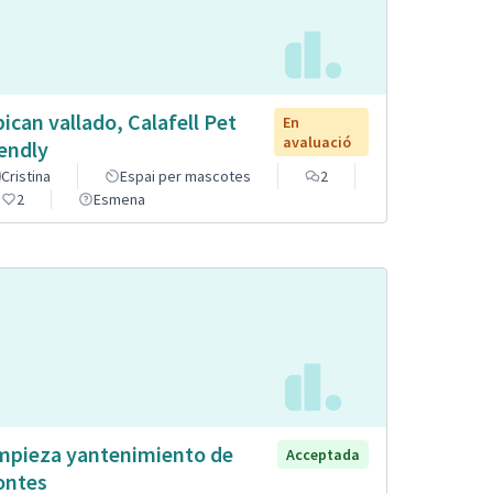
pican vallado, Calafell Pet
En
avaluació
iendly
Cristina
Espai per mascotes
2
2
Esmena
mpieza yantenimiento de
Acceptada
ntes