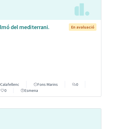
lmó del mediterrani.
En avaluació
Calafellenc
Fons Marins
0
0
Esmena