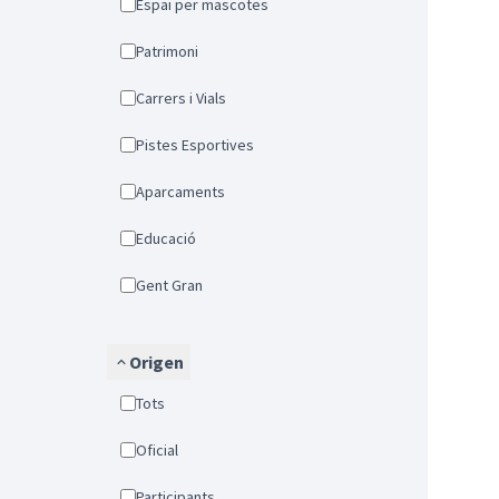
Espai per mascotes
Patrimoni
Carrers i Vials
Pistes Esportives
Aparcaments
Educació
Gent Gran
Origen
Tots
Oficial
Participants