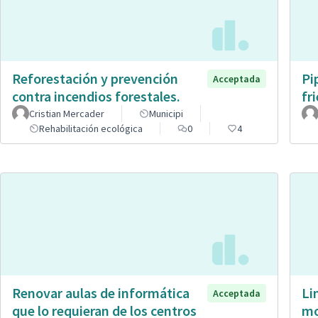
Reforestación y prevención
Pi
Acceptada
contra incendios forestales.
fr
Cristian Mercader
Municipi
Rehabilitación ecológica
0
4
Renovar aulas de informática
Li
Acceptada
que lo requieran de los centros
mo