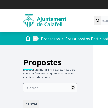
Inici
Menú principal
/
Processos
/
Pressupostos Participa
Saltar
El següen
+
−
Propostes
El següent formulari filtra els resultats de la
cerca dinàmicament quan es canvien les
condicions de la cerca.
Estat