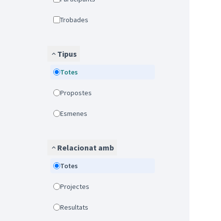
Trobades
Tipus
Totes
Propostes
Esmenes
Relacionat amb
Totes
Projectes
Resultats