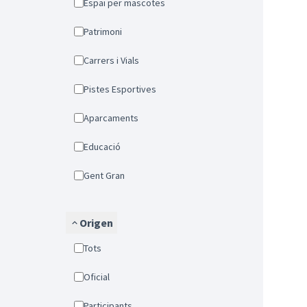
Espai per mascotes
Patrimoni
Carrers i Vials
Pistes Esportives
Aparcaments
Educació
Gent Gran
Origen
Tots
Oficial
Participants