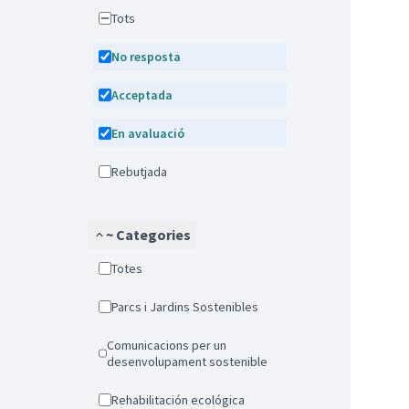
Tots
No resposta
Acceptada
En avaluació
Rebutjada
~ Categories
Totes
Parcs i Jardins Sostenibles
Comunicacions per un
desenvolupament sostenible
Rehabilitación ecológica