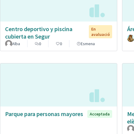
Centro deportivo y piscina
Ár
En
avaluació
cubierta en Segur
Alba
0
0
Esmena
Parque para personas mayores
Me
Acceptada
el