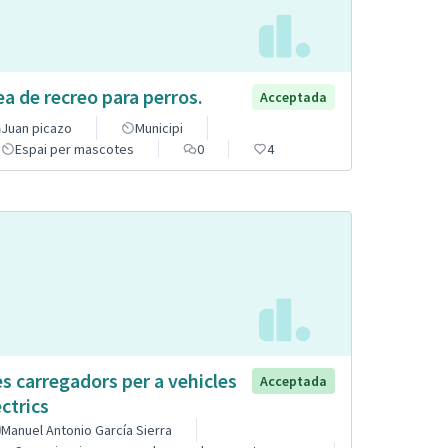
ea de recreo para perros.
Acceptada
Juan picazo
Municipi
Espai per mascotes
0
4
s carregadors per a vehicles
Acceptada
èctrics
Manuel Antonio García Sierra