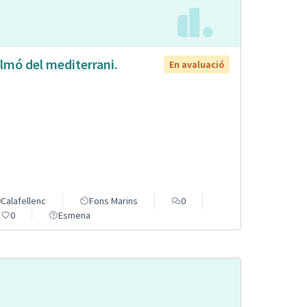
lmó del mediterrani.
En avaluació
Calafellenc
Fons Marins
0
0
Esmena