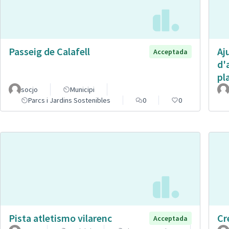
Passeig de Calafell
Aj
Acceptada
d'
pl
socjo
Municipi
Parcs i Jardins Sostenibles
0
0
Pista atletismo vilarenc
Cr
Acceptada