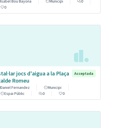
Isabel Bou Bayona
Municipi
0
0
stal·lar jocs d'aigua a la Plaça
Acceptada
calde Romeu
Daniel Fernandez
Municipi
Espai Públic
0
0