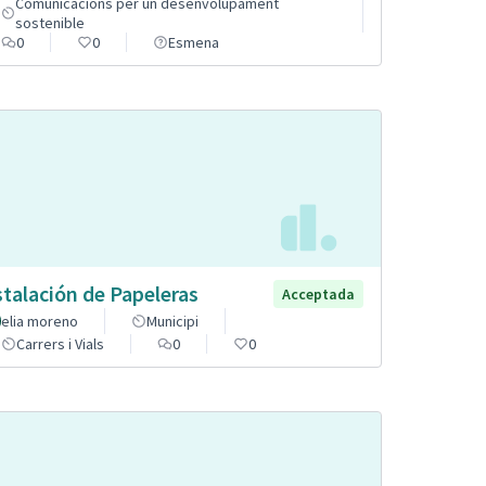
Comunicacions per un desenvolupament
sostenible
0
0
Esmena
stalación de Papeleras
Acceptada
elia moreno
Municipi
Carrers i Vials
0
0