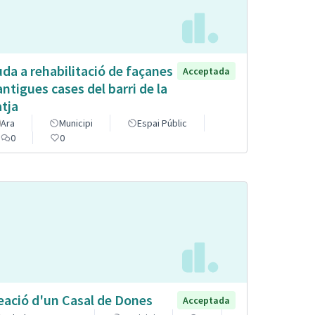
uda a rehabilitació de façanes
Acceptada
antigues cases del barri de la
atja
Ara
Municipi
Espai Públic
0
0
eació d'un Casal de Dones
Acceptada