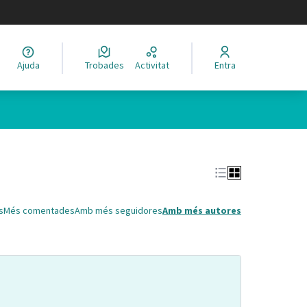
legir el idioma
Ajuda
Trobades
Activitat
Entra
Leaflet
|
©
HERE maps
 com a punts al mapa. L'element es pot fer servir amb un lector 
s
Més comentades
Amb més seguidores
Amb més autores