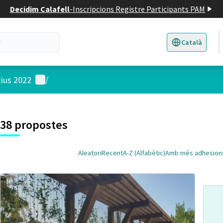
Decidim Calafell
-
Inscripcions Registre Participants PAM
Català
Triar la llengua
E
Menú d'usuari
tius 2022
/
 el mapa
t element és un mapa que presenta els components d'aquesta pàgina
38 propostes
Aleatori
Recent
A-Z (Alfabètic)
Amb més adhesion