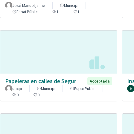
José Manuel jaime
Municipi
Espai Públic
1
1
Papeleras en calles de Segur
In
Acceptada
socjo
Municipi
Espai Públic
0
0