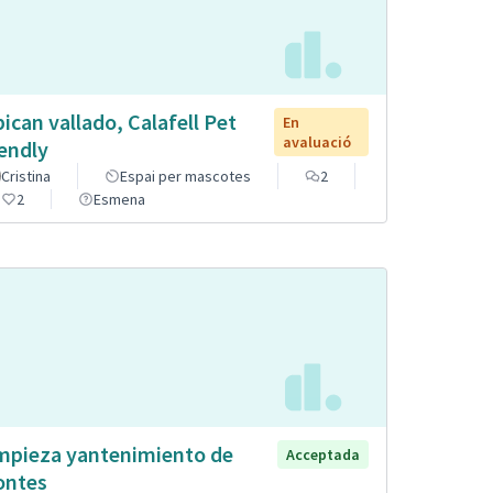
pican vallado, Calafell Pet
En
avaluació
iendly
Cristina
Espai per mascotes
2
2
Esmena
mpieza yantenimiento de
Acceptada
ntes