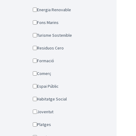
Energia Renovable
Fons Marins
Turisme Sostenible
Residuos Cero
Formació
Comerç
Espai Públic
Habitatge Social
Joventut
Platges