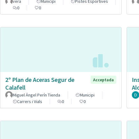
vera
Municipi
Pistes Esportives
0
0
2º Plan de Aceras Segur de
In
Acceptada
Calafell
Al
Miguel Ángel Perín Tienda
Municipi
Carrers i Vials
0
0