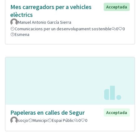
Mes carregadors per a vehicles
Acceptada
elèctrics
Manuel Antonio García Sierra
Comunicacions per un desenvolupament sostenible
0
0
Esmena
Papeleras en calles de Segur
Acceptada
socjo
Municipi
Espai Públic
0
0