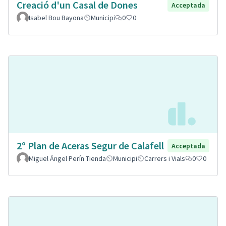
Creació d'un Casal de Dones
Acceptada
Isabel Bou Bayona
Municipi
0
0
2º Plan de Aceras Segur de Calafell
Acceptada
Miguel Ángel Perín Tienda
Municipi
Carrers i Vials
0
0