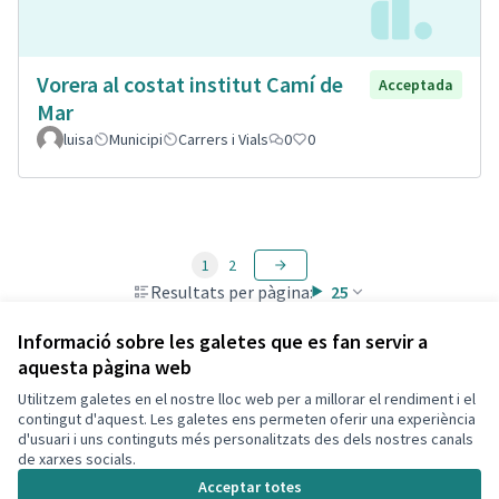
Vorera al costat institut Camí de
Acceptada
Mar
luisa
Municipi
Carrers i Vials
0
0
1
2
Resultats per pàgina:
25
Informació sobre les galetes que es fan servir a
aquesta pàgina web
Utilitzem galetes en el nostre lloc web per a millorar el rendiment i el
Termes i condicions d'ús
contingut d'aquest. Les galetes ens permeten oferir una experiència
Configuració de les galetes
d'usuari i uns continguts més personalitzats des dels nostres canals
Decidim Calafell a X
Decidim Calafell a Facebook
Decidim Calafell a YouTube
Decidim Calafell a GitHub
de xarxes socials.
(Enllaç extern)
(Enllaç extern)
(Enllaç extern)
(Enllaç extern)
Acceptar totes