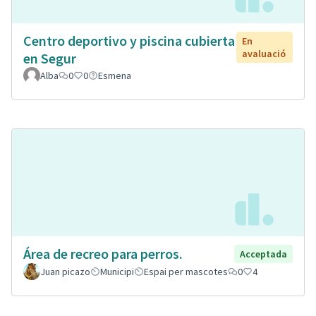
Centro deportivo y piscina cubierta
En
avaluació
en Segur
Alba
0
0
Esmena
Área de recreo para perros.
Acceptada
Juan picazo
Municipi
Espai per mascotes
0
4