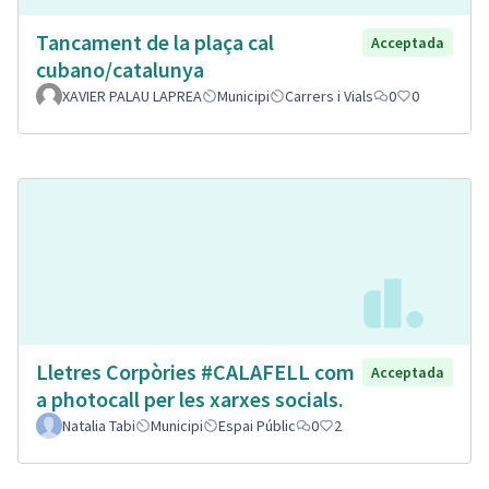
Tancament de la plaça cal
Acceptada
cubano/catalunya
XAVIER PALAU LAPREA
Municipi
Carrers i Vials
0
0
Lletres Corpòries #CALAFELL com
Acceptada
a photocall per les xarxes socials.
Natalia Tabi
Municipi
Espai Públic
0
2