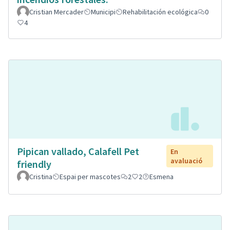
Cristian Mercader
Municipi
Rehabilitación ecológica
0
4
Pipican vallado, Calafell Pet
En
avaluació
friendly
Cristina
Espai per mascotes
2
2
Esmena