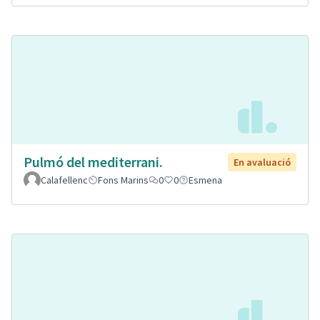
Pulmó del mediterrani.
En avaluació
Calafellenc
Fons Marins
0
0
Esmena