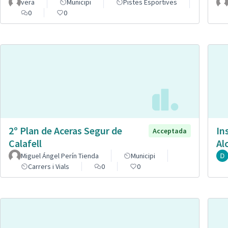
vera
Municipi
Pistes Esportives
0
0
2º Plan de Aceras Segur de
In
Acceptada
Calafell
Al
Miguel Ángel Perín Tienda
Municipi
Carrers i Vials
0
0