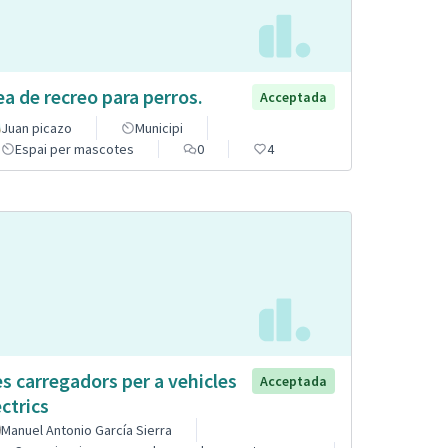
ea de recreo para perros.
Acceptada
Juan picazo
Municipi
Espai per mascotes
0
4
s carregadors per a vehicles
Acceptada
èctrics
Manuel Antonio García Sierra