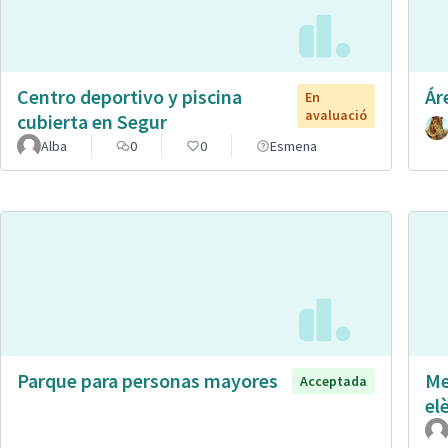
Centro deportivo y piscina
Ár
En
avaluació
cubierta en Segur
Alba
0
0
Esmena
Parque para personas mayores
Me
Acceptada
el