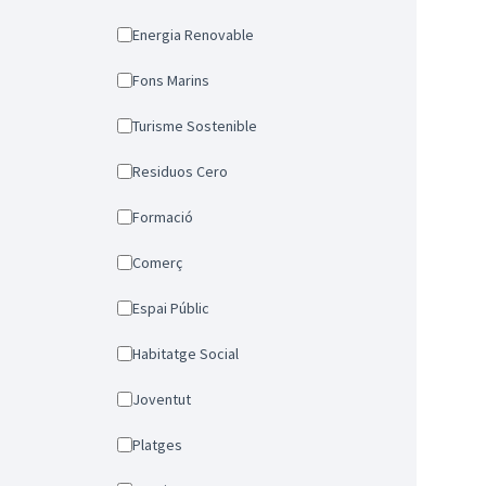
Energia Renovable
Fons Marins
Turisme Sostenible
Residuos Cero
Formació
Comerç
Espai Públic
Habitatge Social
Joventut
Platges