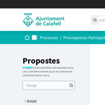
Inici
Menú principal
/
Processos
/
Pressupostos Participa
Saltar
El següen
+
−
Propostes
El següent formulari filtra els resultats de la
cerca dinàmicament quan es canvien les
condicions de la cerca.
Estat