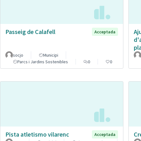
Passeig de Calafell
Aj
Acceptada
d'
pl
socjo
Municipi
Parcs i Jardins Sostenibles
0
0
Pista atletismo vilarenc
Cr
Acceptada