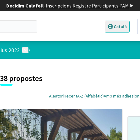
Decidim Calafell
-
Inscripcions Registre Participants PAM
Català
Triar la llengua
E
Menú d'usuari
tius 2022
/
 el mapa
t element és un mapa que presenta els components d'aquesta pàgina
38 propostes
Aleatori
Recent
A-Z (Alfabètic)
Amb més adhesion