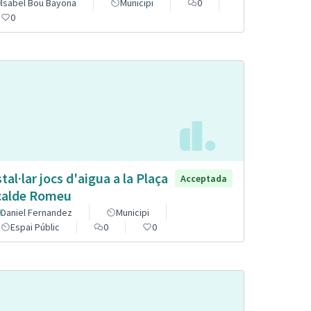
Isabel Bou Bayona
Municipi
0
0
stal·lar jocs d'aigua a la Plaça
Acceptada
calde Romeu
Daniel Fernandez
Municipi
Espai Públic
0
0