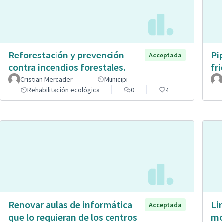
Reforestación y prevención
Pi
Acceptada
contra incendios forestales.
fr
Cristian Mercader
Municipi
Rehabilitación ecológica
0
4
Renovar aulas de informática
Li
Acceptada
que lo requieran de los centros
mo