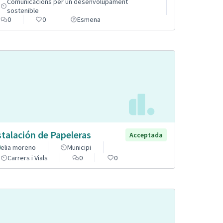
Comunicacions per un desenvolupament
sostenible
0
0
Esmena
stalación de Papeleras
Acceptada
elia moreno
Municipi
Carrers i Vials
0
0