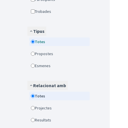
Trobades
Tipus
Totes
Propostes
Esmenes
Relacionat amb
Totes
Projectes
Resultats