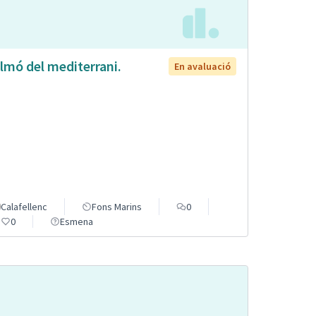
lmó del mediterrani.
En avaluació
Calafellenc
Fons Marins
0
0
Esmena