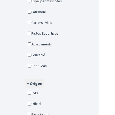
Espai per mascotes
Patrimoni
Carrers i Vials
Pistes Esportives
Aparcaments
Educació
Gent Gran
Origen
Tots
Oficial
Participants