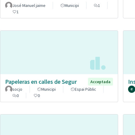
José Manuel jaime
Municipi
1
1
Papeleras en calles de Segur
In
Acceptada
socjo
Municipi
Espai Públic
0
0