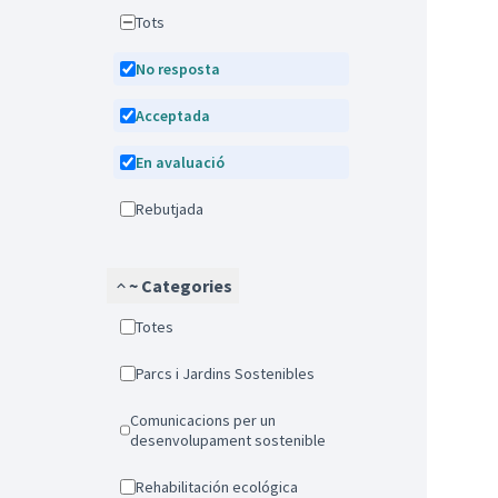
Tots
No resposta
Acceptada
En avaluació
Rebutjada
~ Categories
Totes
Parcs i Jardins Sostenibles
Comunicacions per un
desenvolupament sostenible
Rehabilitación ecológica