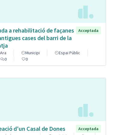
uda a rehabilitació de façanes
Acceptada
antigues cases del barri de la
atja
Ara
Municipi
Espai Públic
0
0
eació d'un Casal de Dones
Acceptada