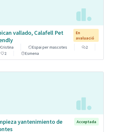
pican vallado, Calafell Pet
En
avaluació
iendly
Cristina
Espai per mascotes
2
2
Esmena
mpieza yantenimiento de
Acceptada
ntes