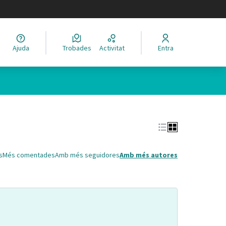
legir el idioma
Ajuda
Trobades
Activitat
Entra
Leaflet
|
©
HERE maps
 com a punts al mapa. L'element es pot fer servir amb un lector 
s
Més comentades
Amb més seguidores
Amb més autores