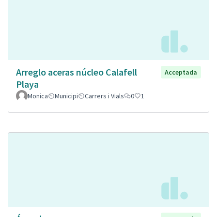
Arreglo aceras núcleo Calafell
Acceptada
Playa
Monica
Municipi
Carrers i Vials
0
1