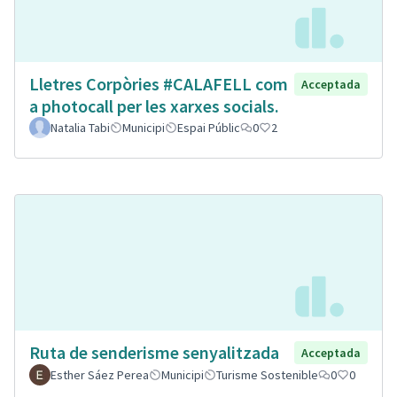
Lletres Corpòries #CALAFELL com
Acceptada
a photocall per les xarxes socials.
Natalia Tabi
Municipi
Espai Públic
0
2
Ruta de senderisme senyalitzada
Acceptada
Esther Sáez Perea
Municipi
Turisme Sostenible
0
0