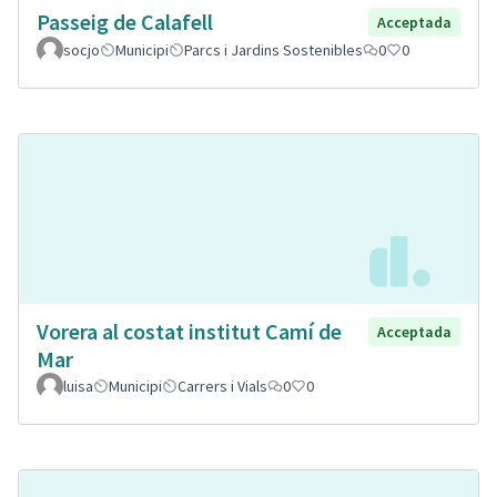
Passeig de Calafell
Acceptada
socjo
Municipi
Parcs i Jardins Sostenibles
0
0
Vorera al costat institut Camí de
Acceptada
Mar
luisa
Municipi
Carrers i Vials
0
0