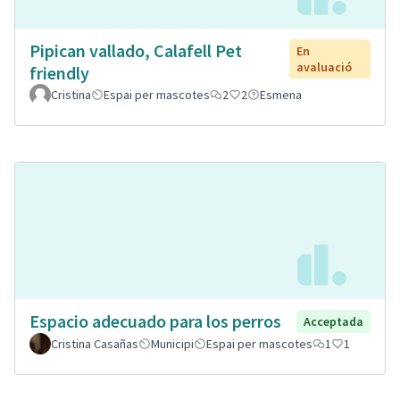
Pipican vallado, Calafell Pet
En
avaluació
friendly
Cristina
Espai per mascotes
2
2
Esmena
Espacio adecuado para los perros
Acceptada
Cristina Casañas
Municipi
Espai per mascotes
1
1