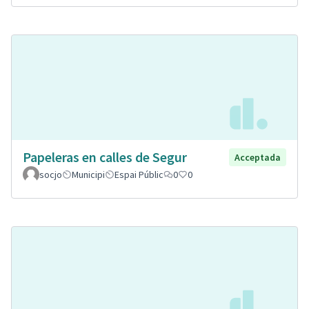
Papeleras en calles de Segur
Acceptada
socjo
Municipi
Espai Públic
0
0