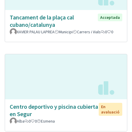
Tancament de la plaça cal
Acceptada
cubano/catalunya
XAVIER PALAU LAPREA
Municipi
Carrers i Vials
0
0
Centro deportivo y piscina cubierta
En
avaluació
en Segur
Alba
0
0
Esmena