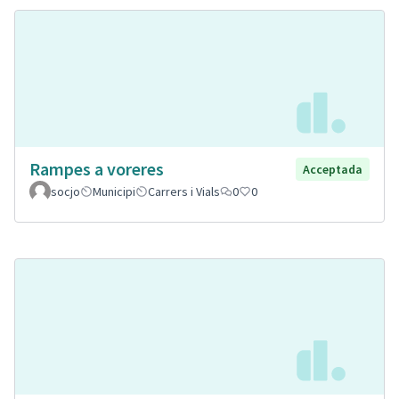
Rampes a voreres
Acceptada
socjo
Municipi
Carrers i Vials
0
0