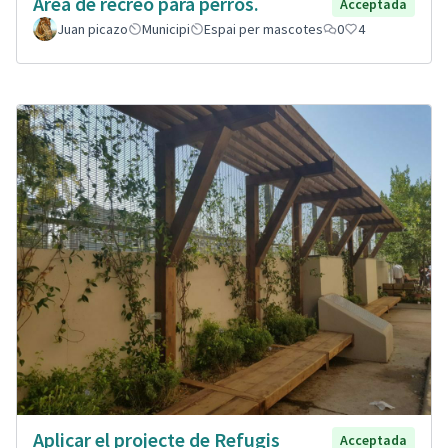
Área de recreo para perros.
Acceptada
Juan picazo
Municipi
Espai per mascotes
0
4
Aplicar el projecte de Refugis
Acceptada