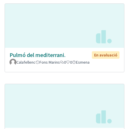
Pulmó del mediterrani.
En avaluació
Calafellenc
Fons Marins
0
0
Esmena