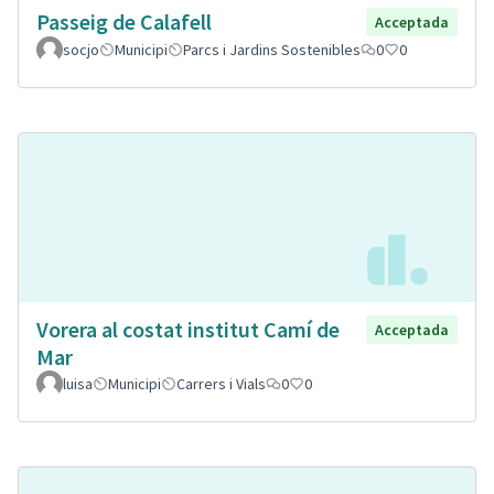
Passeig de Calafell
Acceptada
socjo
Municipi
Parcs i Jardins Sostenibles
0
0
Vorera al costat institut Camí de
Acceptada
Mar
luisa
Municipi
Carrers i Vials
0
0