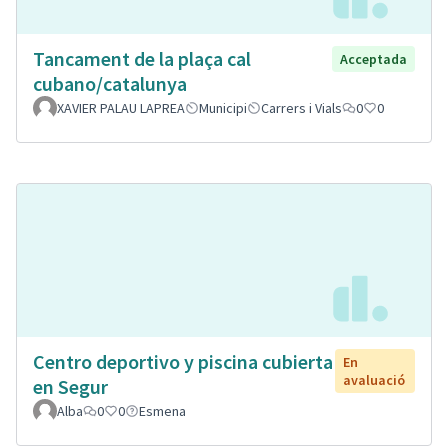
Tancament de la plaça cal
Acceptada
cubano/catalunya
XAVIER PALAU LAPREA
Municipi
Carrers i Vials
0
0
Centro deportivo y piscina cubierta
En
avaluació
en Segur
Alba
0
0
Esmena