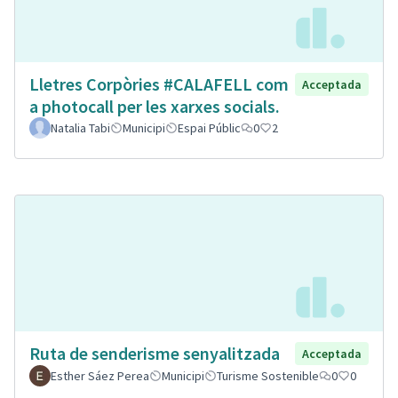
Lletres Corpòries #CALAFELL com
Acceptada
a photocall per les xarxes socials.
Natalia Tabi
Municipi
Espai Públic
0
2
Ruta de senderisme senyalitzada
Acceptada
Esther Sáez Perea
Municipi
Turisme Sostenible
0
0