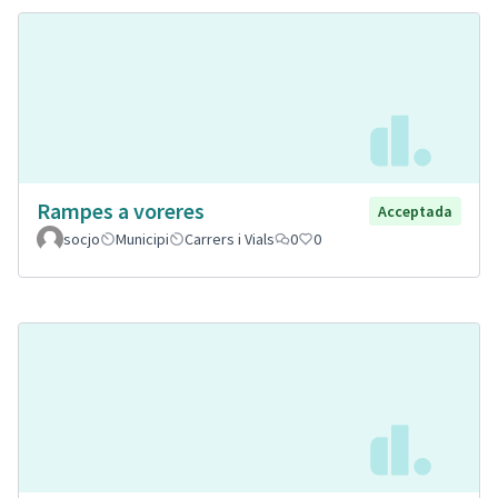
Rampes a voreres
Acceptada
socjo
Municipi
Carrers i Vials
0
0