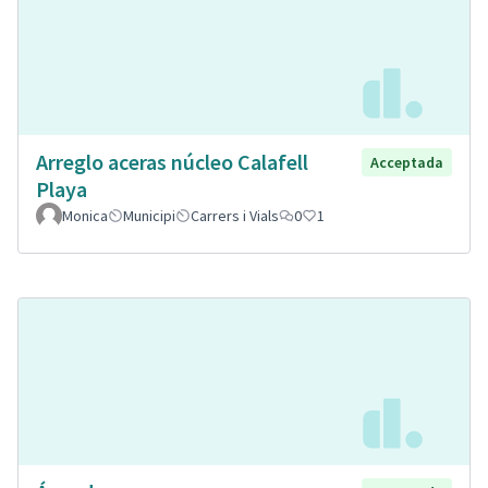
Arreglo aceras núcleo Calafell
Acceptada
Playa
Monica
Municipi
Carrers i Vials
0
1