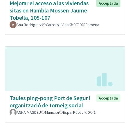
Mejorar el acceso a las viviendas
Acceptada
sitas en Rambla Mossen Jaume
Tobella, 105-107
Ana Rodriguez
Carrers i Vials
0
0
Esmena
Taules ping-pong Port de Segur i
Acceptada
organització de torneig social
ANNA MASDEU
Municipi
Espai Públic
0
1