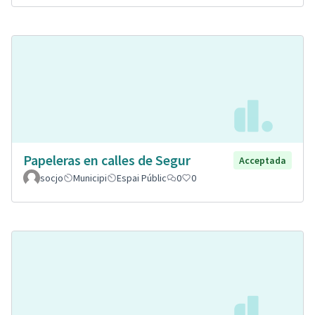
Papeleras en calles de Segur
Acceptada
socjo
Municipi
Espai Públic
0
0