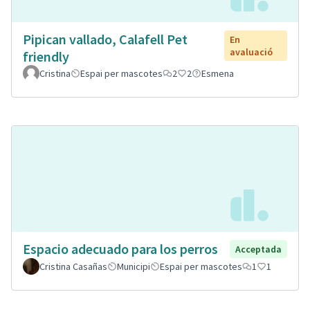
Pipican vallado, Calafell Pet
En
avaluació
friendly
Cristina
Espai per mascotes
2
2
Esmena
Espacio adecuado para los perros
Acceptada
Cristina Casañas
Municipi
Espai per mascotes
1
1