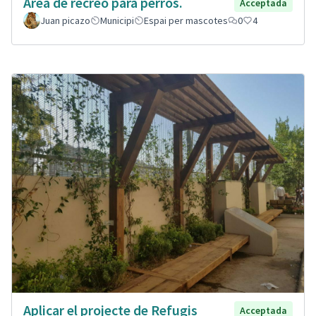
Área de recreo para perros.
Acceptada
Juan picazo
Municipi
Espai per mascotes
0
4
Aplicar el projecte de Refugis
Acceptada