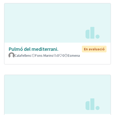
Pulmó del mediterrani.
En avaluació
Calafellenc
Fons Marins
0
0
Esmena