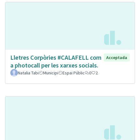
Lletres Corpòries #CALAFELL com
Acceptada
a photocall per les xarxes socials.
Natalia Tabi
Municipi
Espai Públic
0
2