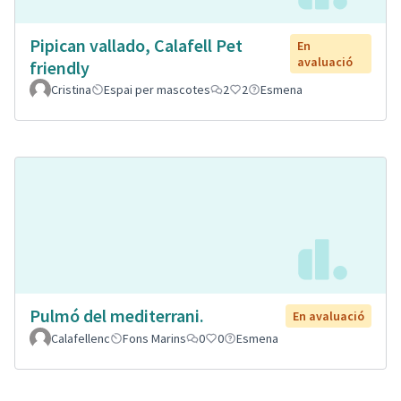
Pipican vallado, Calafell Pet
En
avaluació
friendly
Cristina
Espai per mascotes
2
2
Esmena
Pulmó del mediterrani.
En avaluació
Calafellenc
Fons Marins
0
0
Esmena