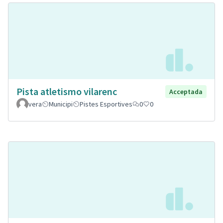
Pista atletismo vilarenc
Acceptada
vera
Municipi
Pistes Esportives
0
0