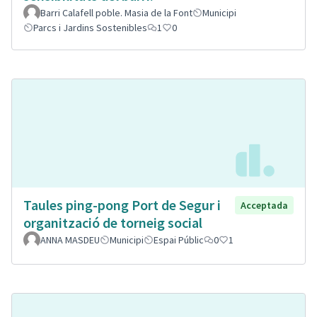
Barri Calafell poble. Masia de la Font
Municipi
Parcs i Jardins Sostenibles
1
0
Taules ping-pong Port de Segur i
Acceptada
organització de torneig social
ANNA MASDEU
Municipi
Espai Públic
0
1