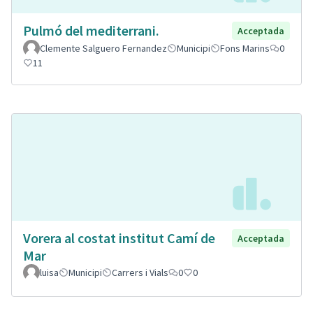
Pulmó del mediterrani.
Acceptada
Clemente Salguero Fernandez
Municipi
Fons Marins
0
11
Vorera al costat institut Camí de
Acceptada
Mar
luisa
Municipi
Carrers i Vials
0
0