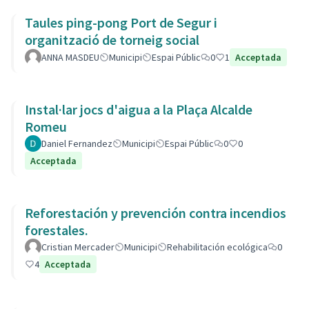
Taules ping-pong Port de Segur i
organització de torneig social
ANNA MASDEU
Municipi
Espai Públic
0
1
Acceptada
Instal·lar jocs d'aigua a la Plaça Alcalde
Romeu
Daniel Fernandez
Municipi
Espai Públic
0
0
Acceptada
Reforestación y prevención contra incendios
forestales.
Cristian Mercader
Municipi
Rehabilitación ecológica
0
4
Acceptada