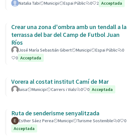
Natalia Tabi
Municipi
Espai Públic
0
2
Acceptada
Crear una zona d'ombra amb un tendall a la
terrassa del bar del Camp de Futbol Juan
Ríos
José María Sebastián Gibert
Municipi
Espai Públic
0
0
Acceptada
Vorera al costat institut Camí de Mar
luisa
Municipi
Carrers i Vials
0
0
Acceptada
Ruta de senderisme senyalitzada
Esther Sáez Perea
Municipi
Turisme Sostenible
0
0
Acceptada