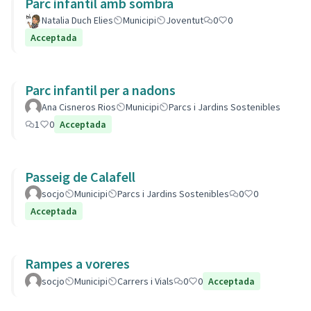
Parc infantil amb sombra
Natalia Duch Elies
Municipi
Joventut
0
0
Acceptada
Parc infantil per a nadons
Ana Cisneros Rios
Municipi
Parcs i Jardins Sostenibles
1
0
Acceptada
Passeig de Calafell
socjo
Municipi
Parcs i Jardins Sostenibles
0
0
Acceptada
Rampes a voreres
socjo
Municipi
Carrers i Vials
0
0
Acceptada