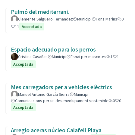
Pulmó del mediterrani.
Clemente Salguero Fernandez
Municipi
Fons Marins
0
11
Acceptada
Espacio adecuado para los perros
Cristina Casañas
Municipi
Espai per mascotes
1
1
Acceptada
Mes carregadors per a vehicles elèctrics
Manuel Antonio García Sierra
Municipi
Comunicacions per un desenvolupament sostenible
0
0
Acceptada
Arreglo aceras núcleo Calafell Playa