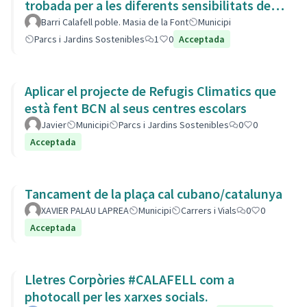
trobada per a les diferents sensibilitats del
barri.
Barri Calafell poble. Masia de la Font
Municipi
Parcs i Jardins Sostenibles
1
0
Acceptada
Aplicar el projecte de Refugis Climatics que
està fent BCN al seus centres escolars
Javier
Municipi
Parcs i Jardins Sostenibles
0
0
Acceptada
Tancament de la plaça cal cubano/catalunya
XAVIER PALAU LAPREA
Municipi
Carrers i Vials
0
0
Acceptada
Lletres Corpòries #CALAFELL com a
photocall per les xarxes socials.