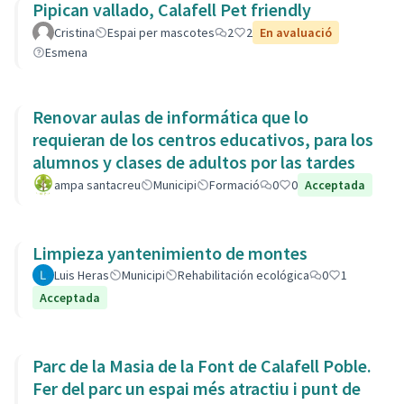
Pipican vallado, Calafell Pet friendly
Cristina
Espai per mascotes
2
2
En avaluació
Esmena
Renovar aulas de informática que lo
requieran de los centros educativos, para los
alumnos y clases de adultos por las tardes
ampa santacreu
Municipi
Formació
0
0
Acceptada
Limpieza yantenimiento de montes
Luis Heras
Municipi
Rehabilitación ecológica
0
1
Acceptada
Parc de la Masia de la Font de Calafell Poble.
Fer del parc un espai més atractiu i punt de