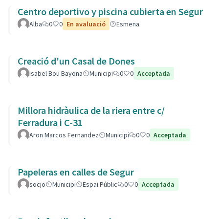
Centro deportivo y piscina cubierta en Segur
Alba
0
0
En avaluació
Esmena
Creació d'un Casal de Dones
Isabel Bou Bayona
Municipi
0
0
Acceptada
Millora hidràulica de la riera entre c/
Ferradura i C-31
Aron Marcos Fernandez
Municipi
0
0
Acceptada
Papeleras en calles de Segur
socjo
Municipi
Espai Públic
0
0
Acceptada