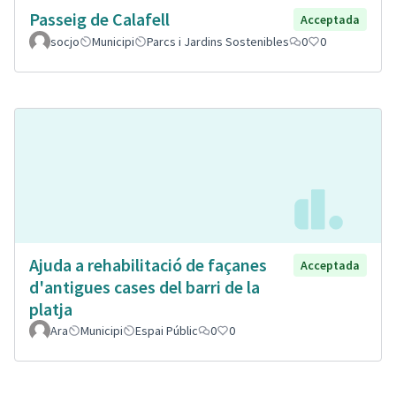
Passeig de Calafell
Acceptada
socjo
Municipi
Parcs i Jardins Sostenibles
0
0
Ajuda a rehabilitació de façanes
Acceptada
d'antigues cases del barri de la
platja
Ara
Municipi
Espai Públic
0
0