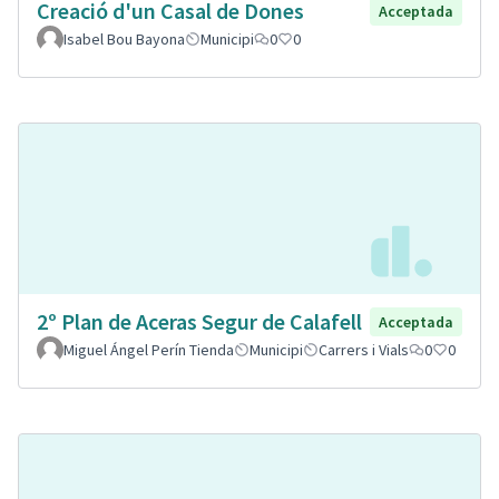
Creació d'un Casal de Dones
Acceptada
Isabel Bou Bayona
Municipi
0
0
2º Plan de Aceras Segur de Calafell
Acceptada
Miguel Ángel Perín Tienda
Municipi
Carrers i Vials
0
0