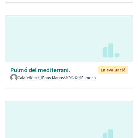
Pulmó del mediterrani.
En avaluació
Calafellenc
Fons Marins
0
0
Esmena