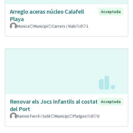
Arreglo aceras núcleo Calafell
Acceptada
Playa
Monica
Municipi
Carrers i Vials
0
1
Renovar els Jocs infantils al costat
Acceptada
del Port
Ramon Ferré i Solé
Municipi
Platges
0
0