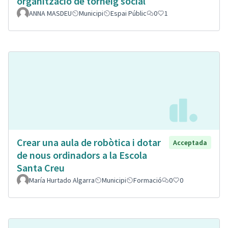
organització de torneig social
ANNA MASDEU
Municipi
Espai Públic
0
1
Crear una aula de robòtica i dotar
Acceptada
de nous ordinadors a la Escola
Santa Creu
María Hurtado Algarra
Municipi
Formació
0
0