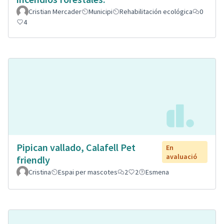
Cristian Mercader
Municipi
Rehabilitación ecológica
0
4
Pipican vallado, Calafell Pet
En
avaluació
friendly
Cristina
Espai per mascotes
2
2
Esmena