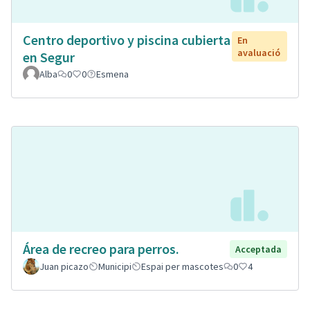
Centro deportivo y piscina cubierta
En
avaluació
en Segur
Alba
0
0
Esmena
Área de recreo para perros.
Acceptada
Juan picazo
Municipi
Espai per mascotes
0
4