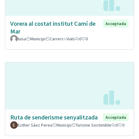
Vorera al costat institut Camí de
Acceptada
Mar
luisa
Municipi
Carrers i Vials
0
0
Ruta de senderisme senyalitzada
Acceptada
Esther Sáez Perea
Municipi
Turisme Sostenible
0
0