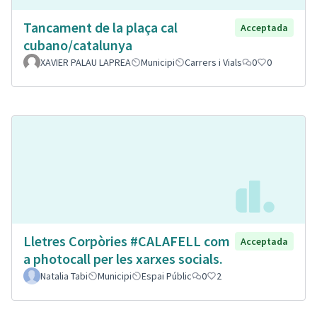
Tancament de la plaça cal
Acceptada
cubano/catalunya
XAVIER PALAU LAPREA
Municipi
Carrers i Vials
0
0
Lletres Corpòries #CALAFELL com
Acceptada
a photocall per les xarxes socials.
Natalia Tabi
Municipi
Espai Públic
0
2