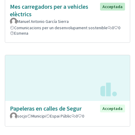
Mes carregadors per a vehicles
Acceptada
elèctrics
Manuel Antonio García Sierra
Comunicacions per un desenvolupament sostenible
0
0
Esmena
Papeleras en calles de Segur
Acceptada
socjo
Municipi
Espai Públic
0
0