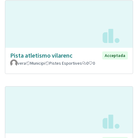
Pista atletismo vilarenc
Acceptada
vera
Municipi
Pistes Esportives
0
0