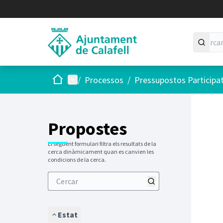
Inici
Menú principal
/
Processos
/
Pressupostos Participa
Saltar
El següen
+
−
Propostes
El següent formulari filtra els resultats de la
cerca dinàmicament quan es canvien les
condicions de la cerca.
Estat