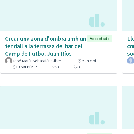
Crear una zona d'ombra amb un
Ll
Acceptada
tendall a la terrassa del bar del
co
Camp de Futbol Juan Ríos
so
José María Sebastián Gibert
Municipi
Espai Públic
0
0