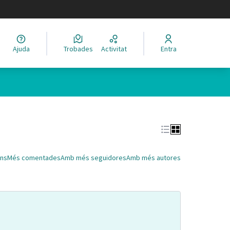
legir el idioma
Ajuda
Trobades
Activitat
Entra
Leaflet
|
©
HERE maps
 com a punts al mapa. L'element es pot fer servir amb un lector 
ns
Més comentades
Amb més seguidores
Amb més autores