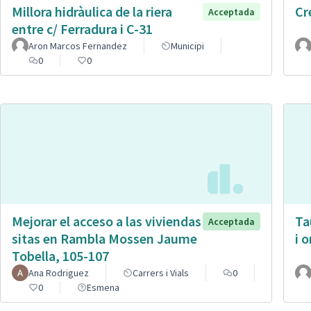
Millora hidràulica de la riera
Cr
Acceptada
entre c/ Ferradura i C-31
Aron Marcos Fernandez
Municipi
0
0
Mejorar el acceso a las viviendas
Ta
Acceptada
sitas en Rambla Mossen Jaume
i 
Tobella, 105-107
Ana Rodriguez
Carrers i Vials
0
0
Esmena