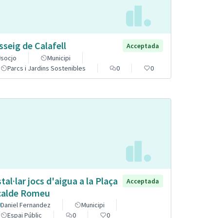
sseig de Calafell
Acceptada
socjo
Municipi
Parcs i Jardins Sostenibles
0
0
stal·lar jocs d'aigua a la Plaça
Acceptada
calde Romeu
Daniel Fernandez
Municipi
Espai Públic
0
0