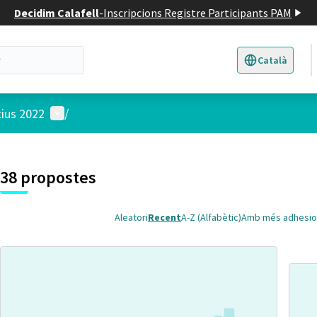
Decidim Calafell
-
Inscripcions Registre Participants PAM
Català
Triar la llengua
E
Menú d'usuari
tius 2022
/
 el mapa
t element és un mapa que presenta els components d'aquesta pàgina
38 propostes
Aleatori
Recent
A-Z (Alfabètic)
Amb més adhesio