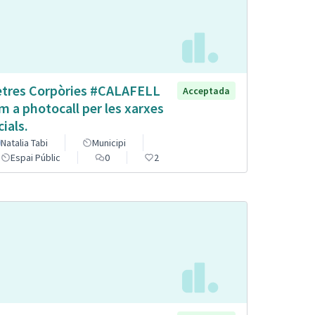
etres Corpòries #CALAFELL
Acceptada
m a photocall per les xarxes
cials.
Natalia Tabi
Municipi
Espai Públic
0
2