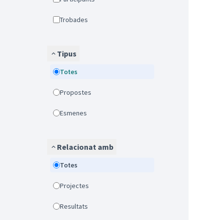
Trobades
Tipus
Totes
Propostes
Esmenes
Relacionat amb
Totes
Projectes
Resultats