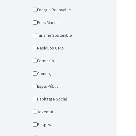
Energia Renovable
Fons Marins
Turisme Sostenible
Residuos Cero
Formació
Comerç
Espai Públic
Habitatge Social
Joventut
Platges