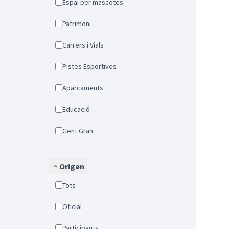
Espai per mascotes
Patrimoni
Carrers i Vials
Pistes Esportives
Aparcaments
Educació
Gent Gran
Origen
Tots
Oficial
Participants