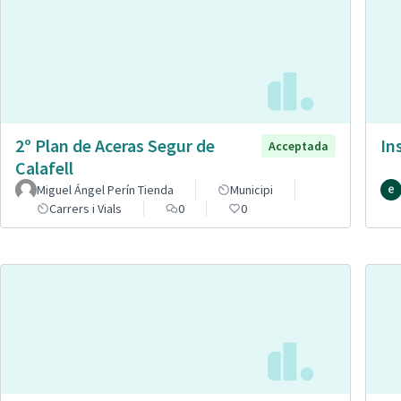
2º Plan de Aceras Segur de
In
Acceptada
Calafell
Miguel Ángel Perín Tienda
Municipi
Carrers i Vials
0
0