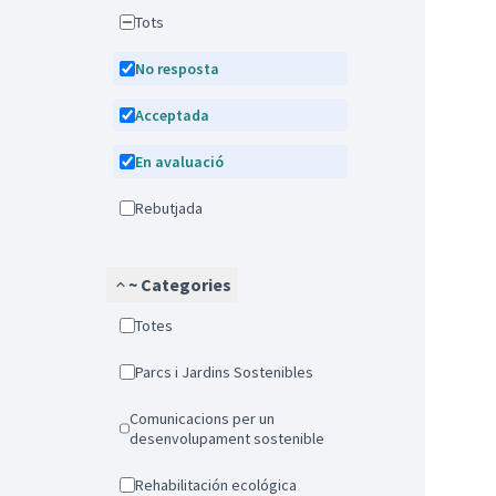
Tots
No resposta
Acceptada
En avaluació
Rebutjada
~ Categories
Totes
Parcs i Jardins Sostenibles
Comunicacions per un
desenvolupament sostenible
Rehabilitación ecológica