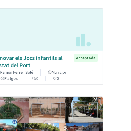
novar els Jocs infantils al
Acceptada
stat del Port
Ramon Ferré i Solé
Municipi
Platges
0
0