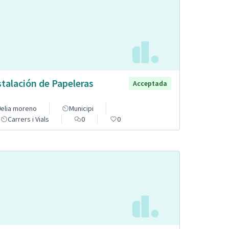
stalación de Papeleras
Acceptada
elia moreno
Municipi
Carrers i Vials
0
0