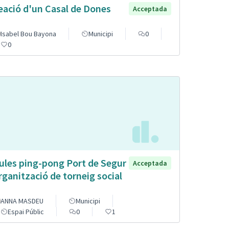
eació d'un Casal de Dones
Acceptada
Isabel Bou Bayona
Municipi
0
0
ules ping-pong Port de Segur
Acceptada
organització de torneig social
ANNA MASDEU
Municipi
Espai Públic
0
1