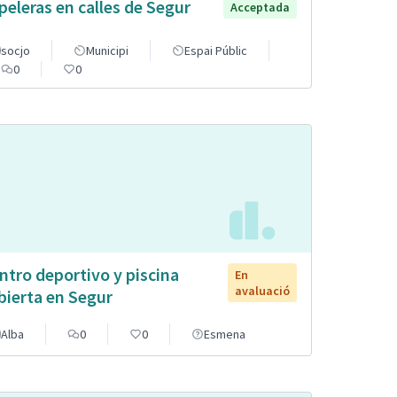
peleras en calles de Segur
Acceptada
socjo
Municipi
Espai Públic
0
0
ntro deportivo y piscina
En
avaluació
bierta en Segur
Alba
0
0
Esmena