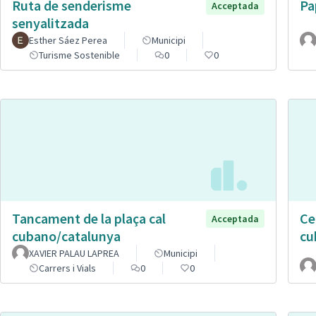
Ruta de senderisme
Pa
Acceptada
senyalitzada
Esther Sáez Perea
Municipi
Turisme Sostenible
0
0
Tancament de la plaça cal
Ce
Acceptada
cubano/catalunya
cu
XAVIER PALAU LAPREA
Municipi
Carrers i Vials
0
0