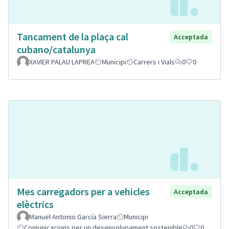
Tancament de la plaça cal
Acceptada
cubano/catalunya
XAVIER PALAU LAPREA
Municipi
Carrers i Vials
0
0
Mes carregadors per a vehicles
Acceptada
elèctrics
Manuel Antonio García Sierra
Municipi
Comunicacions per un desenvolupament sostenible
0
0