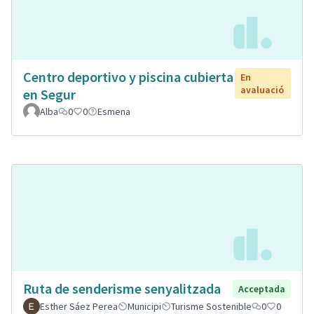
Centro deportivo y piscina cubierta
En
avaluació
en Segur
Alba
0
0
Esmena
Ruta de senderisme senyalitzada
Acceptada
Esther Sáez Perea
Municipi
Turisme Sostenible
0
0