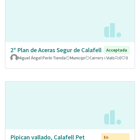
2º Plan de Aceras Segur de Calafell
Acceptada
Miguel Ángel Perín Tienda
Municipi
Carrers i Vials
0
0
Pipican vallado, Calafell Pet
En