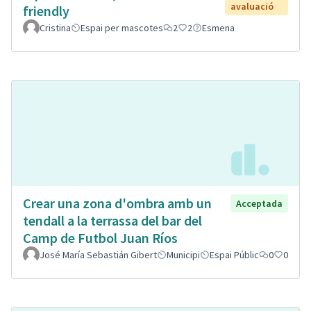
avaluació
friendly
Cristina
Espai per mascotes
2
2
Esmena
Crear una zona d'ombra amb un
Acceptada
tendall a la terrassa del bar del
Camp de Futbol Juan Ríos
José María Sebastián Gibert
Municipi
Espai Públic
0
0