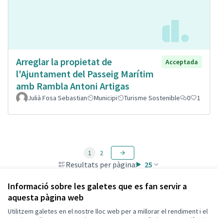
Arreglar la propietat de
Acceptada
l'Ajuntament del Passeig Marítim
amb Rambla Antoni Artigas
Julià Fosa Sebastian
Municipi
Turisme Sostenible
0
1
1
2
Resultats per pàgina:
25
Informació sobre les galetes que es fan servir a
aquesta pàgina web
Utilitzem galetes en el nostre lloc web per a millorar el rendiment i el
Termes i condicions d'ús