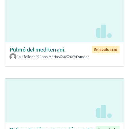
Pulmó del mediterrani.
En avaluació
Calafellenc
Fons Marins
0
0
Esmena