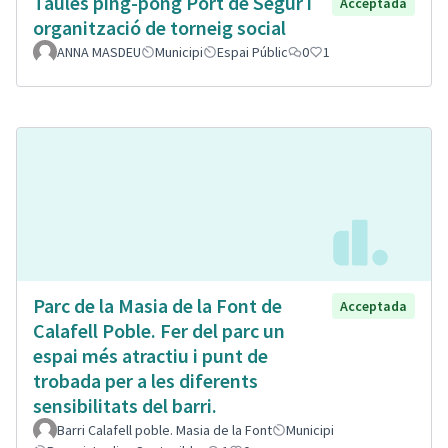
Taules ping-pong Port de Segur i
Acceptada
organització de torneig social
ANNA MASDEU
Municipi
Espai Públic
0
1
Parc de la Masia de la Font de
Acceptada
Calafell Poble. Fer del parc un
espai més atractiu i punt de
trobada per a les diferents
sensibilitats del barri.
Barri Calafell poble. Masia de la Font
Municipi