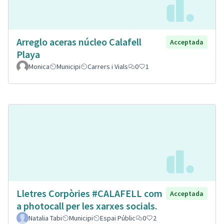
Arreglo aceras núcleo Calafell
Acceptada
Playa
Monica
Municipi
Carrers i Vials
0
1
Lletres Corpòries #CALAFELL com
Acceptada
a photocall per les xarxes socials.
Natalia Tabi
Municipi
Espai Públic
0
2