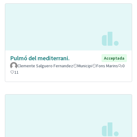
Pulmó del mediterrani.
Acceptada
Clemente Salguero Fernandez
Municipi
Fons Marins
0
11