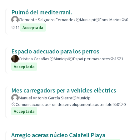
Pulmó del mediterrani.
Clemente Salguero Fernandez
Municipi
Fons Marins
0
11
Acceptada
Espacio adecuado para los perros
Cristina Casañas
Municipi
Espai per mascotes
1
1
Acceptada
Mes carregadors per a vehicles elèctrics
Manuel Antonio García Sierra
Municipi
Comunicacions per un desenvolupament sostenible
0
0
Acceptada
Arreglo aceras núcleo Calafell Playa