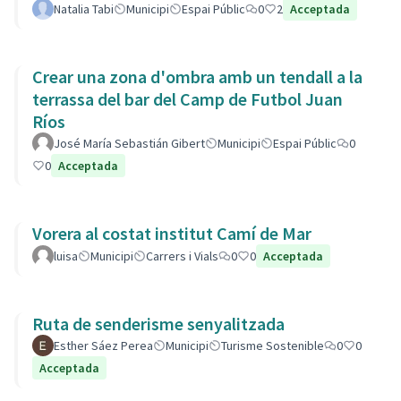
Natalia Tabi
Municipi
Espai Públic
0
2
Acceptada
Crear una zona d'ombra amb un tendall a la
terrassa del bar del Camp de Futbol Juan
Ríos
José María Sebastián Gibert
Municipi
Espai Públic
0
0
Acceptada
Vorera al costat institut Camí de Mar
luisa
Municipi
Carrers i Vials
0
0
Acceptada
Ruta de senderisme senyalitzada
Esther Sáez Perea
Municipi
Turisme Sostenible
0
0
Acceptada