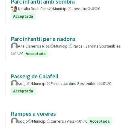
Parc infantil amb sombra
Natalia Duch Elies
Municipi
Joventut
0
0
Acceptada
Parc infantil per a nadons
Ana Cisneros Rios
Municipi
Parcs i Jardins Sostenibles
1
0
Acceptada
Passeig de Calafell
socjo
Municipi
Parcs i Jardins Sostenibles
0
0
Acceptada
Rampes a voreres
socjo
Municipi
Carrers i Vials
0
0
Acceptada