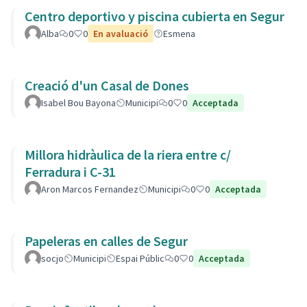
Centro deportivo y piscina cubierta en Segur
Alba
0
0
En avaluació
Esmena
Creació d'un Casal de Dones
Isabel Bou Bayona
Municipi
0
0
Acceptada
Millora hidràulica de la riera entre c/
Ferradura i C-31
Aron Marcos Fernandez
Municipi
0
0
Acceptada
Papeleras en calles de Segur
socjo
Municipi
Espai Públic
0
0
Acceptada