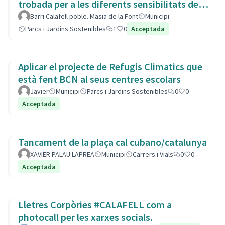
trobada per a les diferents sensibilitats del
barri.
Barri Calafell poble. Masia de la Font
Municipi
Parcs i Jardins Sostenibles
1
0
Acceptada
Aplicar el projecte de Refugis Climatics que
està fent BCN al seus centres escolars
Javier
Municipi
Parcs i Jardins Sostenibles
0
0
Acceptada
Tancament de la plaça cal cubano/catalunya
XAVIER PALAU LAPREA
Municipi
Carrers i Vials
0
0
Acceptada
Lletres Corpòries #CALAFELL com a
photocall per les xarxes socials.