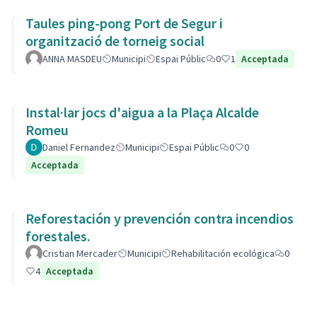
Taules ping-pong Port de Segur i
organització de torneig social
ANNA MASDEU
Municipi
Espai Públic
0
1
Acceptada
Instal·lar jocs d'aigua a la Plaça Alcalde
Romeu
Daniel Fernandez
Municipi
Espai Públic
0
0
Acceptada
Reforestación y prevención contra incendios
forestales.
Cristian Mercader
Municipi
Rehabilitación ecológica
0
4
Acceptada