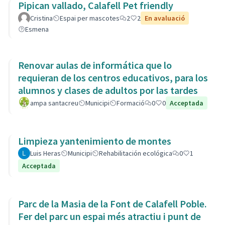
Pipican vallado, Calafell Pet friendly
Cristina
Espai per mascotes
2
2
En avaluació
Esmena
Renovar aulas de informática que lo
requieran de los centros educativos, para los
alumnos y clases de adultos por las tardes
ampa santacreu
Municipi
Formació
0
0
Acceptada
Limpieza yantenimiento de montes
Luis Heras
Municipi
Rehabilitación ecológica
0
1
Acceptada
Parc de la Masia de la Font de Calafell Poble.
Fer del parc un espai més atractiu i punt de