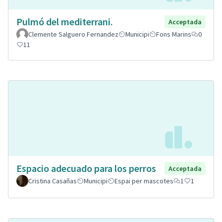
Pulmó del mediterrani.
Acceptada
Clemente Salguero Fernandez
Municipi
Fons Marins
0
11
Espacio adecuado para los perros
Acceptada
Cristina Casañas
Municipi
Espai per mascotes
1
1