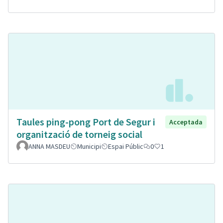
Taules ping-pong Port de Segur i
Acceptada
organització de torneig social
ANNA MASDEU
Municipi
Espai Públic
0
1