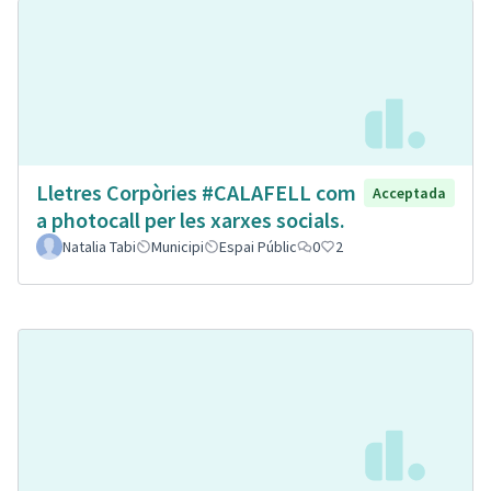
Lletres Corpòries #CALAFELL com
Acceptada
a photocall per les xarxes socials.
Natalia Tabi
Municipi
Espai Públic
0
2