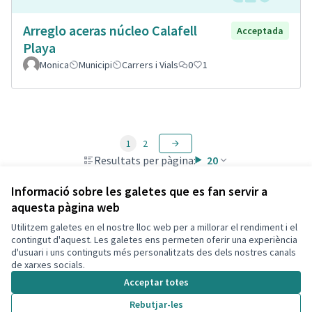
Arreglo aceras núcleo Calafell
Acceptada
Playa
Monica
Municipi
Carrers i Vials
0
1
1
2
Resultats per pàgina:
20
Informació sobre les galetes que es fan servir a
aquesta pàgina web
Utilitzem galetes en el nostre lloc web per a millorar el rendiment i el
Termes i condicions d'ús
contingut d'aquest. Les galetes ens permeten oferir una experiència
Configuració de les galetes
d'usuari i uns continguts més personalitzats des dels nostres canals
Decidim Calafell a X
Decidim Calafell a Facebook
Decidim Calafell a YouTube
Decidim Calafell a GitHub
de xarxes socials.
(Enllaç extern)
(Enllaç extern)
(Enllaç extern)
(Enllaç extern)
Acceptar totes
Rebutjar-les