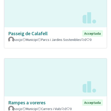
Passeig de Calafell
Acceptada
socjo
Municipi
Parcs i Jardins Sostenibles
0
0
Rampes a voreres
Acceptada
socjo
Municipi
Carrers i Vials
0
0