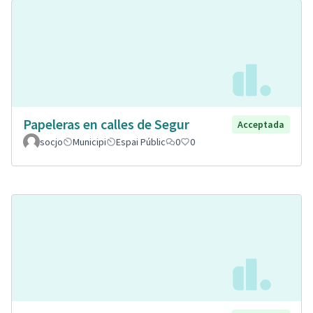
Papeleras en calles de Segur
Acceptada
socjo
Municipi
Espai Públic
0
0