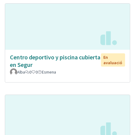
Centro deportivo y piscina cubierta
En
avaluació
en Segur
Alba
0
0
Esmena