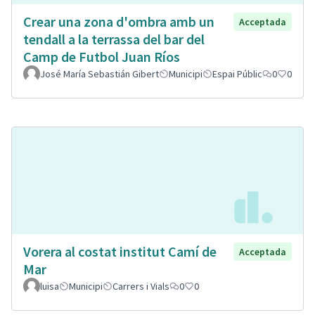
Crear una zona d'ombra amb un
Acceptada
tendall a la terrassa del bar del
Camp de Futbol Juan Ríos
José María Sebastián Gibert
Municipi
Espai Públic
0
0
Vorera al costat institut Camí de
Acceptada
Mar
luisa
Municipi
Carrers i Vials
0
0