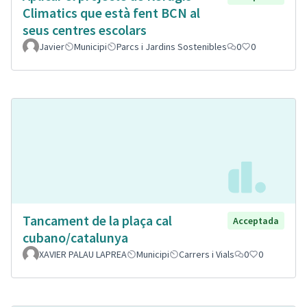
Climatics que està fent BCN al
seus centres escolars
Javier
Municipi
Parcs i Jardins Sostenibles
0
0
Tancament de la plaça cal
Acceptada
cubano/catalunya
XAVIER PALAU LAPREA
Municipi
Carrers i Vials
0
0