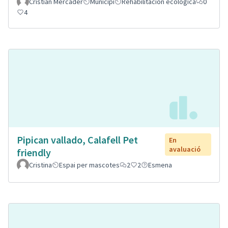
Cristian Mercader
Municipi
Rehabilitación ecológica
0
4
Pipican vallado, Calafell Pet
En
avaluació
friendly
Cristina
Espai per mascotes
2
2
Esmena