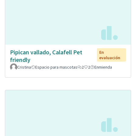
Pipican vallado, Calafell Pet
En
evaluación
friendly
Cristina
Espacio para mascotas
2
2
Enmienda