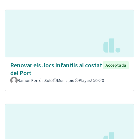
Renovar els Jocs infantils al costat
Acceptada
del Port
Ramon Ferré i Solé
Municipio
Playas
0
0