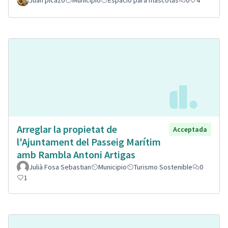
Juan picazo
Municipio
Espacio para mascotas
0
4
Arreglar la propietat de
Acceptada
l'Ajuntament del Passeig Marítim
amb Rambla Antoni Artigas
Julià Fosa Sebastian
Municipio
Turismo Sostenible
0
1