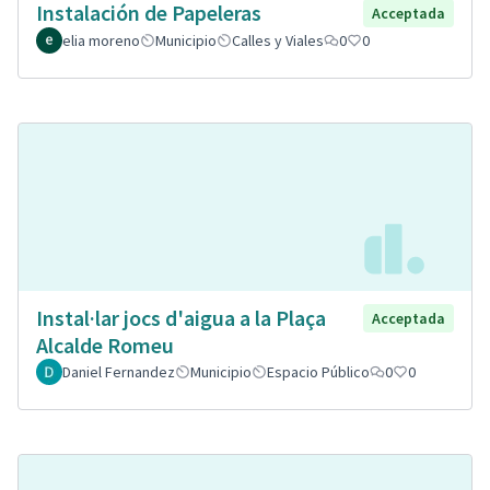
Instalación de Papeleras
Acceptada
elia moreno
Municipio
Calles y Viales
0
0
Instal·lar jocs d'aigua a la Plaça
Acceptada
Alcalde Romeu
Daniel Fernandez
Municipio
Espacio Público
0
0