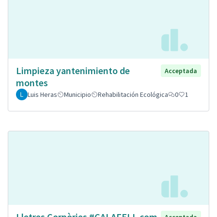
Limpieza yantenimiento de
Acceptada
montes
Luis Heras
Municipio
Rehabilitación Ecológica
0
1
Lletres Corpòries #CALAFELL com