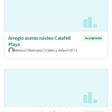
Arreglo aceras núcleo Calafell
Acceptada
Playa
Monica
Municipio
Calles y Viales
0
1