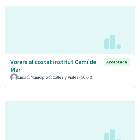
Vorera al costat institut Camí de
Acceptada
Mar
luisa
Municipio
Calles y Viales
0
0