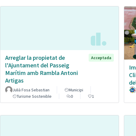
Arreglar la propietat de
Acceptada
l'Ajuntament del Passeig
Im
Marítim amb Rambla Antoni
Cl
Artigas
de
Julià Fosa Sebastian
Municipi
Turisme Sostenible
0
1