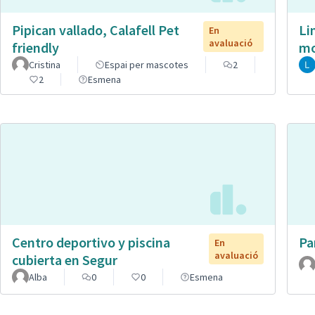
Pipican vallado, Calafell Pet
Li
En
avaluació
friendly
mo
Cristina
Espai per mascotes
2
2
Esmena
Centro deportivo y piscina
Pa
En
avaluació
cubierta en Segur
Alba
0
0
Esmena