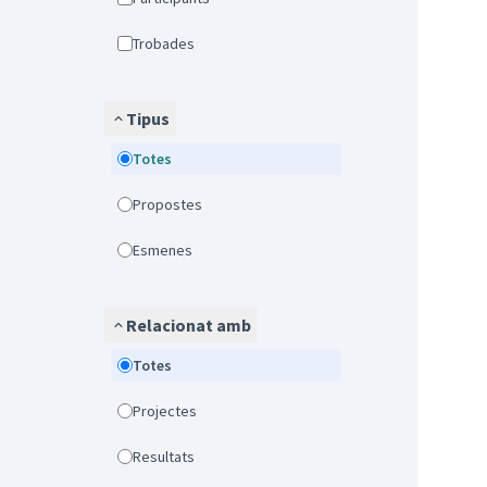
Trobades
Tipus
Totes
Propostes
Esmenes
Relacionat amb
Totes
Projectes
Resultats