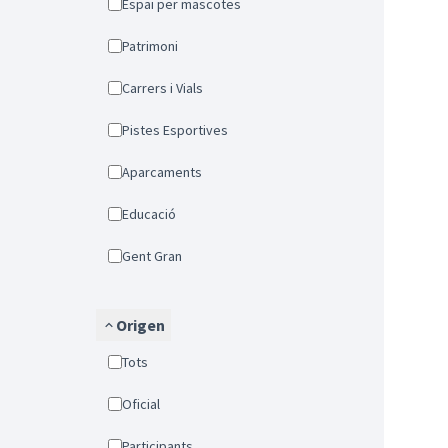
Espai per mascotes
Patrimoni
Carrers i Vials
Pistes Esportives
Aparcaments
Educació
Gent Gran
Origen
Tots
Oficial
Participants