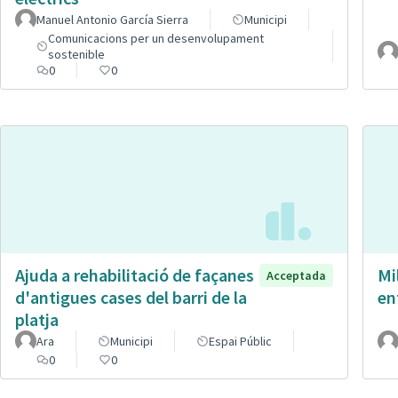
Manuel Antonio García Sierra
Municipi
Comunicacions per un desenvolupament
sostenible
0
0
Ajuda a rehabilitació de façanes
Mi
Acceptada
d'antigues cases del barri de la
en
platja
Ara
Municipi
Espai Públic
0
0