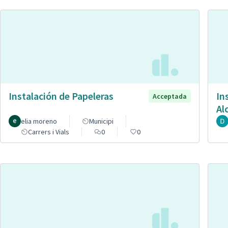
Instalación de Papeleras
In
Acceptada
Al
elia moreno
Municipi
Carrers i Vials
0
0