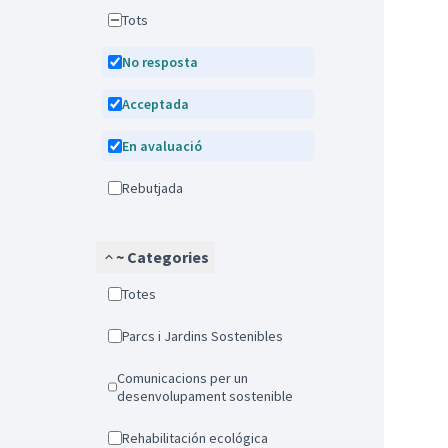
Tots
No resposta
Acceptada
En avaluació
Rebutjada
~ Categories
Totes
Parcs i Jardins Sostenibles
Comunicacions per un
desenvolupament sostenible
Rehabilitación ecológica