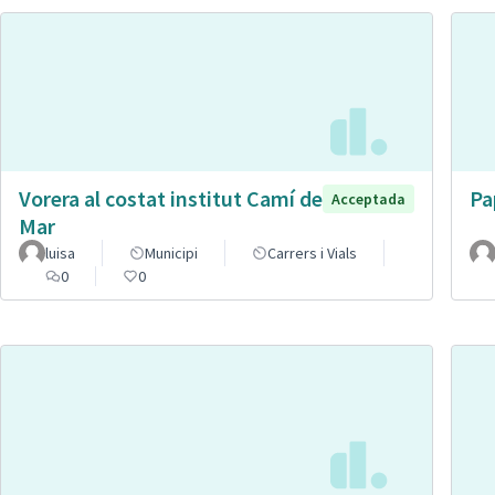
Vorera al costat institut Camí de
Pa
Acceptada
Mar
luisa
Municipi
Carrers i Vials
0
0