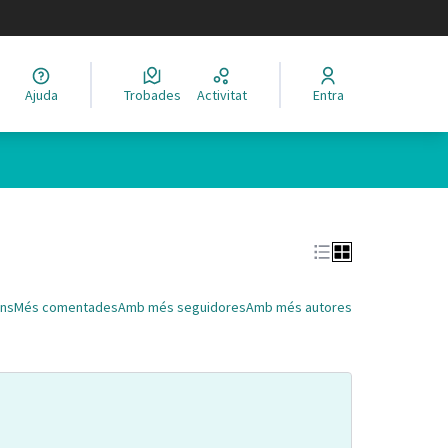
legir el idioma
Ajuda
Trobades
Activitat
Entra
Leaflet
|
©
HERE maps
 com a punts al mapa. L'element es pot fer servir amb un lector 
ns
Més comentades
Amb més seguidores
Amb més autores