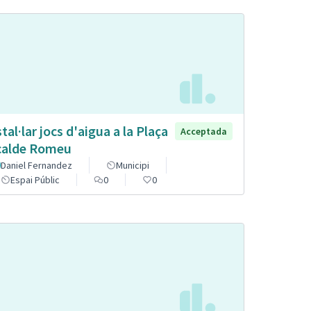
stal·lar jocs d'aigua a la Plaça
Acceptada
calde Romeu
Daniel Fernandez
Municipi
Espai Públic
0
0