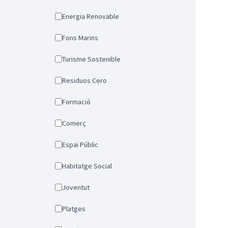
Energia Renovable
Fons Marins
Turisme Sostenible
Residuos Cero
Formació
Comerç
Espai Públic
Habitatge Social
Joventut
Platges