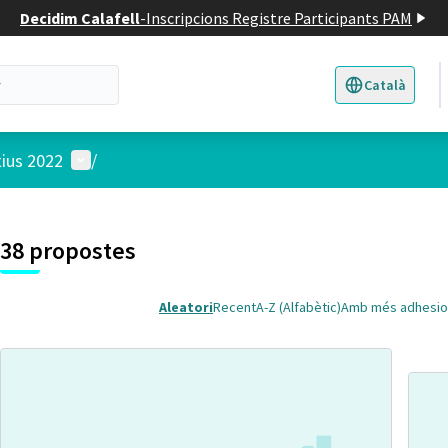
Decidim Calafell
-
Inscripcions Registre Participants PAM
Català
Triar la llengua
E
Menú d'usuari
tius 2022
/
 el mapa
t element és un mapa que presenta els components d'aquesta pàgina
38 propostes
Aleatori
Recent
A-Z (Alfabètic)
Amb més adhesio