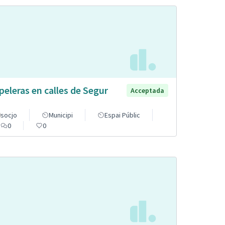
peleras en calles de Segur
Acceptada
socjo
Municipi
Espai Públic
0
0