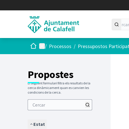
Inici
Menú principal
/
Processos
/
Pressupostos Participa
Saltar
El següen
+
−
Propostes
El següent formulari filtra els resultats de la
cerca dinàmicament quan es canvien les
condicions de la cerca.
Estat