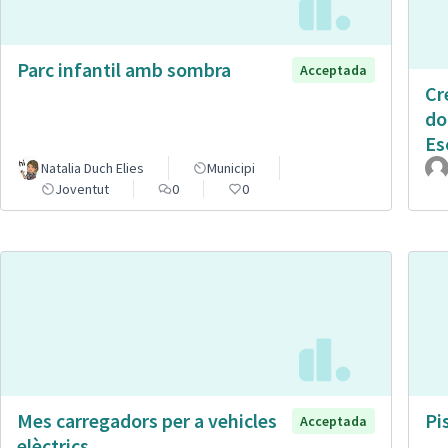
Parc infantil amb sombra
Acceptada
Cr
do
Es
Natalia Duch Elies
Municipi
Joventut
0
0
Mes carregadors per a vehicles
Pi
Acceptada
elèctrics