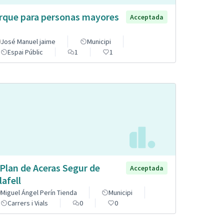
rque para personas mayores
Acceptada
José Manuel jaime
Municipi
Espai Públic
1
1
 Plan de Aceras Segur de
Acceptada
lafell
Miguel Ángel Perín Tienda
Municipi
Carrers i Vials
0
0