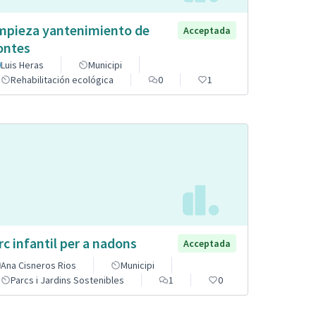
mpieza yantenimiento de
Acceptada
ntes
Luis Heras
Municipi
Rehabilitación ecológica
0
1
rc infantil per a nadons
Acceptada
Ana Cisneros Rios
Municipi
Parcs i Jardins Sostenibles
1
0