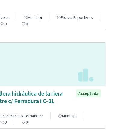
vera
Municipi
Pistes Esportives
0
0
llora hidràulica de la riera
Acceptada
tre c/ Ferradura i C-31
Aron Marcos Fernandez
Municipi
0
0