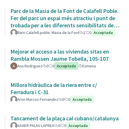
Parc de la Masia de la Font de Calafell Poble.
Fer del parc un espai més atractiu i punt de
trobada per a les diferents sensibilitats del
barri.
Barri Calafell poble. Masia de la Font
1
0
Acceptada
Mejorar el acceso a las viviendas sitas en
Rambla Mossen Jaume Tobella, 105-107
Ana Rodriguez
0
0
Acceptada
Esmena
Millora hidràulica de la riera entre c/
Ferradura i C-31
Aron Marcos Fernandez
0
0
Acceptada
Tancament de la plaça cal cubano/catalunya
XAVIER PALAU LAPREA
0
0
Acceptada