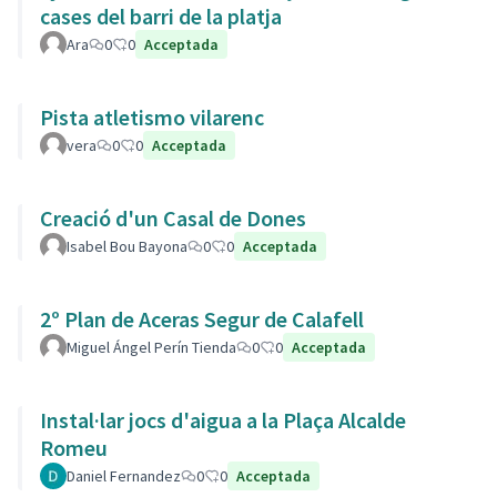
cases del barri de la platja
Ara
0
0
Acceptada
Pista atletismo vilarenc
vera
0
0
Acceptada
Creació d'un Casal de Dones
Isabel Bou Bayona
0
0
Acceptada
2º Plan de Aceras Segur de Calafell
Miguel Ángel Perín Tienda
0
0
Acceptada
Instal·lar jocs d'aigua a la Plaça Alcalde
Romeu
Daniel Fernandez
0
0
Acceptada