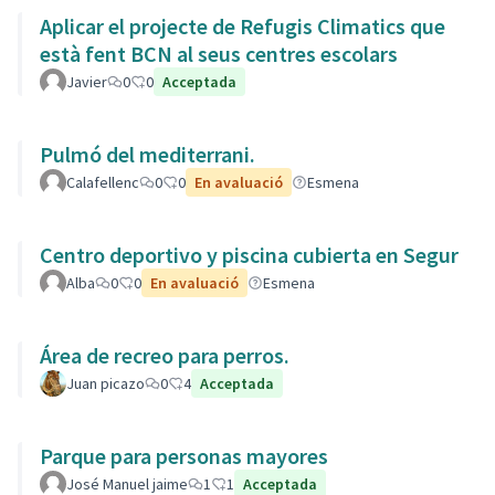
Aplicar el projecte de Refugis Climatics que
està fent BCN al seus centres escolars
Javier
0
0
Acceptada
Pulmó del mediterrani.
Calafellenc
0
0
En avaluació
Esmena
Centro deportivo y piscina cubierta en Segur
Alba
0
0
En avaluació
Esmena
Área de recreo para perros.
Juan picazo
0
4
Acceptada
Parque para personas mayores
José Manuel jaime
1
1
Acceptada