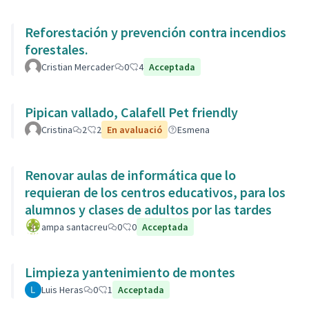
Reforestación y prevención contra incendios
forestales.
Cristian Mercader
0
4
Acceptada
Pipican vallado, Calafell Pet friendly
Cristina
2
2
En avaluació
Esmena
Renovar aulas de informática que lo
requieran de los centros educativos, para los
alumnos y clases de adultos por las tardes
ampa santacreu
0
0
Acceptada
Limpieza yantenimiento de montes
Luis Heras
0
1
Acceptada