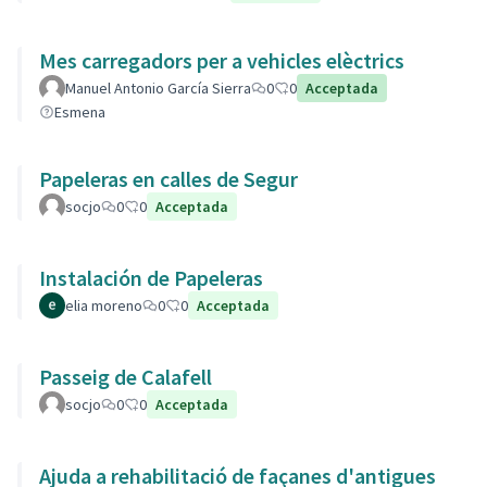
Mes carregadors per a vehicles elèctrics
Manuel Antonio García Sierra
0
0
Acceptada
Esmena
Papeleras en calles de Segur
socjo
0
0
Acceptada
Instalación de Papeleras
elia moreno
0
0
Acceptada
Passeig de Calafell
socjo
0
0
Acceptada
Ajuda a rehabilitació de façanes d'antigues