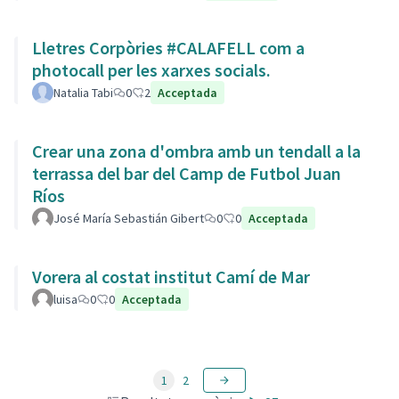
Lletres Corpòries #CALAFELL com a
photocall per les xarxes socials.
Natalia Tabi
0
2
Acceptada
Crear una zona d'ombra amb un tendall a la
terrassa del bar del Camp de Futbol Juan
Ríos
José María Sebastián Gibert
0
0
Acceptada
Vorera al costat institut Camí de Mar
luisa
0
0
Acceptada
1
2