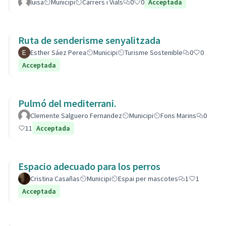
luisa
Municipi
Carrers i Vials
0
0
Acceptada
Ruta de senderisme senyalitzada
Esther Sáez Perea
Municipi
Turisme Sostenible
0
0
Acceptada
Pulmó del mediterrani.
Clemente Salguero Fernandez
Municipi
Fons Marins
0
11
Acceptada
Espacio adecuado para los perros
Cristina Casañas
Municipi
Espai per mascotes
1
1
Acceptada