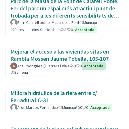
Parc de la Masia de la Font de Calafell Poble.
Fer del parc un espai més atractiu i punt de
trobada per a les diferents sensibilitats del
barri.
Barri Calafell poble. Masia de la Font
Municipi
Parcs i Jardins Sostenibles
1
0
Acceptada
Mejorar el acceso a las viviendas sitas en
Rambla Mossen Jaume Tobella, 105-107
Ana Rodriguez
Carrers i Vials
0
0
Acceptada
Esmena
Millora hidràulica de la riera entre c/
Ferradura i C-31
Aron Marcos Fernandez
Municipi
0
0
Acceptada