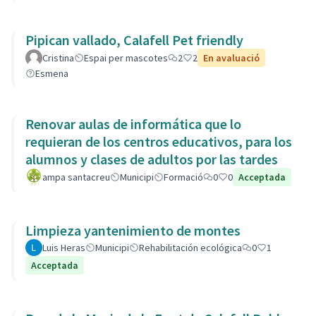
Pipican vallado, Calafell Pet friendly
Cristina
Espai per mascotes
2
2
En avaluació
Esmena
Renovar aulas de informática que lo
requieran de los centros educativos, para los
alumnos y clases de adultos por las tardes
ampa santacreu
Municipi
Formació
0
0
Acceptada
Limpieza yantenimiento de montes
Luis Heras
Municipi
Rehabilitación ecológica
0
1
Acceptada