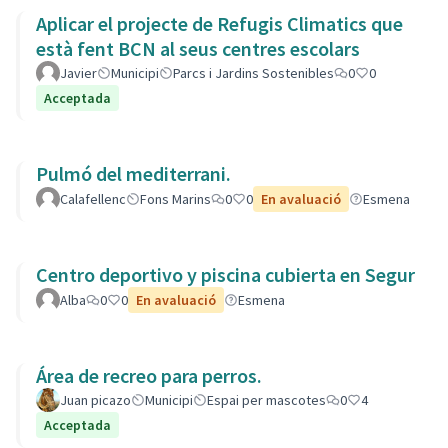
Aplicar el projecte de Refugis Climatics que
està fent BCN al seus centres escolars
Javier
Municipi
Parcs i Jardins Sostenibles
0
0
Acceptada
Pulmó del mediterrani.
Calafellenc
Fons Marins
0
0
En avaluació
Esmena
Centro deportivo y piscina cubierta en Segur
Alba
0
0
En avaluació
Esmena
Área de recreo para perros.
Juan picazo
Municipi
Espai per mascotes
0
4
Acceptada