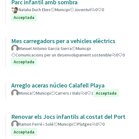
Parc infantil amb sombra
Natalia Duch Elies
Municipi
Joventut
0
0
Acceptada
Mes carregadors per a vehicles elèctrics
Manuel Antonio García Sierra
Municipi
Comunicacions per un desenvolupament sostenible
0
0
Acceptada
Arreglo aceras núcleo Calafell Playa
Monica
Municipi
Carrers i Vials
0
1
Acceptada
Renovar els Jocs infantils al costat del Port
Ramon Ferré i Solé
Municipi
Platges
0
0
Acceptada