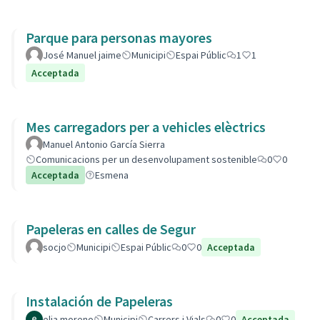
Parque para personas mayores
José Manuel jaime
Municipi
Espai Públic
1
1
Acceptada
Mes carregadors per a vehicles elèctrics
Manuel Antonio García Sierra
Comunicacions per un desenvolupament sostenible
0
0
Acceptada
Esmena
Papeleras en calles de Segur
socjo
Municipi
Espai Públic
0
0
Acceptada
Instalación de Papeleras
elia moreno
Municipi
Carrers i Vials
0
0
Acceptada