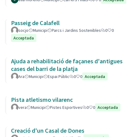
Passeig de Calafell
socjo
Municipi
Parcs i Jardins Sostenibles
0
0
Acceptada
Ajuda a rehabilitació de façanes d'antigues
cases del barri de la platja
Ara
Municipi
Espai Públic
0
0
Acceptada
Pista atletismo vilarenc
vera
Municipi
Pistes Esportives
0
0
Acceptada
Creació d'un Casal de Dones