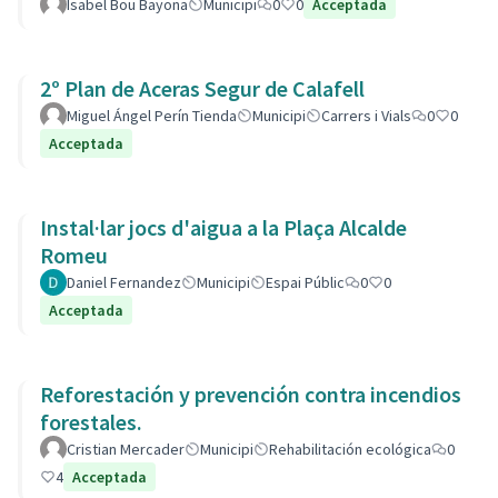
Isabel Bou Bayona
Municipi
0
0
Acceptada
2º Plan de Aceras Segur de Calafell
Miguel Ángel Perín Tienda
Municipi
Carrers i Vials
0
0
Acceptada
Instal·lar jocs d'aigua a la Plaça Alcalde
Romeu
Daniel Fernandez
Municipi
Espai Públic
0
0
Acceptada
Reforestación y prevención contra incendios
forestales.
Cristian Mercader
Municipi
Rehabilitación ecológica
0
4
Acceptada