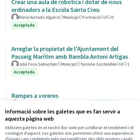
Crear una aula de robòtica i dotar de nous
ordinadors a la Escola Santa Creu
María Hurtado Algarra
Municipi
Formació
0
0
Acceptada
Arreglar la propietat de l'Ajuntament del
Passeig Marítim amb Rambla Antoni Artigas
Julià Fosa Sebastian
Municipi
Turisme Sostenible
0
1
Acceptada
Rampes a voreres
socjo
Municipi
Carrers i Vials
0
0
Acceptada
Informació sobre les galetes que es fan servir a
aquesta pàgina web
Utilitzem galetes en el nostre lloc web per a millorar el rendiment i el
Termes i condicions d'ús
contingut d'aquest. Les galetes ens permeten oferir una experiència
Configuració de les galetes
d'usuari i uns continguts més personalitzats des dels nostres canals
Decidim Calafell a X
Decidim Calafell a Facebook
Decidim Calafell a YouTube
Decidim Calafell a GitHub