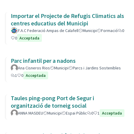
Importar el Projecte de Refugis Climatics als
centres educatius del Municipi
F.A.C Federació Ampas de Calafell
Municipi
Formació
0
0
Acceptada
Parc infantil per a nadons
Ana Cisneros Rios
Municipi
Parcs i Jardins Sostenibles
1
0
Acceptada
Taules ping-pong Port de Segur i
organització de torneig social
ANNA MASDEU
Municipi
Espai Públic
0
1
Acceptada