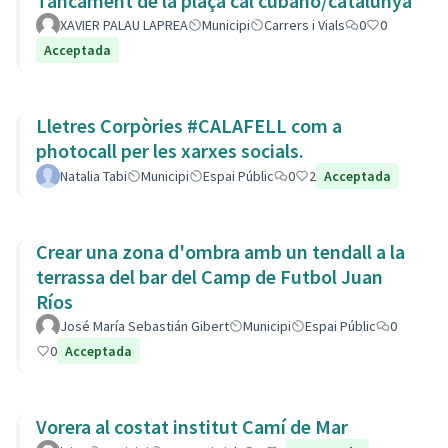
Tancament de la plaça cal cubano/catalunya
XAVIER PALAU LAPREA
Municipi
Carrers i Vials
0
0
Acceptada
Lletres Corpòries #CALAFELL com a
photocall per les xarxes socials.
Natalia Tabi
Municipi
Espai Públic
0
2
Acceptada
Crear una zona d'ombra amb un tendall a la
terrassa del bar del Camp de Futbol Juan
Ríos
José María Sebastián Gibert
Municipi
Espai Públic
0
0
Acceptada
Vorera al costat institut Camí de Mar