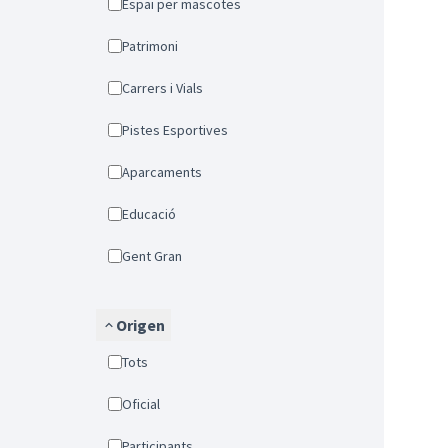
Espai per mascotes
Patrimoni
Carrers i Vials
Pistes Esportives
Aparcaments
Educació
Gent Gran
Origen
Tots
Oficial
Participants