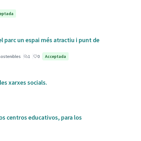
eptada
el parc un espai més atractiu i punt de
 Sostenibles
1
0
Acceptada
es xarxes socials.
os centros educativos, para los