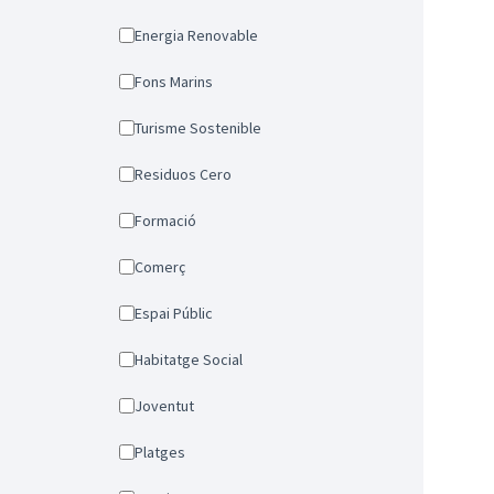
Energia Renovable
Fons Marins
Turisme Sostenible
Residuos Cero
Formació
Comerç
Espai Públic
Habitatge Social
Joventut
Platges