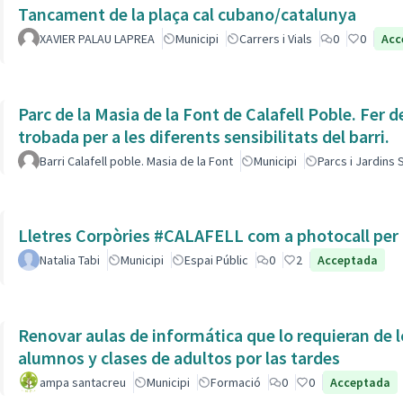
Tancament de la plaça cal cubano/catalunya
XAVIER PALAU LAPREA
Municipi
Carrers i Vials
0
0
Acc
Parc de la Masia de la Font de Calafell Poble. Fer d
trobada per a les diferents sensibilitats del barri.
Barri Calafell poble. Masia de la Font
Municipi
Parcs i Jardins
Lletres Corpòries #CALAFELL com a photocall per l
Natalia Tabi
Municipi
Espai Públic
0
2
Acceptada
Renovar aulas de informática que lo requieran de l
alumnos y clases de adultos por las tardes
ampa santacreu
Municipi
Formació
0
0
Acceptada