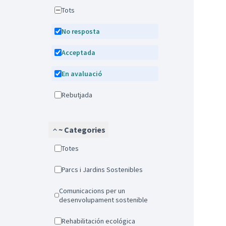
Tots
No resposta
Acceptada
En avaluació
Rebutjada
~ Categories
Totes
Parcs i Jardins Sostenibles
Comunicacions per un
desenvolupament sostenible
Rehabilitación ecológica