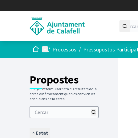
Inici
Menú principal
/
Processos
/
Pressupostos Participa
Saltar
El següen
+
−
Propostes
El següent formulari filtra els resultats de la
cerca dinàmicament quan es canvien les
condicions de la cerca.
Estat