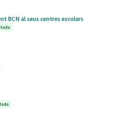
ent BCN al seus centres escolars
ptada
tada