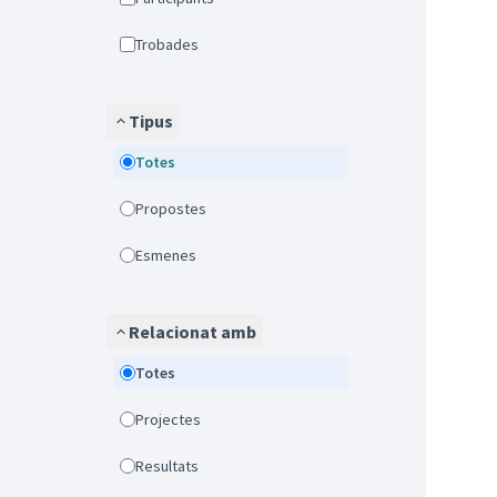
Trobades
Tipus
Totes
Propostes
Esmenes
Relacionat amb
Totes
Projectes
Resultats