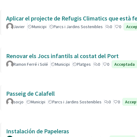
Aplicar el projecte de Refugis Climatics que està f
Javier
Municipi
Parcs i Jardins Sostenibles
0
0
Acce
Renovar els Jocs infantils al costat del Port
Ramon Ferré i Solé
Municipi
Platges
0
0
Acceptada
Passeig de Calafell
socjo
Municipi
Parcs i Jardins Sostenibles
0
0
Accep
Instalación de Papeleras