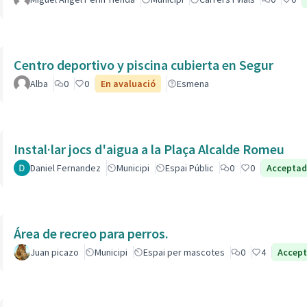
Centro deportivo y piscina cubierta en Segur
Alba
0
0
En avaluació
Esmena
Instal·lar jocs d'aigua a la Plaça Alcalde Romeu
Daniel Fernandez
Municipi
Espai Públic
0
0
Accepta
Área de recreo para perros.
Juan picazo
Municipi
Espai per mascotes
0
4
Accep