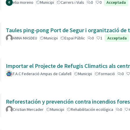
elia moreno
Municipi
Carrers i Vials
0
0
Acceptada
Taules ping-pong Port de Segur i organització de t
ANNA MASDEU
Municipi
Espai Públic
0
1
Acceptada
Importar el Projecte de Refugis Climatics als cent
F.A.C Federació Ampas de Calafell
Municipi
Formació
0
Reforestación y prevención contra incendios fores
Cristian Mercader
Municipi
Rehabilitación ecológica
0