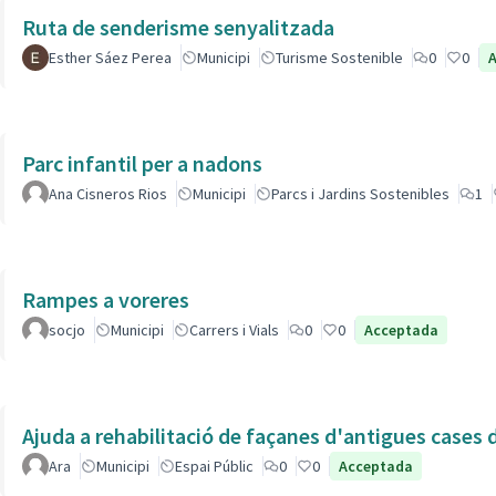
Ruta de senderisme senyalitzada
Esther Sáez Perea
Municipi
Turisme Sostenible
0
0
Parc infantil per a nadons
Ana Cisneros Rios
Municipi
Parcs i Jardins Sostenibles
1
Rampes a voreres
socjo
Municipi
Carrers i Vials
0
0
Acceptada
Ajuda a rehabilitació de façanes d'antigues cases de
Ara
Municipi
Espai Públic
0
0
Acceptada