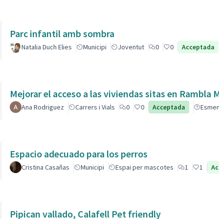
Parc infantil amb sombra
Natalia Duch Elies
Municipi
Joventut
0
0
Acceptada
Mejorar el acceso a las viviendas sitas en Ra
Ana Rodriguez
Carrers i Vials
0
0
Acceptada
Esme
Espacio adecuado para los perros
Cristina Casañas
Municipi
Espai per mascotes
1
1
Ac
Pipican vallado, Calafell Pet friendly