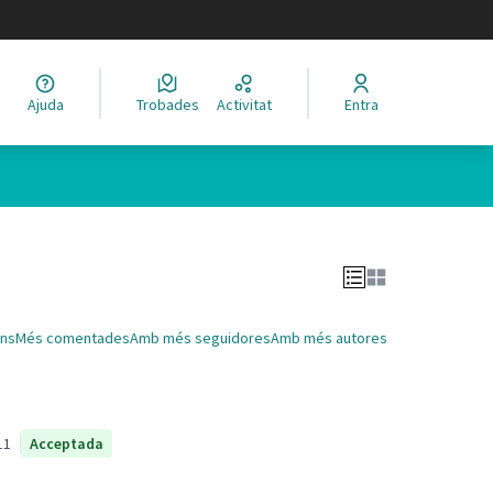
legir el idioma
Ajuda
Trobades
Activitat
Entra
Leaflet
|
©
HERE maps
 com a punts al mapa. L'element es pot fer servir amb un lector 
ns
Més comentades
Amb més seguidores
Amb més autores
11
Acceptada