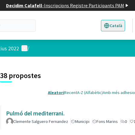
Decidim Calafell
-
Inscripcions Registre Participants PAM
Català
Triar la llengua
E
Menú d'usuari
tius 2022
/
 el mapa
t element és un mapa que presenta els components d'aquesta pàgina
38 propostes
Aleatori
Recent
A-Z (Alfabètic)
Amb més adhesio
Pulmó del mediterrani.
Clemente Salguero Fernandez
Municipi
Fons Marins
0