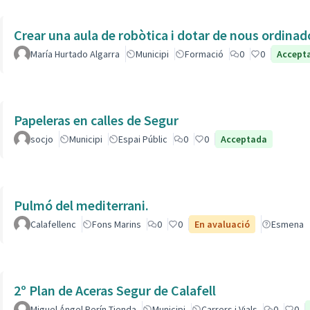
Crear una aula de robòtica i dotar de nous ordinad
María Hurtado Algarra
Municipi
Formació
0
0
Accept
Papeleras en calles de Segur
socjo
Municipi
Espai Públic
0
0
Acceptada
Pulmó del mediterrani.
Calafellenc
Fons Marins
0
0
En avaluació
Esmena
2º Plan de Aceras Segur de Calafell
Miguel Ángel Perín Tienda
Municipi
Carrers i Vials
0
0