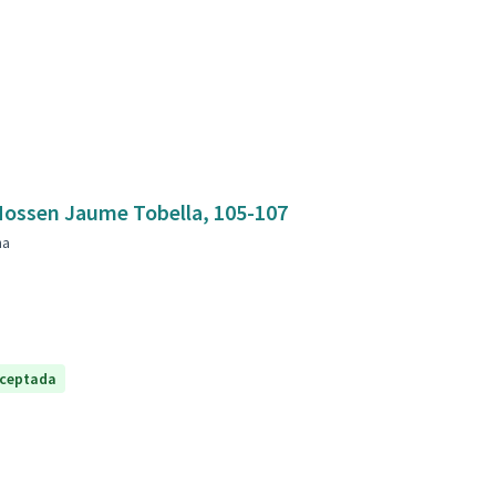
mbla Mossen Jaume Tobella, 105-107
na
ceptada