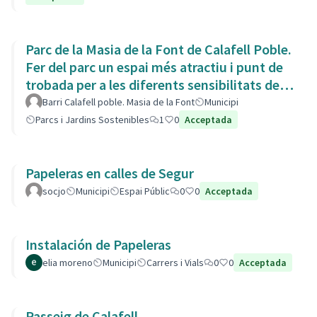
Parc de la Masia de la Font de Calafell Poble.
Fer del parc un espai més atractiu i punt de
trobada per a les diferents sensibilitats del
barri.
Barri Calafell poble. Masia de la Font
Municipi
Parcs i Jardins Sostenibles
1
0
Acceptada
Papeleras en calles de Segur
socjo
Municipi
Espai Públic
0
0
Acceptada
Instalación de Papeleras
elia moreno
Municipi
Carrers i Vials
0
0
Acceptada
Passeig de Calafell