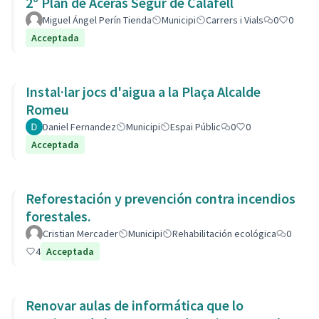
2º Plan de Aceras Segur de Calafell
Miguel Ángel Perín Tienda
Municipi
Carrers i Vials
0
0
Acceptada
Instal·lar jocs d'aigua a la Plaça Alcalde
Romeu
Daniel Fernandez
Municipi
Espai Públic
0
0
Acceptada
Reforestación y prevención contra incendios
forestales.
Cristian Mercader
Municipi
Rehabilitación ecológica
0
4
Acceptada
Renovar aulas de informática que lo