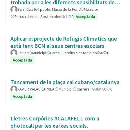
trobada per a les diferents sensibilitats del
barri.
Barri Calafell poble. Masia de la Font
Municipi
Parcs i Jardins Sostenibles
1
0
Acceptada
Aplicar el projecte de Refugis Climatics que
està fent BCN al seus centres escolars
Javier
Municipi
Parcs i Jardins Sostenibles
0
0
Acceptada
Tancament de la plaça cal cubano/catalunya
XAVIER PALAU LAPREA
Municipi
Carrers i Vials
0
0
Acceptada
Lletres Corpòries #CALAFELL com a
photocall per les xarxes socials.