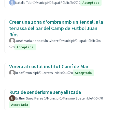
Natalia Tabi
Municipi
Espai Públic
0
2
Acceptada
Crear una zona d'ombra amb un tendall a la
terrassa del bar del Camp de Futbol Juan
Ríos
José María Sebastián Gibert
Municipi
Espai Públic
0
0
Acceptada
Vorera al costat institut Camí de Mar
luisa
Municipi
Carrers i Vials
0
0
Acceptada
Ruta de senderisme senyalitzada
Esther Sáez Perea
Municipi
Turisme Sostenible
0
0
Acceptada