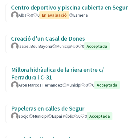
Centro deportivo y piscina cubierta en Segur
Alba
0
0
En avaluació
Esmena
Creació d'un Casal de Dones
Isabel Bou Bayona
Municipi
0
0
Acceptada
Millora hidràulica de la riera entre c/
Ferradura i C-31
Aron Marcos Fernandez
Municipi
0
0
Acceptada
Papeleras en calles de Segur
socjo
Municipi
Espai Públic
0
0
Acceptada