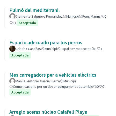
Pulmó del mediterrani.
Clemente Salguero Fernandez
Municipi
Fons Marins
0
11
Acceptada
Espacio adecuado para los perros
Cristina Casañas
Municipi
Espai per mascotes
1
1
Acceptada
Mes carregadors per a vehicles elèctrics
Manuel Antonio García Sierra
Municipi
Comunicacions per un desenvolupament sostenible
0
0
Acceptada
Arreglo aceras núcleo Calafell Playa