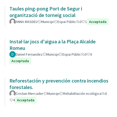
Taules ping-pong Port de Segur i
organització de torneig social
ANNA MASDEU
Municipi
Espai Públic
0
1
Acceptada
Instal·lar jocs d'aigua a la Plaça Alcalde
Romeu
Daniel Fernandez
Municipi
Espai Públic
0
0
Acceptada
Reforestación y prevención contra incendios
forestales.
Cristian Mercader
Municipi
Rehabilitación ecológica
0
4
Acceptada