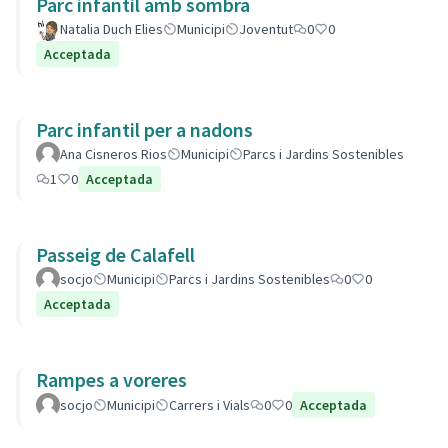
Parc infantil amb sombra
Natalia Duch Elies
Municipi
Joventut
0
0
Acceptada
Parc infantil per a nadons
Ana Cisneros Rios
Municipi
Parcs i Jardins Sostenibles
1
0
Acceptada
Passeig de Calafell
socjo
Municipi
Parcs i Jardins Sostenibles
0
0
Acceptada
Rampes a voreres
socjo
Municipi
Carrers i Vials
0
0
Acceptada