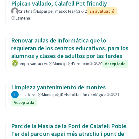
Pipican vallado, Calafell Pet friendly
Cristina
Espai per mascotes
2
2
En avaluació
Esmena
Renovar aulas de informática que lo
requieran de los centros educativos, para los
alumnos y clases de adultos por las tardes
ampa santacreu
Municipi
Formació
0
0
Acceptada
Limpieza yantenimiento de montes
Luis Heras
Municipi
Rehabilitación ecológica
0
1
Acceptada
Parc de la Masia de la Font de Calafell Poble.
Fer del parc un espai més atractiu i punt de