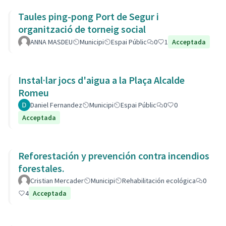
Taules ping-pong Port de Segur i
organització de torneig social
ANNA MASDEU
Municipi
Espai Públic
0
1
Acceptada
Instal·lar jocs d'aigua a la Plaça Alcalde
Romeu
Daniel Fernandez
Municipi
Espai Públic
0
0
Acceptada
Reforestación y prevención contra incendios
forestales.
Cristian Mercader
Municipi
Rehabilitación ecológica
0
4
Acceptada