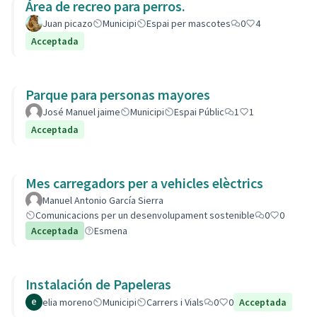
Área de recreo para perros.
Juan picazo
Municipi
Espai per mascotes
0
4
Acceptada
Parque para personas mayores
José Manuel jaime
Municipi
Espai Públic
1
1
Acceptada
Mes carregadors per a vehicles elèctrics
Manuel Antonio García Sierra
Comunicacions per un desenvolupament sostenible
0
0
Acceptada
Esmena
Instalación de Papeleras
elia moreno
Municipi
Carrers i Vials
0
0
Acceptada