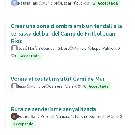
Natalia Tabi
Municipi
Espai Públic
0
2
Acceptada
Crear una zona d'ombra amb un tendall a la
terrassa del bar del Camp de Futbol Juan
Ríos
José María Sebastián Gibert
Municipi
Espai Públic
0
0
Acceptada
Vorera al costat institut Camí de Mar
luisa
Municipi
Carrers i Vials
0
0
Acceptada
Ruta de senderisme senyalitzada
Esther Sáez Perea
Municipi
Turisme Sostenible
0
0
Acceptada