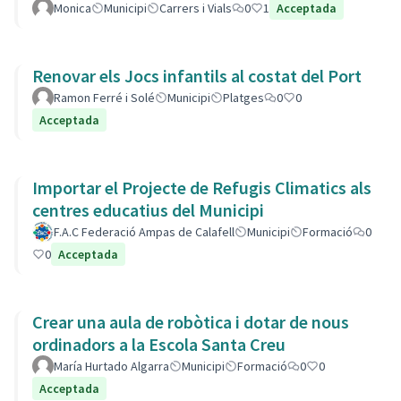
Monica
Municipi
Carrers i Vials
0
1
Acceptada
Renovar els Jocs infantils al costat del Port
Ramon Ferré i Solé
Municipi
Platges
0
0
Acceptada
Importar el Projecte de Refugis Climatics als
centres educatius del Municipi
F.A.C Federació Ampas de Calafell
Municipi
Formació
0
0
Acceptada
Crear una aula de robòtica i dotar de nous
ordinadors a la Escola Santa Creu
María Hurtado Algarra
Municipi
Formació
0
0
Acceptada