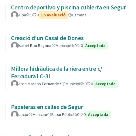
Centro deportivo y piscina cubierta en Segur
Alba
0
0
En avaluació
Esmena
Creació d'un Casal de Dones
Isabel Bou Bayona
Municipi
0
0
Acceptada
Millora hidràulica de la riera entre c/
Ferradura i C-31
Aron Marcos Fernandez
Municipi
0
0
Acceptada
Papeleras en calles de Segur
socjo
Municipi
Espai Públic
0
0
Acceptada