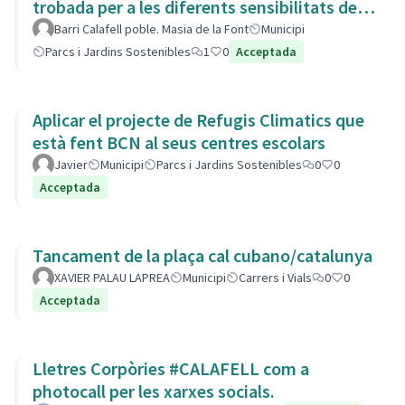
trobada per a les diferents sensibilitats del
barri.
Barri Calafell poble. Masia de la Font
Municipi
Parcs i Jardins Sostenibles
1
0
Acceptada
Aplicar el projecte de Refugis Climatics que
està fent BCN al seus centres escolars
Javier
Municipi
Parcs i Jardins Sostenibles
0
0
Acceptada
Tancament de la plaça cal cubano/catalunya
XAVIER PALAU LAPREA
Municipi
Carrers i Vials
0
0
Acceptada
Lletres Corpòries #CALAFELL com a
photocall per les xarxes socials.