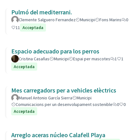
Pulmó del mediterrani.
Clemente Salguero Fernandez
Municipi
Fons Marins
0
11
Acceptada
Espacio adecuado para los perros
Cristina Casañas
Municipi
Espai per mascotes
1
1
Acceptada
Mes carregadors per a vehicles elèctrics
Manuel Antonio García Sierra
Municipi
Comunicacions per un desenvolupament sostenible
0
0
Acceptada
Arreglo aceras núcleo Calafell Playa