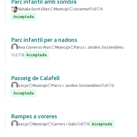
Parc infantil amb sombra
Natalia Duch Elies
Municipi
Joventut
0
0
Acceptada
Parc infantil per a nadons
Ana Cisneros Rios
Municipi
Parcs i Jardins Sostenibles
1
0
Acceptada
Passeig de Calafell
socjo
Municipi
Parcs i Jardins Sostenibles
0
0
Acceptada
Rampes a voreres
socjo
Municipi
Carrers i Vials
0
0
Acceptada