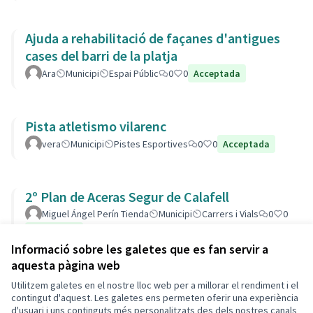
Ajuda a rehabilitació de façanes d'antigues
cases del barri de la platja
Ara
Municipi
Espai Públic
0
0
Acceptada
Pista atletismo vilarenc
vera
Municipi
Pistes Esportives
0
0
Acceptada
2º Plan de Aceras Segur de Calafell
Miguel Ángel Perín Tienda
Municipi
Carrers i Vials
0
0
Acceptada
Informació sobre les galetes que es fan servir a
aquesta pàgina web
Utilitzem galetes en el nostre lloc web per a millorar el rendiment i el
Termes i condicions d'ús
contingut d'aquest. Les galetes ens permeten oferir una experiència
Configuració de les galetes
d'usuari i uns continguts més personalitzats des dels nostres canals
Decidim Calafell a X
Decidim Calafell a Facebook
Decidim Calafell a YouTube
Decidim Calafell a GitHub