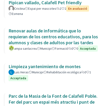
Pipican vallado, Calafell Pet friendly
Cristina
Espai per mascotes
2
2
En avaluació
Esmena
Renovar aulas de informática que lo
requieran de los centros educativos, para los
alumnos y clases de adultos por las tardes
ampa santacreu
Municipi
Formació
0
0
Acceptada
Limpieza yantenimiento de montes
Luis Heras
Municipi
Rehabilitación ecológica
0
1
Acceptada
Parc de la Masia de la Font de Calafell Poble.
Fer del parc un espai més atractiu i punt de