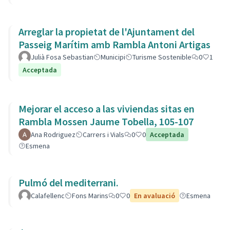
Arreglar la propietat de l'Ajuntament del
Passeig Marítim amb Rambla Antoni Artigas
Julià Fosa Sebastian
Municipi
Turisme Sostenible
0
1
Acceptada
Mejorar el acceso a las viviendas sitas en
Rambla Mossen Jaume Tobella, 105-107
Ana Rodriguez
Carrers i Vials
0
0
Acceptada
Esmena
Pulmó del mediterrani.
Calafellenc
Fons Marins
0
0
En avaluació
Esmena