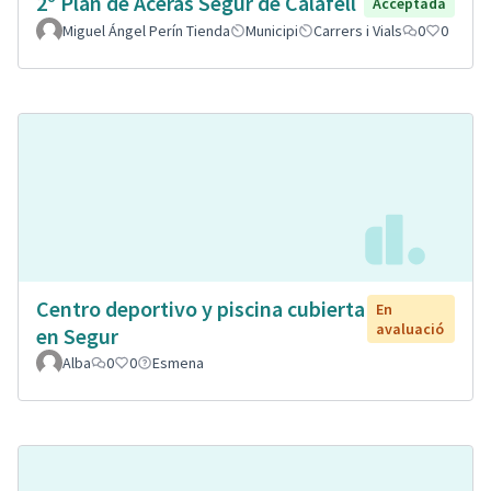
2º Plan de Aceras Segur de Calafell
Acceptada
Miguel Ángel Perín Tienda
Municipi
Carrers i Vials
0
0
Centro deportivo y piscina cubierta
En
avaluació
en Segur
Alba
0
0
Esmena