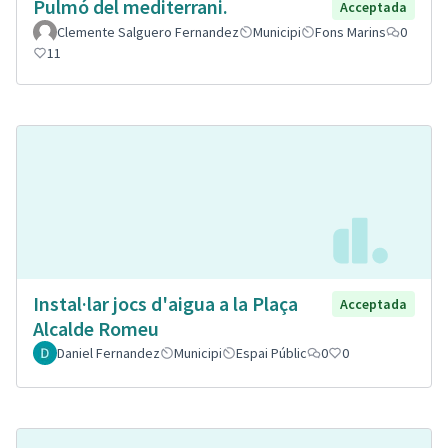
Pulmó del mediterrani.
Acceptada
Clemente Salguero Fernandez
Municipi
Fons Marins
0
11
Instal·lar jocs d'aigua a la Plaça
Acceptada
Alcalde Romeu
Daniel Fernandez
Municipi
Espai Públic
0
0