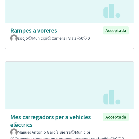
Rampes a voreres
Acceptada
socjo
Municipi
Carrers i Vials
0
0
Mes carregadors per a vehicles
Acceptada
elèctrics
Manuel Antonio García Sierra
Municipi
Comunicacions per un desenvolupament sostenible
0
0