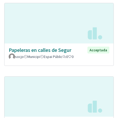
Papeleras en calles de Segur
Acceptada
socjo
Municipi
Espai Públic
0
0