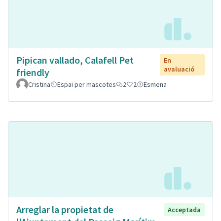
Pipican vallado, Calafell Pet
En
avaluació
friendly
Cristina
Espai per mascotes
2
2
Esmena
Arreglar la propietat de
Acceptada