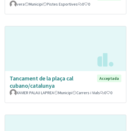
vera
Municipi
Pistes Esportives
0
0
Tancament de la plaça cal
Acceptada
cubano/catalunya
XAVIER PALAU LAPREA
Municipi
Carrers i Vials
0
0