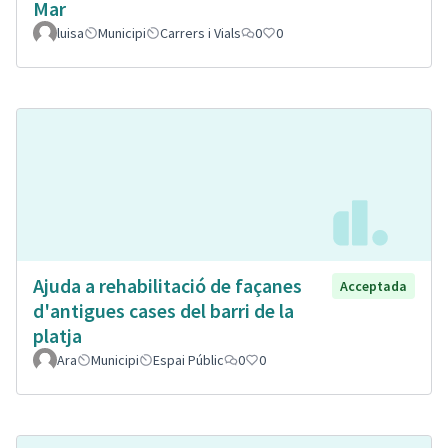
Mar
luisa
Municipi
Carrers i Vials
0
0
Ajuda a rehabilitació de façanes
Acceptada
d'antigues cases del barri de la
platja
Ara
Municipi
Espai Públic
0
0