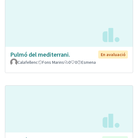
Pulmó del mediterrani.
En avaluació
Calafellenc
Fons Marins
0
0
Esmena