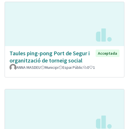
Taules ping-pong Port de Segur i
Acceptada
organització de torneig social
ANNA MASDEU
Municipi
Espai Públic
0
1