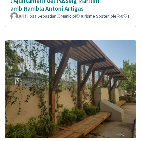
l'Ajuntament del Passeig Marítim
amb Rambla Antoni Artigas
Julià Fosa Sebastian
Municipi
Turisme Sostenible
0
1