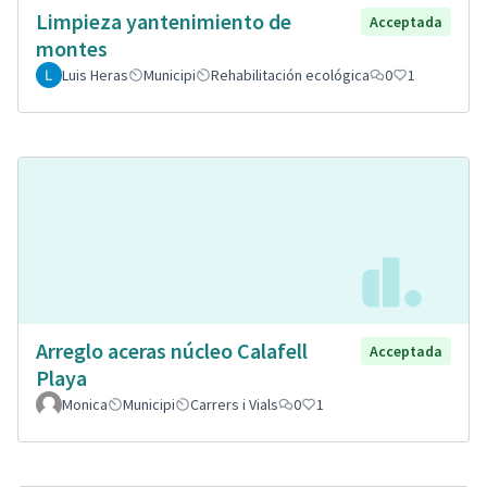
Limpieza yantenimiento de
Acceptada
montes
Luis Heras
Municipi
Rehabilitación ecológica
0
1
Arreglo aceras núcleo Calafell
Acceptada
Playa
Monica
Municipi
Carrers i Vials
0
1