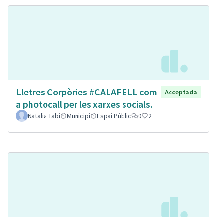
Lletres Corpòries #CALAFELL com
Acceptada
a photocall per les xarxes socials.
Natalia Tabi
Municipi
Espai Públic
0
2