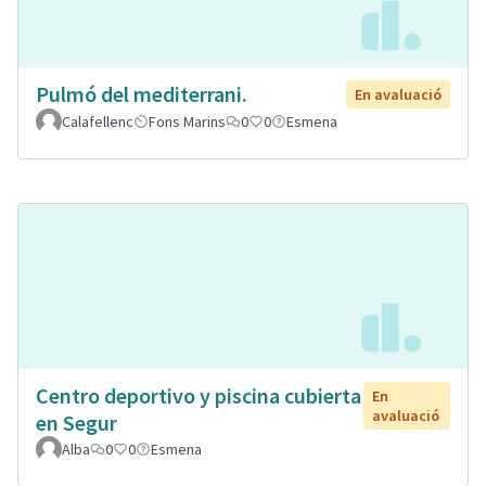
Pulmó del mediterrani.
En avaluació
Calafellenc
Fons Marins
0
0
Esmena
Centro deportivo y piscina cubierta
En
avaluació
en Segur
Alba
0
0
Esmena