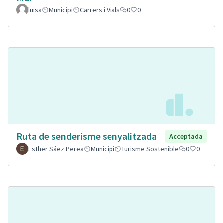
luisa
Municipi
Carrers i Vials
0
0
Ruta de senderisme senyalitzada
Acceptada
Esther Sáez Perea
Municipi
Turisme Sostenible
0
0