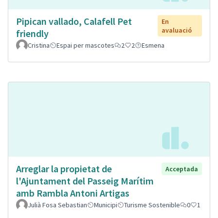
Pipican vallado, Calafell Pet
En
avaluació
friendly
Cristina
Espai per mascotes
2
2
Esmena
Arreglar la propietat de
Acceptada
l'Ajuntament del Passeig Marítim
amb Rambla Antoni Artigas
Julià Fosa Sebastian
Municipi
Turisme Sostenible
0
1