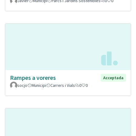
Javier
Municipi
Parcs i Jardins Sostenibles
0
0
Rampes a voreres
Acceptada
socjo
Municipi
Carrers i Vials
0
0