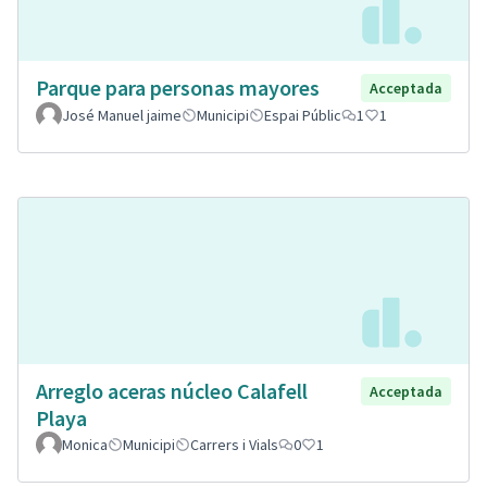
Parque para personas mayores
Acceptada
José Manuel jaime
Municipi
Espai Públic
1
1
Arreglo aceras núcleo Calafell
Acceptada
Playa
Monica
Municipi
Carrers i Vials
0
1