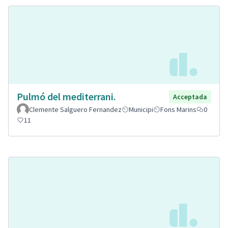
Pulmó del mediterrani.
Acceptada
Clemente Salguero Fernandez
Municipi
Fons Marins
0
11