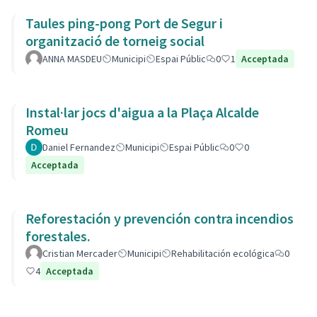
Taules ping-pong Port de Segur i
organització de torneig social
ANNA MASDEU
Municipi
Espai Públic
0
1
Acceptada
Instal·lar jocs d'aigua a la Plaça Alcalde
Romeu
Daniel Fernandez
Municipi
Espai Públic
0
0
Acceptada
Reforestación y prevención contra incendios
forestales.
Cristian Mercader
Municipi
Rehabilitación ecológica
0
4
Acceptada