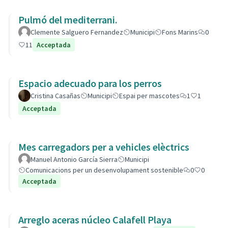
Pulmó del mediterrani.
Clemente Salguero Fernandez
Municipi
Fons Marins
0
11
Acceptada
Espacio adecuado para los perros
Cristina Casañas
Municipi
Espai per mascotes
1
1
Acceptada
Mes carregadors per a vehicles elèctrics
Manuel Antonio García Sierra
Municipi
Comunicacions per un desenvolupament sostenible
0
0
Acceptada
Arreglo aceras núcleo Calafell Playa