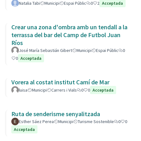
Natalia Tabi
Municipi
Espai Públic
0
2
Acceptada
Crear una zona d'ombra amb un tendall a la
terrassa del bar del Camp de Futbol Juan
Ríos
José María Sebastián Gibert
Municipi
Espai Públic
0
0
Acceptada
Vorera al costat institut Camí de Mar
luisa
Municipi
Carrers i Vials
0
0
Acceptada
Ruta de senderisme senyalitzada
Esther Sáez Perea
Municipi
Turisme Sostenible
0
0
Acceptada