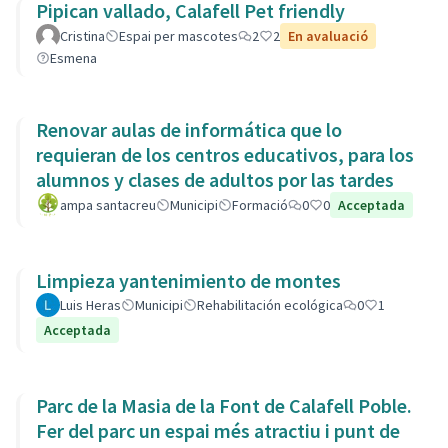
Pipican vallado, Calafell Pet friendly
Cristina
Espai per mascotes
2
2
En avaluació
Esmena
Renovar aulas de informática que lo
requieran de los centros educativos, para los
alumnos y clases de adultos por las tardes
ampa santacreu
Municipi
Formació
0
0
Acceptada
Limpieza yantenimiento de montes
Luis Heras
Municipi
Rehabilitación ecológica
0
1
Acceptada
Parc de la Masia de la Font de Calafell Poble.
Fer del parc un espai més atractiu i punt de