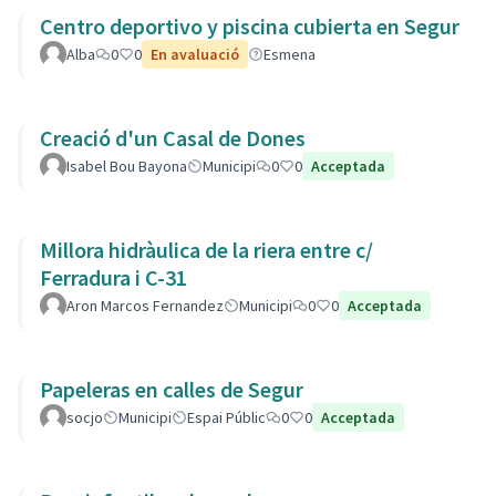
Centro deportivo y piscina cubierta en Segur
Alba
0
0
En avaluació
Esmena
Creació d'un Casal de Dones
Isabel Bou Bayona
Municipi
0
0
Acceptada
Millora hidràulica de la riera entre c/
Ferradura i C-31
Aron Marcos Fernandez
Municipi
0
0
Acceptada
Papeleras en calles de Segur
socjo
Municipi
Espai Públic
0
0
Acceptada