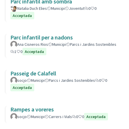
Parc infantil amb sombra
Natalia Duch Elies
Municipi
Joventut
0
0
Acceptada
Parc infantil per a nadons
Ana Cisneros Rios
Municipi
Parcs i Jardins Sostenibles
1
0
Acceptada
Passeig de Calafell
socjo
Municipi
Parcs i Jardins Sostenibles
0
0
Acceptada
Rampes a voreres
socjo
Municipi
Carrers i Vials
0
0
Acceptada