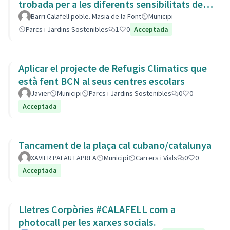
trobada per a les diferents sensibilitats del
barri.
Barri Calafell poble. Masia de la Font
Municipi
Parcs i Jardins Sostenibles
1
0
Acceptada
Aplicar el projecte de Refugis Climatics que
està fent BCN al seus centres escolars
Javier
Municipi
Parcs i Jardins Sostenibles
0
0
Acceptada
Tancament de la plaça cal cubano/catalunya
XAVIER PALAU LAPREA
Municipi
Carrers i Vials
0
0
Acceptada
Lletres Corpòries #CALAFELL com a
photocall per les xarxes socials.