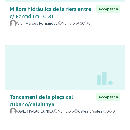
Millora hidràulica de la riera entre
Acceptada
c/ Ferradura i C-31
Aron Marcos Fernandez
Municipio
0
0
Tancament de la plaça cal
Acceptada
cubano/catalunya
XAVIER PALAU LAPREA
Municipio
Calles y Viales
0
0