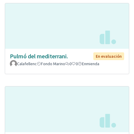
Pulmó del mediterrani.
En evaluación
Calafellenc
Fondo Marino
0
0
Enmienda