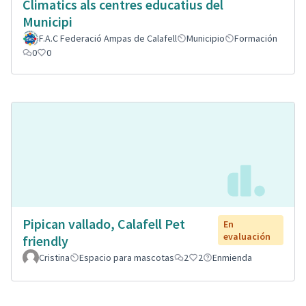
Climatics als centres educatius del
Municipi
F.A.C Federació Ampas de Calafell
Municipio
Formación
0
0
Pipican vallado, Calafell Pet
En
evaluación
friendly
Cristina
Espacio para mascotas
2
2
Enmienda