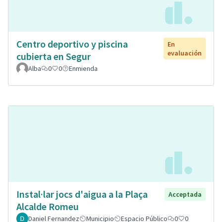
Centro deportivo y piscina
En
evaluación
cubierta en Segur
Alba
0
0
Enmienda
Instal·lar jocs d'aigua a la Plaça
Acceptada
Alcalde Romeu
Daniel Fernandez
Municipio
Espacio Público
0
0