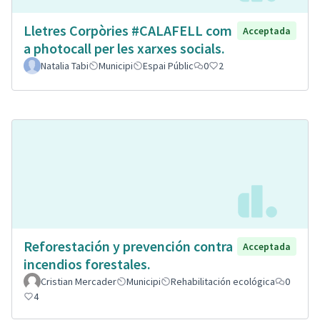
Lletres Corpòries #CALAFELL com
Acceptada
a photocall per les xarxes socials.
Natalia Tabi
Municipi
Espai Públic
0
2
Reforestación y prevención contra
Acceptada
incendios forestales.
Cristian Mercader
Municipi
Rehabilitación ecológica
0
4