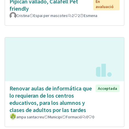
Pipican vallado, Calafell Pet
En
avaluació
friendly
Cristina
Espai per mascotes
2
2
Esmena
Renovar aulas de informática que
Acceptada
lo requieran de los centros
educativos, para los alumnos y
clases de adultos por las tardes
ampa santacreu
Municipi
Formació
0
0