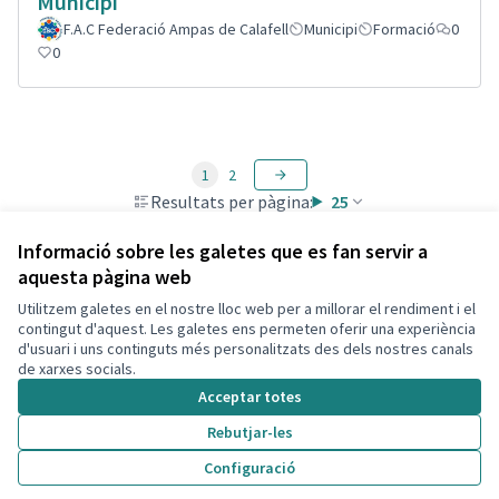
Municipi
F.A.C Federació Ampas de Calafell
Municipi
Formació
0
0
1
2
Resultats per pàgina:
25
Informació sobre les galetes que es fan servir a
aquesta pàgina web
Utilitzem galetes en el nostre lloc web per a millorar el rendiment i el
Termes i condicions d'ús
contingut d'aquest. Les galetes ens permeten oferir una experiència
Configuració de les galetes
d'usuari i uns continguts més personalitzats des dels nostres canals
Decidim Calafell a X
Decidim Calafell a Facebook
Decidim Calafell a YouTube
Decidim Calafell a GitHub
de xarxes socials.
(Enllaç extern)
(Enllaç extern)
(Enllaç extern)
(Enllaç extern)
Acceptar totes
Rebutjar-les
Amb llicènc
(Enllaç exte
Configuració
(Enllaç extern)
Web creada amb
programari lliure
.
(Enllaç extern)