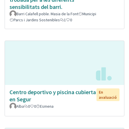
sensibilitats del barri.
Barri Calafell poble. Masia de la Font
Municipi
Parcs i Jardins Sostenibles
1
0
Centro deportivo y piscina cubierta
En
avaluació
en Segur
Alba
0
0
Esmena