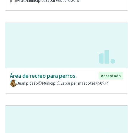
Ara
Municipi
Espai Públic
0
0
Área de recreo para perros.
Acceptada
Juan picazo
Municipi
Espai per mascotes
0
4