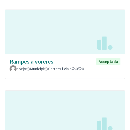
Rampes a voreres
Acceptada
socjo
Municipi
Carrers i Vials
0
0