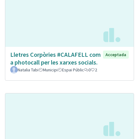
Lletres Corpòries #CALAFELL com
Acceptada
a photocall per les xarxes socials.
Natalia Tabi
Municipi
Espai Públic
0
2