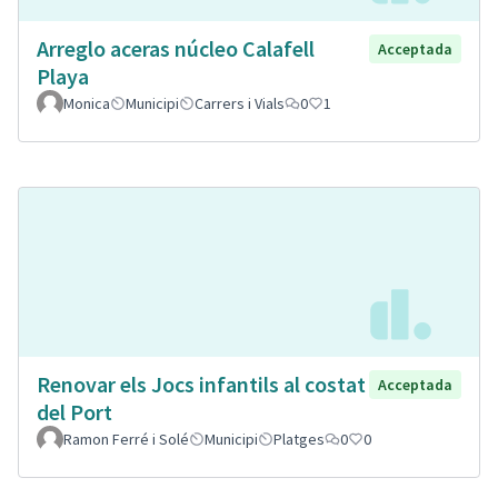
Arreglo aceras núcleo Calafell
Acceptada
Playa
Monica
Municipi
Carrers i Vials
0
1
Renovar els Jocs infantils al costat
Acceptada
del Port
Ramon Ferré i Solé
Municipi
Platges
0
0