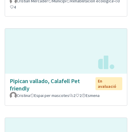
Cristian Mercader
Municipi
Rehabilitación ecológica
0
4
Pipican vallado, Calafell Pet
En
avaluació
friendly
Cristina
Espai per mascotes
2
2
Esmena