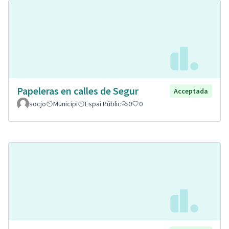
Papeleras en calles de Segur
Acceptada
socjo
Municipi
Espai Públic
0
0