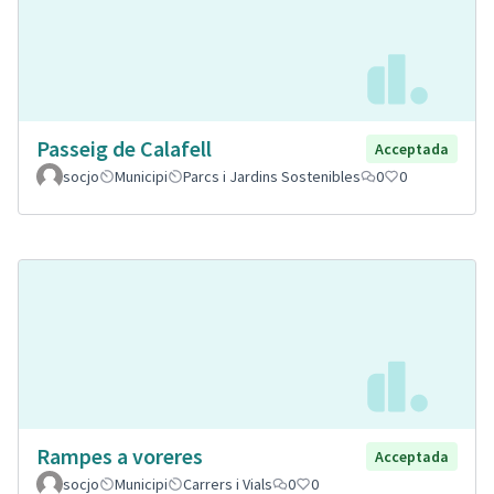
Passeig de Calafell
Acceptada
socjo
Municipi
Parcs i Jardins Sostenibles
0
0
Rampes a voreres
Acceptada
socjo
Municipi
Carrers i Vials
0
0