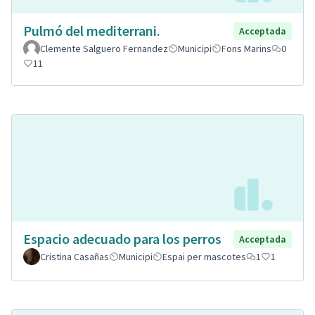
Pulmó del mediterrani.
Acceptada
Clemente Salguero Fernandez
Municipi
Fons Marins
0
11
Espacio adecuado para los perros
Acceptada
Cristina Casañas
Municipi
Espai per mascotes
1
1