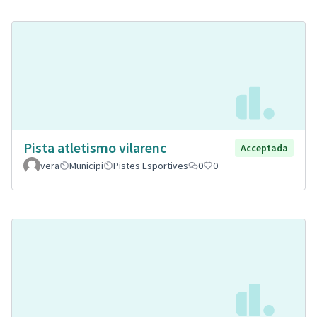
Pista atletismo vilarenc
Acceptada
vera
Municipi
Pistes Esportives
0
0