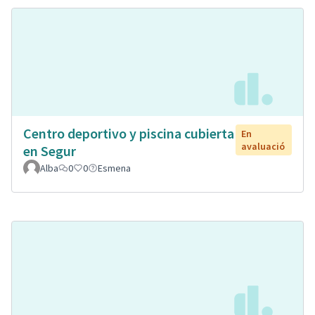
Centro deportivo y piscina cubierta
En
avaluació
en Segur
Alba
0
0
Esmena