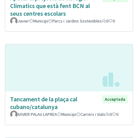
Climatics que està fent BCN al
seus centres escolars
Javier
Municipi
Parcs i Jardins Sostenibles
0
0
Tancament de la plaça cal
Acceptada
cubano/catalunya
XAVIER PALAU LAPREA
Municipi
Carrers i Vials
0
0