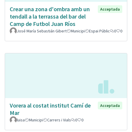
Crear una zona d'ombra amb un
Acceptada
tendall a la terrassa del bar del
Camp de Futbol Juan Ríos
José María Sebastián Gibert
Municipi
Espai Públic
0
0
Vorera al costat institut Camí de
Acceptada
Mar
luisa
Municipi
Carrers i Vials
0
0