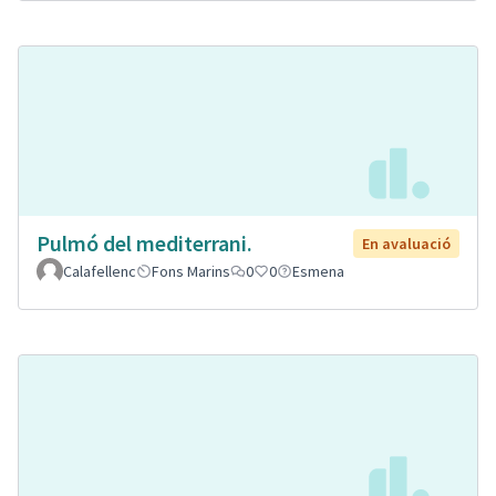
Pulmó del mediterrani.
En avaluació
Calafellenc
Fons Marins
0
0
Esmena