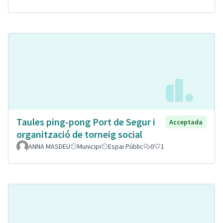
Taules ping-pong Port de Segur i
Acceptada
organització de torneig social
ANNA MASDEU
Municipi
Espai Públic
0
1