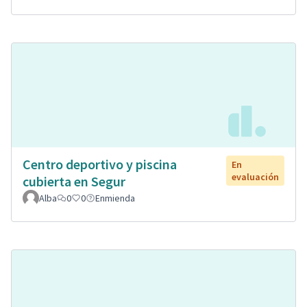
Centro deportivo y piscina
En
evaluación
cubierta en Segur
Alba
0
0
Enmienda