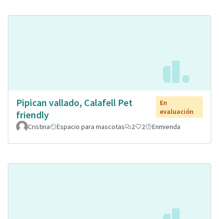
Pipican vallado, Calafell Pet
En
evaluación
friendly
Cristina
Espacio para mascotas
2
2
Enmienda