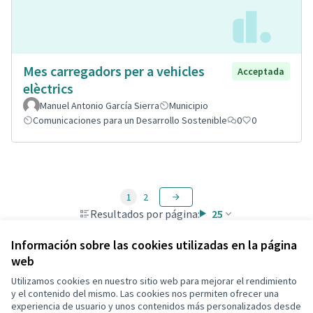
Mes carregadors per a vehicles
Acceptada
elèctrics
Manuel Antonio García Sierra
Municipio
Comunicaciones para un Desarrollo Sostenible
0
0
1
2
Resultados por página:
25
Información sobre las cookies utilizadas en la página
web
Utilizamos cookies en nuestro sitio web para mejorar el rendimiento
Términos y condiciones de uso
y el contenido del mismo. Las cookies nos permiten ofrecer una
Configuración de cookies
experiencia de usuario y unos contenidos más personalizados desde
Decidim Calafell en X
Decidim Calafell en Facebook
Decidim Calafell en YouTube
Decidim Calafell en GitHub