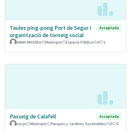
Taules ping-pong Port de Segur i
Acceptada
organització de torneig social
ANNA MASDEU
Municipio
Espacio Público
0
1
Passeig de Calafell
Acceptada
socjo
Municipio
Parques y Jardines Sostenibles
0
0