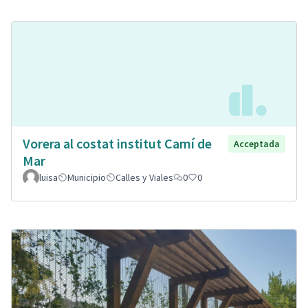
Vorera al costat institut Camí de
Acceptada
Mar
luisa
Municipio
Calles y Viales
0
0