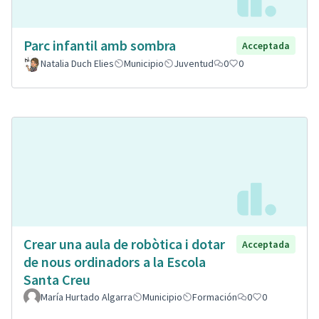
Parc infantil amb sombra
Acceptada
Natalia Duch Elies
Municipio
Juventud
0
0
Crear una aula de robòtica i dotar
Acceptada
de nous ordinadors a la Escola
Santa Creu
María Hurtado Algarra
Municipio
Formación
0
0