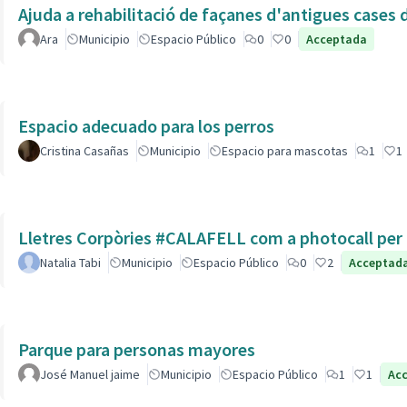
Ajuda a rehabilitació de façanes d'antigues cases de
Ara
Municipio
Espacio Público
0
0
Acceptada
Espacio adecuado para los perros
Cristina Casañas
Municipio
Espacio para mascotas
1
1
Lletres Corpòries #CALAFELL com a photocall per l
Natalia Tabi
Municipio
Espacio Público
0
2
Acceptad
Parque para personas mayores
José Manuel jaime
Municipio
Espacio Público
1
1
Ac