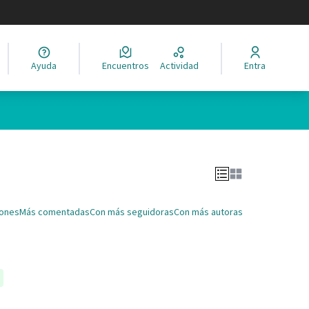
legir el idioma
Ayuda
Encuentros
Actividad
Entra
Leaflet
|
©
HERE maps
ina como puntos en el mapa. El elemento se puede utilizar con un 
iones
Más comentadas
Con más seguidoras
Con más autoras