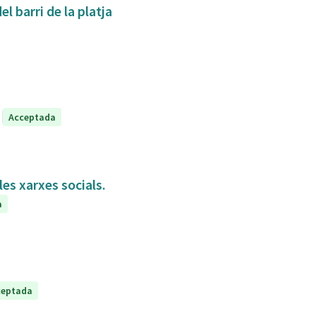
l barri de la platja
Acceptada
es xarxes socials.
a
ceptada