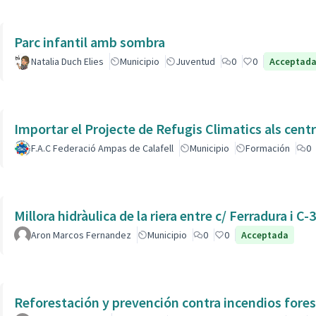
Parc infantil amb sombra
Natalia Duch Elies
Municipio
Juventud
0
0
Acceptad
Importar el Projecte de Refugis Climatics als cent
F.A.C Federació Ampas de Calafell
Municipio
Formación
0
Millora hidràulica de la riera entre c/ Ferradura i C-
Aron Marcos Fernandez
Municipio
0
0
Acceptada
Reforestación y prevención contra incendios fores