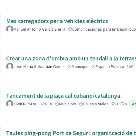
Mes carregadors per a vehicles elèctrics
Manuel Antonio García Sierra
Comunicaciones para un Desarrollo
Crear una zona d'ombra amb un tendall a la terras
José María Sebastián Gibert
Municipio
Espacio Público
0
Tancament de la plaça cal cubano/catalunya
XAVIER PALAU LAPREA
Municipio
Calles y Viales
0
0
A
Taules ping-pong Port de Segur i organització de t