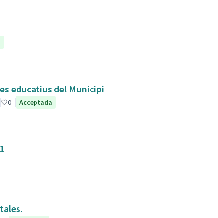
a
res educatius del Municipi
0
Acceptada
31
tales.