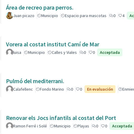
Área de recreo para perros.
Juan picazo
Municipio
Espacio para mascotas
0
4
Ac
Vorera al costat institut Camí de Mar
luisa
Municipio
Calles y Viales
0
0
Acceptada
Pulmó del mediterrani.
Calafellenc
Fondo Marino
0
0
En evaluación
Enmie
Renovar els Jocs infantils al costat del Port
Ramon Ferré i Solé
Municipio
Playas
0
0
Acceptada