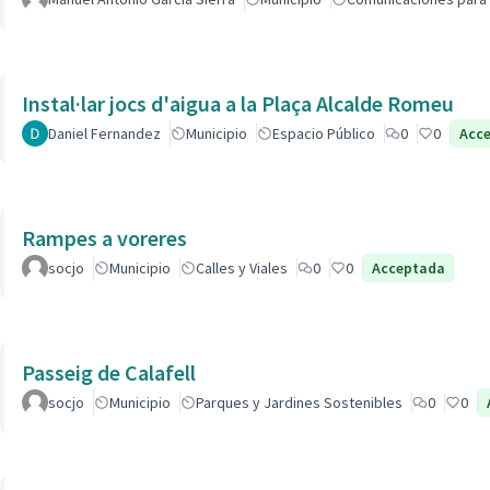
Instal·lar jocs d'aigua a la Plaça Alcalde Romeu
Daniel Fernandez
Municipio
Espacio Público
0
0
Acc
Rampes a voreres
socjo
Municipio
Calles y Viales
0
0
Acceptada
Passeig de Calafell
socjo
Municipio
Parques y Jardines Sostenibles
0
0