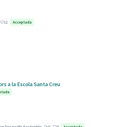
11
Acceptada
ors a la Escola Santa Creu
ptada
un Desarrollo Sostenible
0
0
Acceptada