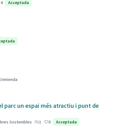
4
Acceptada
ceptada
Enmienda
el parc un espai més atractiu i punt de
dines Sostenibles
1
0
Acceptada