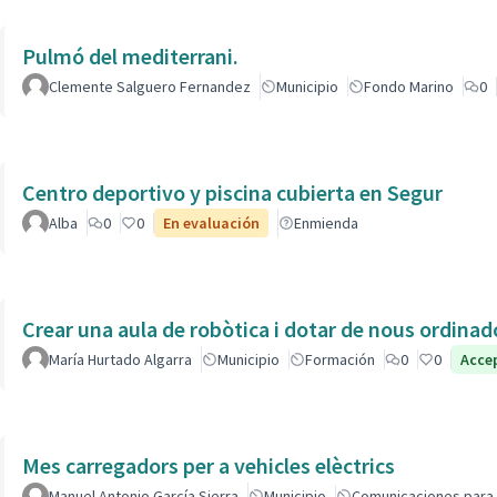
Pulmó del mediterrani.
Clemente Salguero Fernandez
Municipio
Fondo Marino
0
Centro deportivo y piscina cubierta en Segur
Alba
0
0
En evaluación
Enmienda
Crear una aula de robòtica i dotar de nous ordinad
María Hurtado Algarra
Municipio
Formación
0
0
Acce
Mes carregadors per a vehicles elèctrics
Manuel Antonio García Sierra
Municipio
Comunicaciones para 