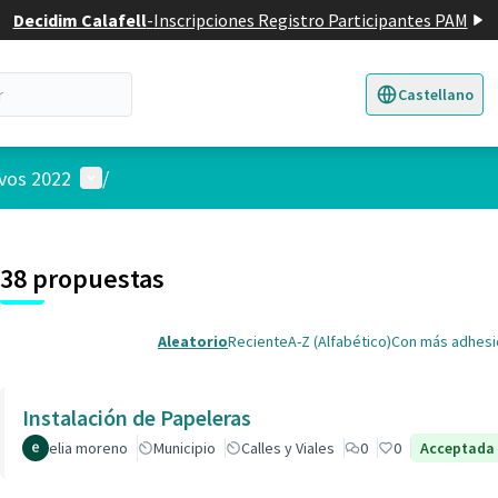
Decidim Calafell
-
Inscripciones Registro Participantes PAM
Castellano
Triar la llengua
E
Menú de usuario
ivos 2022
/
 el mapa
nte elemento es un mapa que presenta los componentes de esta pág
38 propuestas
Aleatorio
Reciente
A-Z (Alfabético)
Con más adhes
Instalación de Papeleras
elia moreno
Municipio
Calles y Viales
0
0
Acceptada