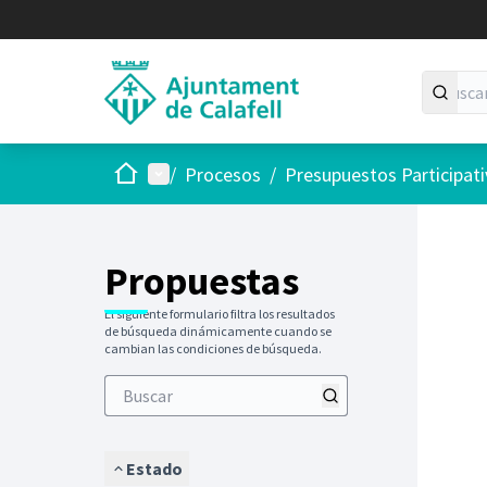
Inicio
Menú principal
/
Procesos
/
Presupuestos Participat
Saltar
El siguie
+
−
Propuestas
El siguiente formulario filtra los resultados
de búsqueda dinámicamente cuando se
cambian las condiciones de búsqueda.
Estado