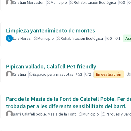
Cristian Mercader
Municipio
Rehabilitación Ecológica
0
Limpieza yantenimiento de montes
Luis Heras
Municipio
Rehabilitación Ecológica
0
1
Ac
Pipican vallado, Calafell Pet friendly
Cristina
Espacio para mascotas
2
2
En evaluación
Parc de la Masia de la Font de Calafell Poble. Fer d
trobada per a les diferents sensibilitats del barri.
Barri Calafell poble. Masia de la Font
Municipio
Parques y Jar