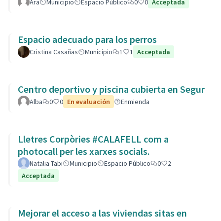
Ara
Municipio
Espacio Público
0
0
Acceptada
Espacio adecuado para los perros
Cristina Casañas
Municipio
1
1
Acceptada
Centro deportivo y piscina cubierta en Segur
Alba
0
0
En evaluación
Enmienda
Lletres Corpòries #CALAFELL com a
photocall per les xarxes socials.
Natalia Tabi
Municipio
Espacio Público
0
2
Acceptada
Mejorar el acceso a las viviendas sitas en