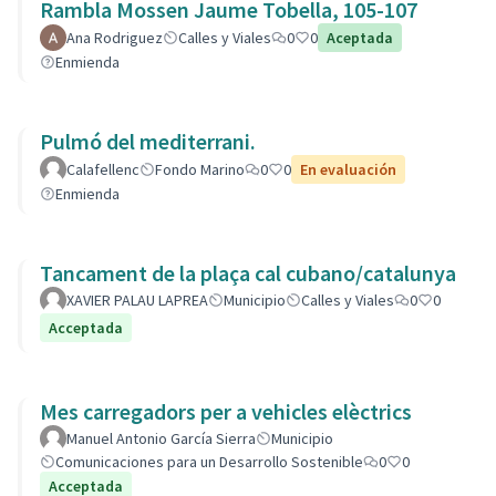
Rambla Mossen Jaume Tobella, 105-107
Ana Rodriguez
Calles y Viales
0
0
Aceptada
Enmienda
Pulmó del mediterrani.
Calafellenc
Fondo Marino
0
0
En evaluación
Enmienda
Tancament de la plaça cal cubano/catalunya
XAVIER PALAU LAPREA
Municipio
Calles y Viales
0
0
Acceptada
Mes carregadors per a vehicles elèctrics
Manuel Antonio García Sierra
Municipio
Comunicaciones para un Desarrollo Sostenible
0
0
Acceptada