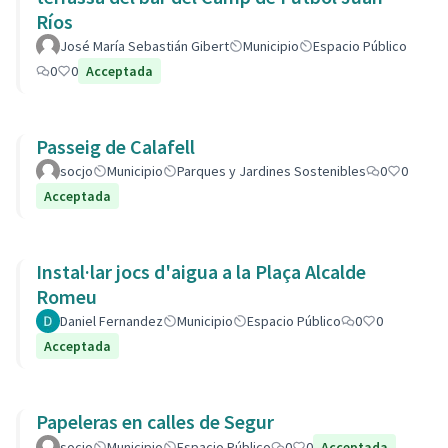
Ríos
José María Sebastián Gibert
Municipio
Espacio Público
0
0
Acceptada
Passeig de Calafell
socjo
Municipio
Parques y Jardines Sostenibles
0
0
Acceptada
Instal·lar jocs d'aigua a la Plaça Alcalde
Romeu
Daniel Fernandez
Municipio
Espacio Público
0
0
Acceptada
Papeleras en calles de Segur
socjo
Municipio
Espacio Público
0
0
Acceptada