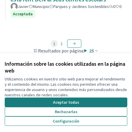
Javier
Municipio
Parques y Jardines Sostenibles
0
0
Acceptada
1
2
Resultados por página:
25
Información sobre las cookies utilizadas en la página
web
Utilizamos cookies en nuestro sitio web para mejorar el rendimiento
Términos y condiciones de uso
y el contenido del mismo. Las cookies nos permiten ofrecer una
Configuración de cookies
experiencia de usuario y unos contenidos más personalizados desde
Decidim Calafell en X
Decidim Calafell en Facebook
Decidim Calafell en YouTube
Decidim Calafell en GitHub
nuestros canales de redes sociales.
(Enlace externo)
(Enlace externo)
(Enlace externo)
(Enlace externo)
Aceptar todas
Rechazarlas
Con licenci
(Enlace exte
Configuración
(Enlace externo)
Web creada con
software libre
.
(Enlace externo)