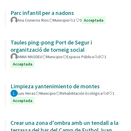
Parc infantil per a nadons
Ana Cisneros Rios
Municipio
1
0
Acceptada
Taules ping-pong Port de Segur i
organització de torneig social
ANNA MASDEU
Municipio
Espacio Público
0
1
Acceptada
Limpieza yantenimiento de montes
Luis Heras
Municipio
Rehabilitación Ecológica
0
1
Acceptada
Crear una zona d'ombra amb un tendall a la
terrassa del bar del Camp de Futbol Juan