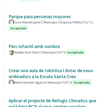
Parque para personas mayores
José Manuel jaime
Municipio
Espacio Público
1
1
Acceptada
Parc infantil amb sombra
Natalia Duch Elies
Municipio
0
0
Acceptada
Crear una aula de robòtica i dotar de nous
ordinadors a la Escola Santa Creu
María Hurtado Algarra
Municipio
0
0
Acceptada
Aplicar el projecte de Refugis Climatics que
està fent BCN al seus centres escolars