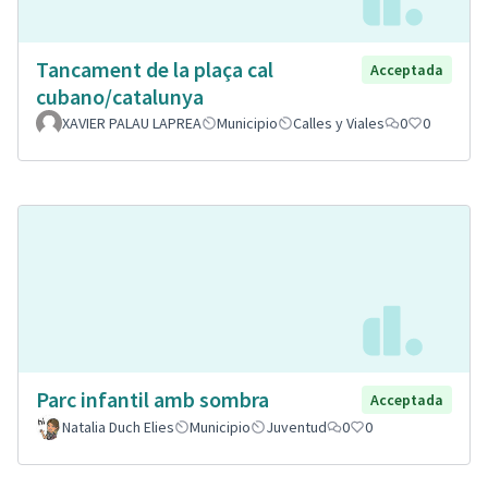
Tancament de la plaça cal
Acceptada
cubano/catalunya
XAVIER PALAU LAPREA
Municipio
Calles y Viales
0
0
Parc infantil amb sombra
Acceptada
Natalia Duch Elies
Municipio
Juventud
0
0