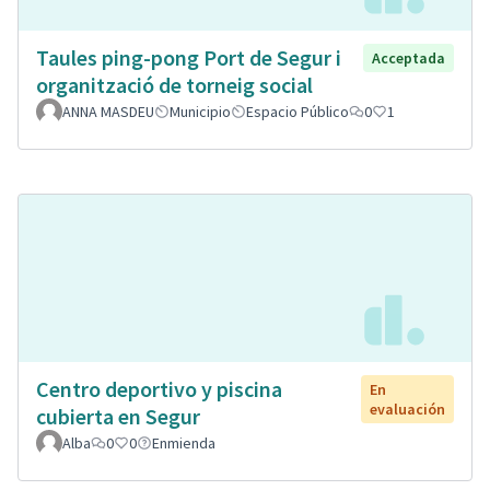
Taules ping-pong Port de Segur i
Acceptada
organització de torneig social
ANNA MASDEU
Municipio
Espacio Público
0
1
Centro deportivo y piscina
En
evaluación
cubierta en Segur
Alba
0
0
Enmienda