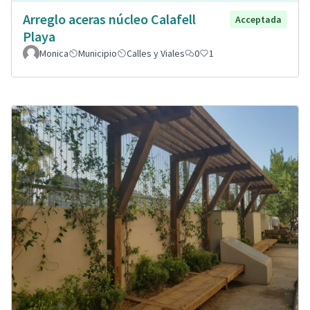
Arreglo aceras núcleo Calafell
Acceptada
Playa
Monica
Municipio
Calles y Viales
0
1