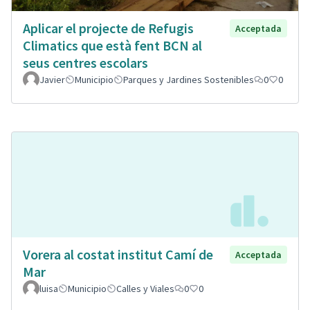
Aplicar el projecte de Refugis
Acceptada
Climatics que està fent BCN al
seus centres escolars
Javier
Municipio
Parques y Jardines Sostenibles
0
0
Vorera al costat institut Camí de
Acceptada
Mar
luisa
Municipio
Calles y Viales
0
0