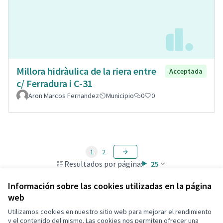
Millora hidràulica de la riera entre
Acceptada
c/ Ferradura i C-31
Aron Marcos Fernandez
Municipio
0
0
1
2
Resultados por página:
25
Información sobre las cookies utilizadas en la página
web
Utilizamos cookies en nuestro sitio web para mejorar el rendimiento
Términos y condiciones de uso
y el contenido del mismo. Las cookies nos permiten ofrecer una
Configuración de cookies