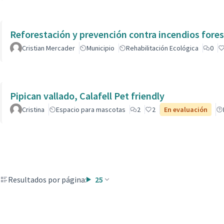
Reforestación y prevención contra incendios fores
Cristian Mercader
Municipio
Rehabilitación Ecológica
0
Pipican vallado, Calafell Pet friendly
Cristina
Espacio para mascotas
2
2
En evaluación
Resultados por página:
25