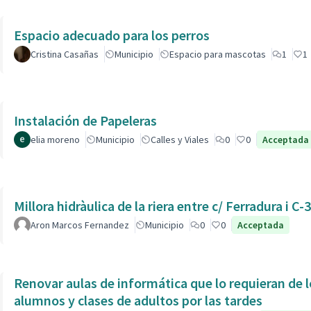
Espacio adecuado para los perros
Cristina Casañas
Municipio
Espacio para mascotas
1
1
Instalación de Papeleras
elia moreno
Municipio
Calles y Viales
0
0
Acceptada
Millora hidràulica de la riera entre c/ Ferradura i C-
Aron Marcos Fernandez
Municipio
0
0
Acceptada
Renovar aulas de informática que lo requieran de l
alumnos y clases de adultos por las tardes