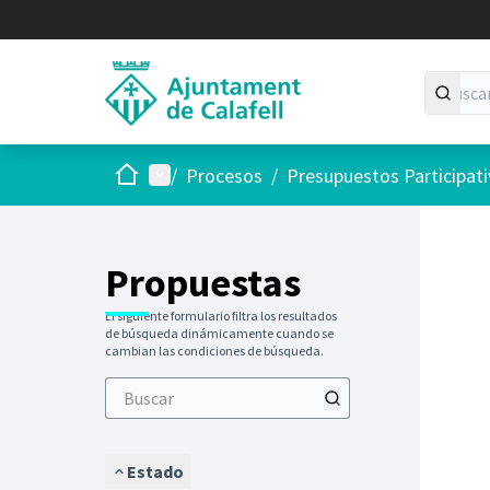
Inicio
Menú principal
/
Procesos
/
Presupuestos Participat
Saltar
El siguie
+
−
Propuestas
El siguiente formulario filtra los resultados
de búsqueda dinámicamente cuando se
cambian las condiciones de búsqueda.
Estado