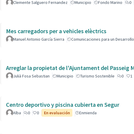
Clemente Salguero Fernandez
Municipio
Fondo Marino
0
Mes carregadors per a vehicles elèctrics
Manuel Antonio García Sierra
Comunicaciones para un Desarrollo
Arreglar la propietat de l'Ajuntament del Passeig
Julià Fosa Sebastian
Municipio
Turismo Sostenible
0
1
Centro deportivo y piscina cubierta en Segur
Alba
0
0
En evaluación
Enmienda