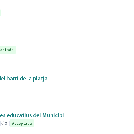
ceptada
l barri de la platja
res educatius del Municipi
0
Acceptada