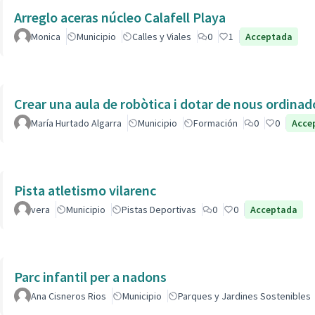
Arreglo aceras núcleo Calafell Playa
Monica
Municipio
Calles y Viales
0
1
Acceptada
Crear una aula de robòtica i dotar de nous ordinad
María Hurtado Algarra
Municipio
Formación
0
0
Acce
Pista atletismo vilarenc
vera
Municipio
Pistas Deportivas
0
0
Acceptada
Parc infantil per a nadons
Ana Cisneros Rios
Municipio
Parques y Jardines Sostenibles