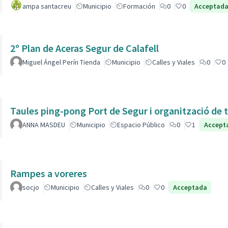
ampa santacreu
Municipio
Formación
0
0
Acceptad
2º Plan de Aceras Segur de Calafell
Miguel Ángel Perín Tienda
Municipio
Calles y Viales
0
0
Taules ping-pong Port de Segur i organització de t
ANNA MASDEU
Municipio
Espacio Público
0
1
Accept
Rampes a voreres
socjo
Municipio
Calles y Viales
0
0
Acceptada