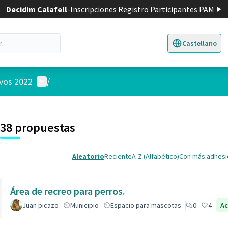
Decidim Calafell
-
Inscripciones Registro Participantes PAM
Castellano
Triar la llengua
E
Menú de usuario
ivos 2022
/
 el mapa
nte elemento es un mapa que presenta los componentes de esta pág
38 propuestas
Aleatorio
Reciente
A-Z (Alfabético)
Con más adhes
Área de recreo para perros.
Juan picazo
Municipio
Espacio para mascotas
0
4
Ac