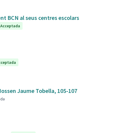
ent BCN al seus centres escolars
Acceptada
cceptada
mbla Mossen Jaume Tobella, 105-107
nda