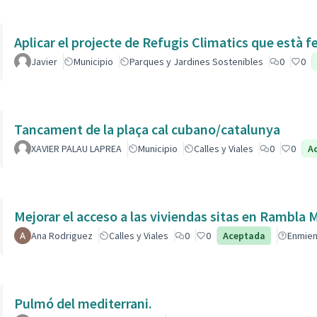
Aplicar el projecte de Refugis Climatics que està f
Javier
Municipio
Parques y Jardines Sostenibles
0
0
Tancament de la plaça cal cubano/catalunya
XAVIER PALAU LAPREA
Municipio
Calles y Viales
0
0
A
Mejorar el acceso a las viviendas sitas en Ra
Ana Rodriguez
Calles y Viales
0
0
Aceptada
Enmie
Pulmó del mediterrani.