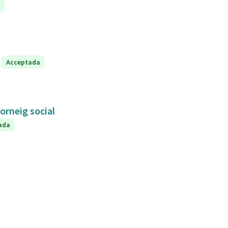
a
Acceptada
orneig social
ada