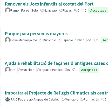
Renovar els Jocs infantils al costat del Port
Ramon Ferré i Solé
Municipio
Playas
0
0
Acceptada
Parque para personas mayores
José Manuel jaime
Municipio
Espacio Público
1
1
Ac
Ajuda a rehabilitació de façanes d'antigues cases de
Ara
Municipio
Espacio Público
0
0
Acceptada
Importar el Projecte de Refugis Climatics als cent
F.A.C Federació Ampas de Calafell
Municipio
Formación
0