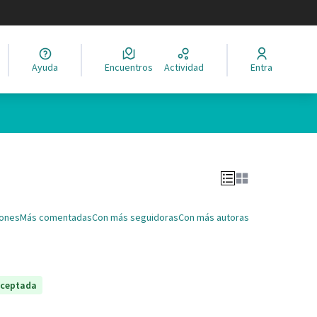
legir el idioma
Ayuda
Encuentros
Actividad
Entra
Leaflet
|
©
HERE maps
ina como puntos en el mapa. El elemento se puede utilizar con un 
iones
Más comentadas
Con más seguidoras
Con más autoras
ceptada