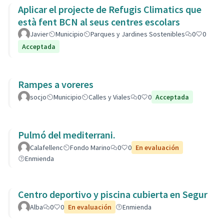
Aplicar el projecte de Refugis Climatics que
està fent BCN al seus centres escolars
Javier
Municipio
Parques y Jardines Sostenibles
0
0
Acceptada
Rampes a voreres
socjo
Municipio
Calles y Viales
0
0
Acceptada
Pulmó del mediterrani.
Calafellenc
Fondo Marino
0
0
En evaluación
Enmienda
Centro deportivo y piscina cubierta en Segur
Alba
0
0
En evaluación
Enmienda