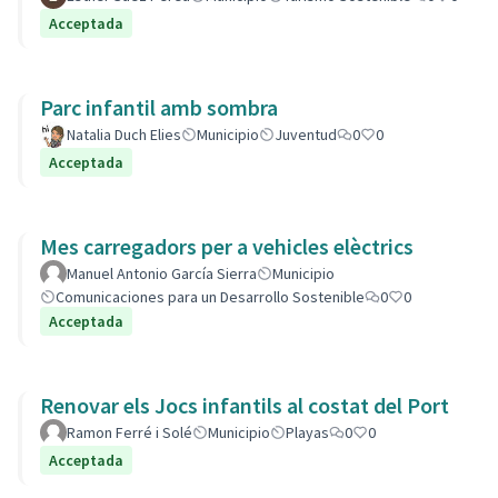
Acceptada
Parc infantil amb sombra
Natalia Duch Elies
Municipio
Juventud
0
0
Acceptada
Mes carregadors per a vehicles elèctrics
Manuel Antonio García Sierra
Municipio
Comunicaciones para un Desarrollo Sostenible
0
0
Acceptada
Renovar els Jocs infantils al costat del Port
Ramon Ferré i Solé
Municipio
Playas
0
0
Acceptada