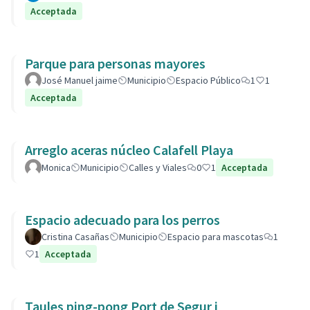
Acceptada
Parque para personas mayores
José Manuel jaime
Municipio
Espacio Público
1
1
Acceptada
Arreglo aceras núcleo Calafell Playa
Monica
Municipio
Calles y Viales
0
1
Acceptada
Espacio adecuado para los perros
Cristina Casañas
Municipio
Espacio para mascotas
1
1
Acceptada
Taules ping-pong Port de Segur i