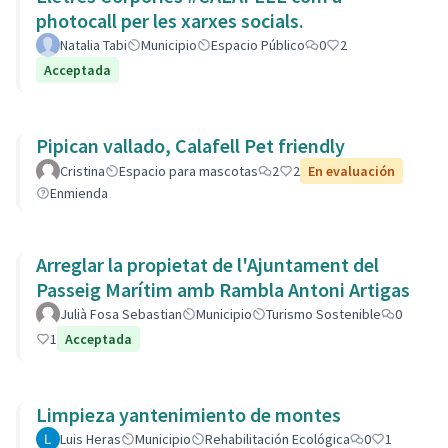
photocall per les xarxes socials.
Natalia Tabi
Municipio
Espacio Público
0
2
Acceptada
Pipican vallado, Calafell Pet friendly
Cristina
Espacio para mascotas
2
2
En evaluación
Enmienda
Arreglar la propietat de l'Ajuntament del
Passeig Marítim amb Rambla Antoni Artigas
Julià Fosa Sebastian
Municipio
Turismo Sostenible
0
1
Acceptada
Limpieza yantenimiento de montes
Luis Heras
Municipio
Rehabilitación Ecológica
0
1