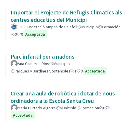
Importar el Projecte de Refugis Climatics als
centres educatius del Municipi
F.A.C Federació Ampas de Calafell
Municipio
Formación
0
0
Acceptada
Parc infantil per a nadons
Ana Cisneros Rios
Municipio
Parques y Jardines Sostenibles
1
0
Acceptada
Crear una aula de robòtica i dotar de nous
ordinadors a la Escola Santa Creu
María Hurtado Algarra
Municipio
Formación
0
0
Acceptada