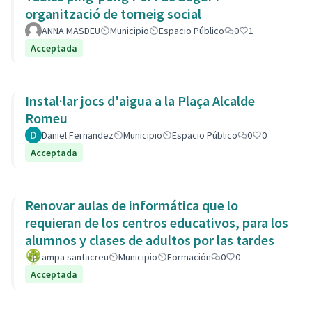
organització de torneig social
ANNA MASDEU
Municipio
Espacio Público
0
1
Acceptada
Instal·lar jocs d'aigua a la Plaça Alcalde
Romeu
Daniel Fernandez
Municipio
Espacio Público
0
0
Acceptada
Renovar aulas de informática que lo
requieran de los centros educativos, para los
alumnos y clases de adultos por las tardes
ampa santacreu
Municipio
Formación
0
0
Acceptada