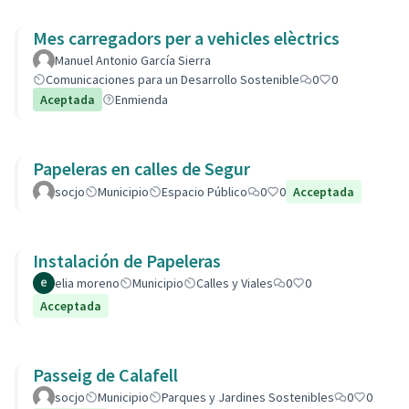
Mes carregadors per a vehicles elèctrics
Manuel Antonio García Sierra
Comunicaciones para un Desarrollo Sostenible
0
0
Aceptada
Enmienda
Papeleras en calles de Segur
socjo
Municipio
Espacio Público
0
0
Acceptada
Instalación de Papeleras
elia moreno
Municipio
Calles y Viales
0
0
Acceptada
Passeig de Calafell
socjo
Municipio
Parques y Jardines Sostenibles
0
0