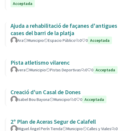
Acceptada
Ajuda a rehabilitació de façanes d'antigues
cases del barri de la platja
Ara
Municipio
Espacio Público
0
0
Acceptada
Pista atletismo vilarenc
vera
Municipio
Pistas Deportivas
0
0
Acceptada
Creació d'un Casal de Dones
Isabel Bou Bayona
Municipio
0
0
Acceptada
2º Plan de Aceras Segur de Calafell
Miguel Ángel Perín Tienda
Municipio
Calles y Viales
0