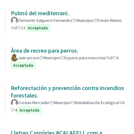
Pulmó del mediterrani.
Clemente Salguero Fernandez
Municipio
Fondo Marino
0
11
Acceptada
Área de recreo para perros.
Juan picazo
Municipio
Espacio para mascotas
0
4
Acceptada
Reforestación y prevención contra incendios
forestales.
Cristian Mercader
Municipio
Rehabilitación Ecológica
0
4
Acceptada
Lletres Corpòries #CALAFELL com a