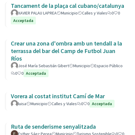
Tancament de la plaça cal cubano/catalunya
XAVIER PALAU LAPREA
Municipio
Calles y Viales
0
0
Acceptada
Crear una zona d'ombra amb un tendall a la
terrassa del bar del Camp de Futbol Juan
Ríos
José María Sebastián Gibert
Municipio
Espacio Público
0
0
Acceptada
Vorera al costat institut Camí de Mar
luisa
Municipio
Calles y Viales
0
0
Acceptada
Ruta de senderisme senyalitzada
Esther Sáez Perea
Municipio
Turismo Sostenible
0
0