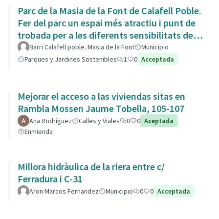
Parc de la Masia de la Font de Calafell Poble.
Fer del parc un espai més atractiu i punt de
trobada per a les diferents sensibilitats del
barri.
Barri Calafell poble. Masia de la Font
Municipio
Parques y Jardines Sostenibles
1
0
Acceptada
Mejorar el acceso a las viviendas sitas en
Rambla Mossen Jaume Tobella, 105-107
Ana Rodriguez
Calles y Viales
0
0
Aceptada
Enmienda
Millora hidràulica de la riera entre c/
Ferradura i C-31
Aron Marcos Fernandez
Municipio
0
0
Acceptada