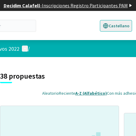
Decidim Calafell
-
Inscripciones Registro Participantes PAM
Castellano
Triar la llengua
E
Menú de usuario
ivos 2022
/
 el mapa
nte elemento es un mapa que presenta los componentes de esta pág
38 propuestas
Aleatorio
Reciente
A-Z (Alfabético)
Con más adhes