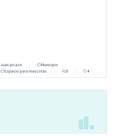
Juan picazo
Municipio
Espacio para mascotas
0
4