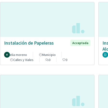
Instalación de Papeleras
In
Acceptada
Al
elia moreno
Municipio
Calles y Viales
0
0