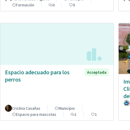
Formación
0
0
Espacio adecuado para los
Acceptada
perros
Im
Cl
de
Cristina Casañas
Municipio
Espacio para mascotas
1
1