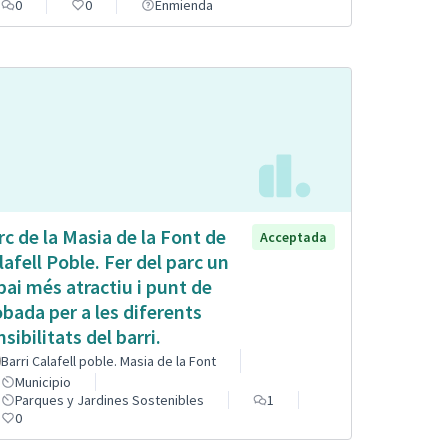
0
0
Enmienda
rc de la Masia de la Font de
Acceptada
lafell Poble. Fer del parc un
pai més atractiu i punt de
obada per a les diferents
sibilitats del barri.
Barri Calafell poble. Masia de la Font
Municipio
Parques y Jardines Sostenibles
1
0