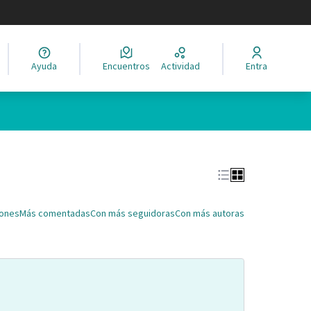
legir el idioma
Ayuda
Encuentros
Actividad
Entra
Leaflet
|
©
HERE maps
ina como puntos en el mapa. El elemento se puede utilizar con un 
iones
Más comentadas
Con más seguidoras
Con más autoras