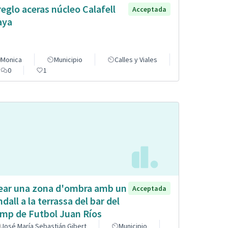
reglo aceras núcleo Calafell
Acceptada
aya
Monica
Municipio
Calles y Viales
0
1
ear una zona d'ombra amb un
Acceptada
ndall a la terrassa del bar del
mp de Futbol Juan Ríos
José María Sebastián Gibert
Municipio