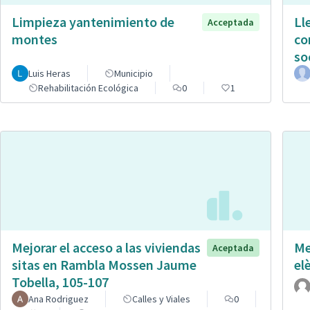
Limpieza yantenimiento de
Ll
Acceptada
montes
co
so
Luis Heras
Municipio
Rehabilitación Ecológica
0
1
Mejorar el acceso a las viviendas
Me
Aceptada
sitas en Rambla Mossen Jaume
el
Tobella, 105-107
Ana Rodriguez
Calles y Viales
0