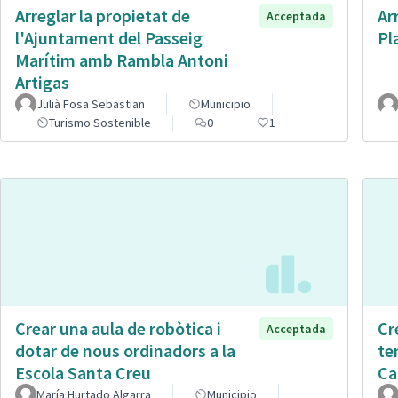
Arreglar la propietat de
Ar
Acceptada
l'Ajuntament del Passeig
Pl
Marítim amb Rambla Antoni
Artigas
Julià Fosa Sebastian
Municipio
Turismo Sostenible
0
1
Crear una aula de robòtica i
Cr
Acceptada
dotar de nous ordinadors a la
te
Escola Santa Creu
Ca
María Hurtado Algarra
Municipio