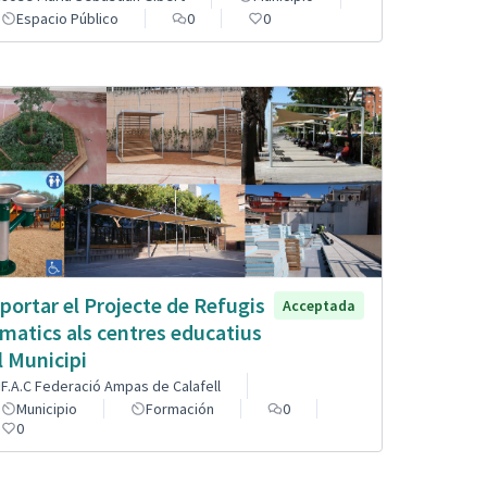
Espacio Público
0
0
portar el Projecte de Refugis
Acceptada
imatics als centres educatius
l Municipi
F.A.C Federació Ampas de Calafell
Municipio
Formación
0
0