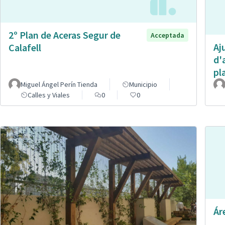
2º Plan de Aceras Segur de
Acceptada
Aj
Calafell
d'
pl
Miguel Ángel Perín Tienda
Municipio
Calles y Viales
0
0
Ár