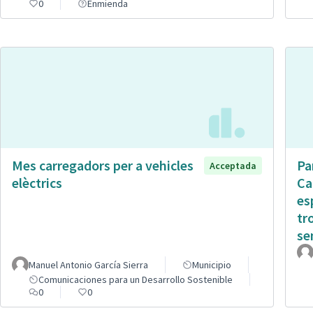
0
Enmienda
Mes carregadors per a vehicles
Pa
Acceptada
elèctrics
Ca
es
tr
sen
Manuel Antonio García Sierra
Municipio
Comunicaciones para un Desarrollo Sostenible
0
0