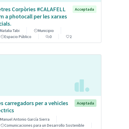
etres Corpòries #CALAFELL
Acceptada
m a photocall per les xarxes
cials.
Natalia Tabi
Municipio
Espacio Público
0
2
s carregadors per a vehicles
Aceptada
èctrics
Manuel Antonio García Sierra
Comunicaciones para un Desarrollo Sostenible