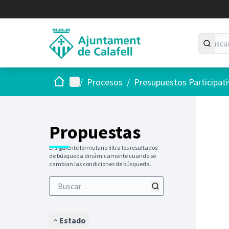
Inicio
Menú principal
/
Procesos
/
Presupuestos Participat
Saltar
El siguie
+
−
Propuestas
El siguiente formulario filtra los resultados
de búsqueda dinámicamente cuando se
cambian las condiciones de búsqueda.
Estado