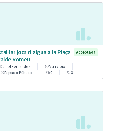
stal·lar jocs d'aigua a la Plaça
Acceptada
calde Romeu
Daniel Fernandez
Municipio
Espacio Público
0
0