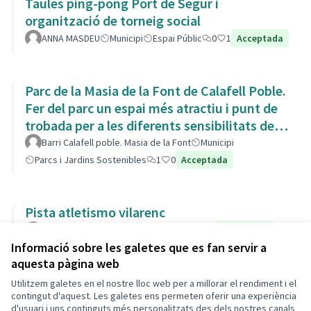
Taules ping-pong Port de Segur i
organització de torneig social
ANNA MASDEU
Municipi
Espai Públic
0
1
Acceptada
Parc de la Masia de la Font de Calafell Poble.
Fer del parc un espai més atractiu i punt de
trobada per a les diferents sensibilitats del
barri.
Barri Calafell poble. Masia de la Font
Municipi
Parcs i Jardins Sostenibles
1
0
Acceptada
Pista atletismo vilarenc
vera
Municipi
Pistes Esportives
0
0
Acceptada
Informació sobre les galetes que es fan servir a
aquesta pàgina web
Utilitzem galetes en el nostre lloc web per a millorar el rendiment i el
Termes i condicions d'ús
contingut d'aquest. Les galetes ens permeten oferir una experiència
Configuració de les galetes
d'usuari i uns continguts més personalitzats des dels nostres canals
Decidim Calafell a X
Decidim Calafell a Facebook
Decidim Calafell a YouTube
Decidim Calafell a GitHub