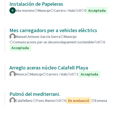
Instalación de Papeleras
elia moreno
Municipi
Carrers i Vials
0
0
Acceptada
Mes carregadors per a vehicles elèctrics
Manuel Antonio García Sierra
Municipi
Comunicacions per un desenvolupament sostenible
0
0
Acceptada
Arreglo aceras núcleo Calafell Playa
Monica
Municipi
Carrers i Vials
0
1
Acceptada
Pulmó del mediterrani.
Calafellenc
Fons Marins
0
0
En avaluació
Esmena