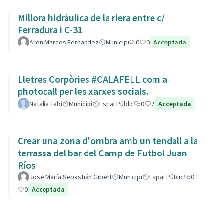
Millora hidràulica de la riera entre c/
Ferradura i C-31
Aron Marcos Fernandez
Municipi
0
0
Acceptada
Lletres Corpòries #CALAFELL com a
photocall per les xarxes socials.
Natalia Tabi
Municipi
Espai Públic
0
2
Acceptada
Crear una zona d'ombra amb un tendall a la
terrassa del bar del Camp de Futbol Juan
Ríos
José María Sebastián Gibert
Municipi
Espai Públic
0
0
Acceptada