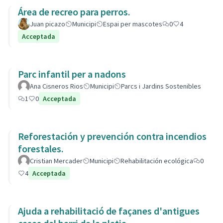
Área de recreo para perros.
Juan picazo
Municipi
Espai per mascotes
0
4
Acceptada
Parc infantil per a nadons
Ana Cisneros Rios
Municipi
Parcs i Jardins Sostenibles
1
0
Acceptada
Reforestación y prevención contra incendios
forestales.
Cristian Mercader
Municipi
Rehabilitación ecológica
0
4
Acceptada
Ajuda a rehabilitació de façanes d'antigues