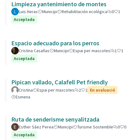
Limpieza yantenimiento de montes
Luis Heras
Municipi
Rehabilitación ecológica
0
1
Acceptada
Espacio adecuado para los perros
Cristina Casañas
Municipi
Espai per mascotes
1
1
Acceptada
Pipican vallado, Calafell Pet friendly
Cristina
Espai per mascotes
2
2
En avaluació
Esmena
Ruta de senderisme senyalitzada
Esther Sáez Perea
Municipi
Turisme Sostenible
0
0
Acceptada