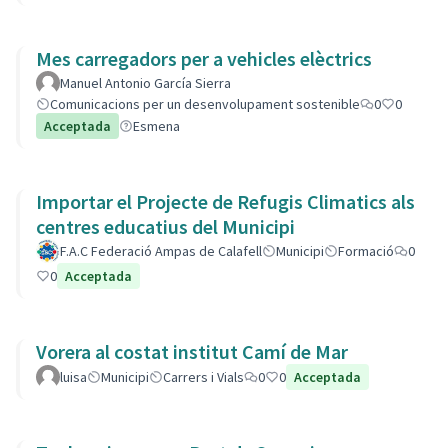
Mes carregadors per a vehicles elèctrics
Manuel Antonio García Sierra
Comunicacions per un desenvolupament sostenible
0
0
Acceptada
Esmena
Importar el Projecte de Refugis Climatics als
centres educatius del Municipi
F.A.C Federació Ampas de Calafell
Municipi
Formació
0
0
Acceptada
Vorera al costat institut Camí de Mar
luisa
Municipi
Carrers i Vials
0
0
Acceptada