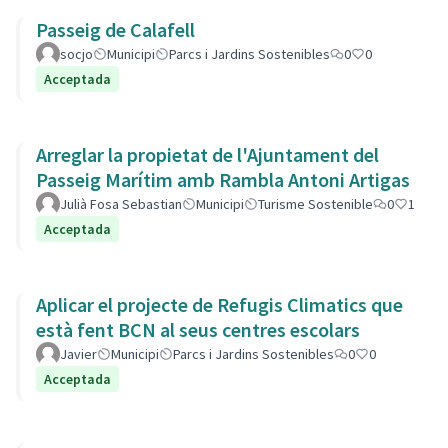
Passeig de Calafell
socjo
Municipi
Parcs i Jardins Sostenibles
0
0
Acceptada
Arreglar la propietat de l'Ajuntament del
Passeig Marítim amb Rambla Antoni Artigas
Julià Fosa Sebastian
Municipi
Turisme Sostenible
0
1
Acceptada
Aplicar el projecte de Refugis Climatics que
està fent BCN al seus centres escolars
Javier
Municipi
Parcs i Jardins Sostenibles
0
0
Acceptada