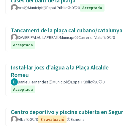
cases del barri de la platja
Ara
Municipi
Espai Públic
0
0
Acceptada
Tancament de la plaça cal cubano/catalunya
XAVIER PALAU LAPREA
Municipi
Carrers i Vials
0
0
Acceptada
Instal·lar jocs d'aigua a la Plaça Alcalde
Romeu
Daniel Fernandez
Municipi
Espai Públic
0
0
Acceptada
Centro deportivo y piscina cubierta en Segur
Alba
0
0
En avaluació
Esmena