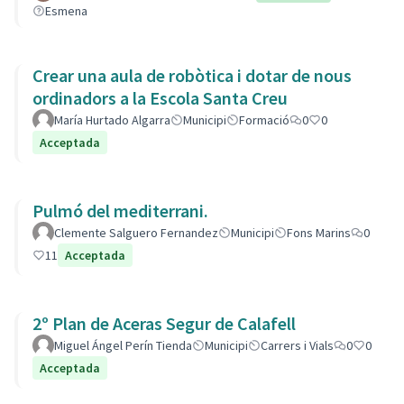
Esmena
Crear una aula de robòtica i dotar de nous
ordinadors a la Escola Santa Creu
María Hurtado Algarra
Municipi
Formació
0
0
Acceptada
Pulmó del mediterrani.
Clemente Salguero Fernandez
Municipi
Fons Marins
0
11
Acceptada
2º Plan de Aceras Segur de Calafell
Miguel Ángel Perín Tienda
Municipi
Carrers i Vials
0
0
Acceptada