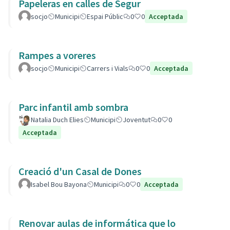
Papeleras en calles de Segur
socjo
Municipi
Espai Públic
0
0
Acceptada
Rampes a voreres
socjo
Municipi
Carrers i Vials
0
0
Acceptada
Parc infantil amb sombra
Natalia Duch Elies
Municipi
Joventut
0
0
Acceptada
Creació d'un Casal de Dones
Isabel Bou Bayona
Municipi
0
0
Acceptada
Renovar aulas de informática que lo