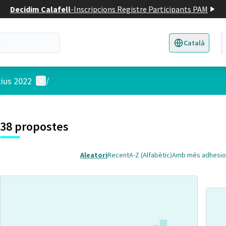
Decidim Calafell
-
Inscripcions Registre Participants PAM
Català
Triar la llengua
E
Menú d'usuari
tius 2022
/
 el mapa
t element és un mapa que presenta els components d'aquesta pàgina
38 propostes
Aleatori
Recent
A-Z (Alfabètic)
Amb més adhesio