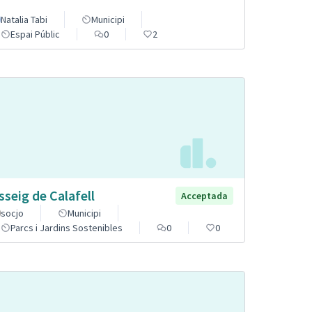
Natalia Tabi
Municipi
Espai Públic
0
2
sseig de Calafell
Acceptada
socjo
Municipi
Parcs i Jardins Sostenibles
0
0