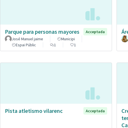
Parque para personas mayores
Ár
Acceptada
José Manuel jaime
Municipi
Espai Públic
1
1
Pista atletismo vilarenc
Cr
Acceptada
te
Ca