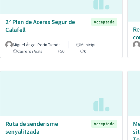
2º Plan de Aceras Segur de
Acceptada
Re
Calafell
co
Miguel Ángel Perín Tienda
Municipi
Carrers i Vials
0
0
Ruta de senderisme
Me
Acceptada
senyalitzada
si
To