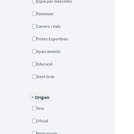
Espai per mascotes
Patrimoni
Carrers i Vials
Pistes Esportives
Aparcaments
Educació
Gent Gran
Origen
Tots
Oficial
Participants