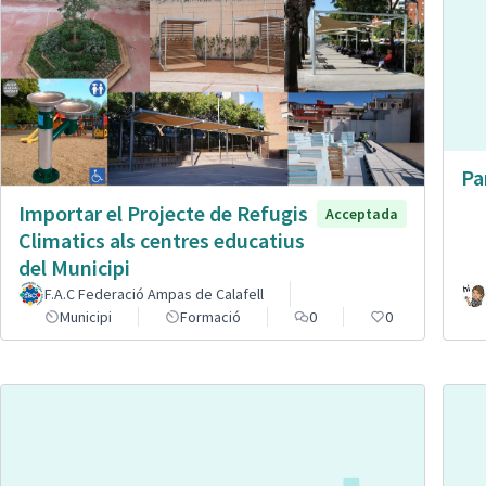
Pa
Importar el Projecte de Refugis
Acceptada
Climatics als centres educatius
del Municipi
F.A.C Federació Ampas de Calafell
Municipi
Formació
0
0