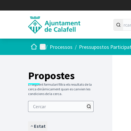
Inici
Menú principal
/
Processos
/
Pressupostos Participa
Saltar
El següen
+
−
Propostes
El següent formulari filtra els resultats de la
cerca dinàmicament quan es canvien les
condicions de la cerca.
Estat