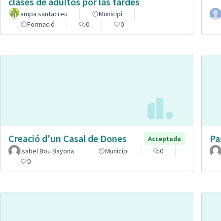
clases de adultos por las tardes
ampa santacreu
Municipi
Formació
0
0
Creació d'un Casal de Dones
Pa
Acceptada
Isabel Bou Bayona
Municipi
0
0