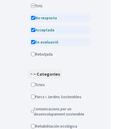
Tots
No resposta
Acceptada
En avaluació
Rebutjada
~ Categories
Totes
Parcs i Jardins Sostenibles
Comunicacions per un
desenvolupament sostenible
Rehabilitación ecológica