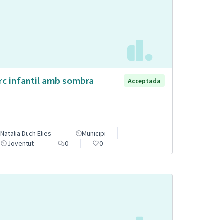
rc infantil amb sombra
Acceptada
Natalia Duch Elies
Municipi
Joventut
0
0