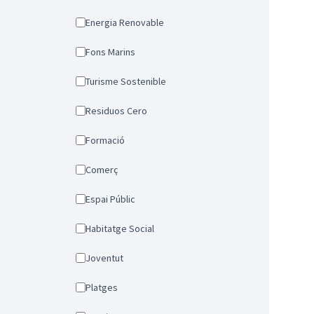
Energia Renovable
Fons Marins
Turisme Sostenible
Residuos Cero
Formació
Comerç
Espai Públic
Habitatge Social
Joventut
Platges