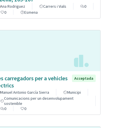
Ana Rodriguez
Carrers i Vials
0
0
Esmena
s carregadors per a vehicles
Acceptada
èctrics
Manuel Antonio García Sierra
Municipi
Comunicacions per un desenvolupament
sostenible
0
0