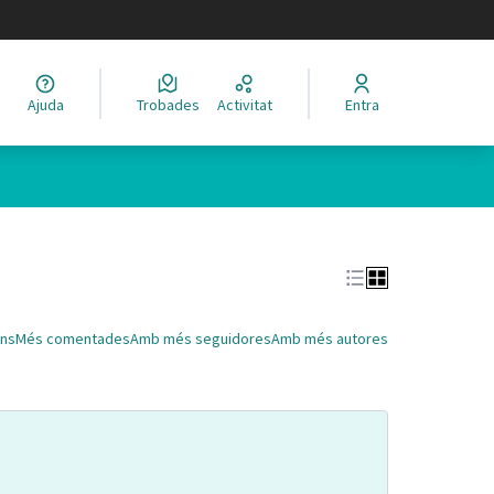
legir el idioma
Ajuda
Trobades
Activitat
Entra
Leaflet
|
©
HERE maps
 com a punts al mapa. L'element es pot fer servir amb un lector 
ns
Més comentades
Amb més seguidores
Amb més autores