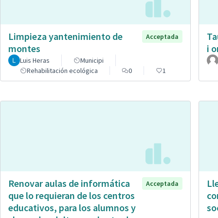
Limpieza yantenimiento de
Ta
Acceptada
montes
i 
Luis Heras
Municipi
Rehabilitación ecológica
0
1
Renovar aulas de informática
Ll
Acceptada
que lo requieran de los centros
co
educativos, para los alumnos y
so