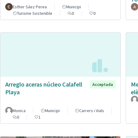
Esther Sáez Perea
Municipi
Turisme Sostenible
0
0
Arreglo aceras núcleo Calafell
Me
Acceptada
Playa
el
Monica
Municipi
Carrers i Vials
0
1