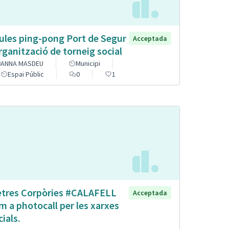
ules ping-pong Port de Segur
Acceptada
organització de torneig social
ANNA MASDEU
Municipi
Espai Públic
0
1
etres Corpòries #CALAFELL
Acceptada
m a photocall per les xarxes
cials.