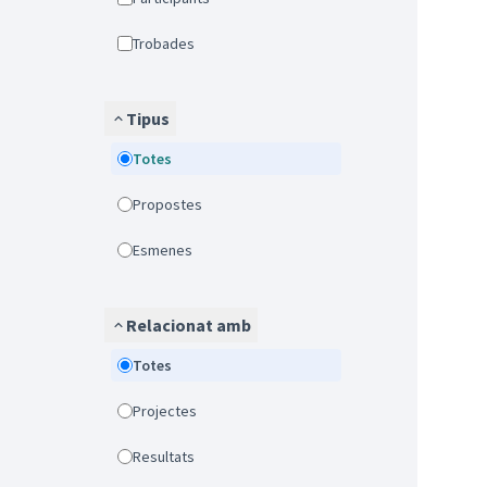
Trobades
Tipus
Totes
Propostes
Esmenes
Relacionat amb
Totes
Projectes
Resultats