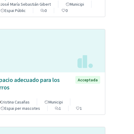
José María Sebastián Gibert
Municipi
Espai Públic
0
0
pacio adecuado para los
Acceptada
rros
Cristina Casañas
Municipi
Espai per mascotes
1
1