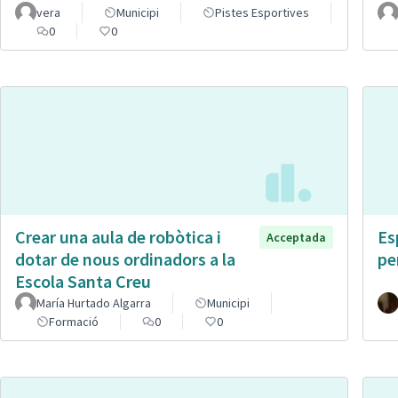
vera
Municipi
Pistes Esportives
0
0
Crear una aula de robòtica i
Es
Acceptada
dotar de nous ordinadors a la
pe
Escola Santa Creu
María Hurtado Algarra
Municipi
Formació
0
0