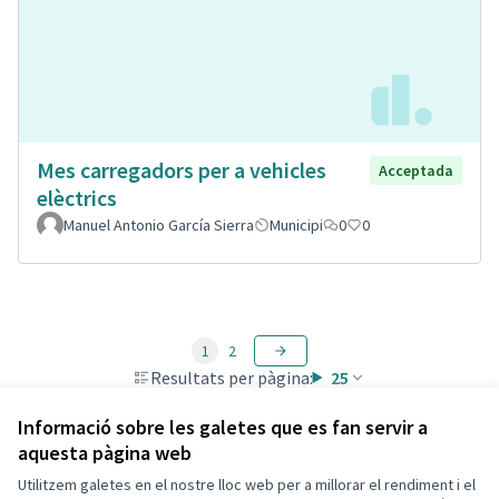
Mes carregadors per a vehicles
Acceptada
elèctrics
Manuel Antonio García Sierra
Municipi
0
0
1
2
Resultats per pàgina:
25
Informació sobre les galetes que es fan servir a
aquesta pàgina web
Utilitzem galetes en el nostre lloc web per a millorar el rendiment i el
Termes i condicions d'ús