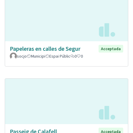
Papeleras en calles de Segur
Acceptada
socjo
Municipi
Espai Públic
0
0
Passeig de Calafell
Acceptada