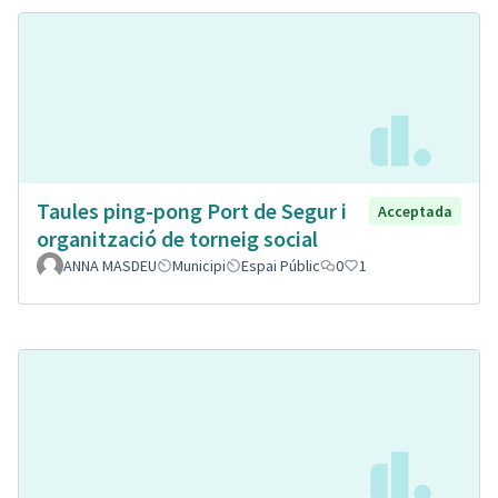
Taules ping-pong Port de Segur i
Acceptada
organització de torneig social
ANNA MASDEU
Municipi
Espai Públic
0
1