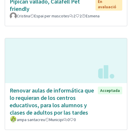
Pipican vallado, Calafell Pet
En
avaluació
friendly
Cristina
Espai per mascotes
2
2
Esmena
Renovar aulas de informática que
Acceptada
lo requieran de los centros
educativos, para los alumnos y
clases de adultos por las tardes
ampa santacreu
Municipi
0
0