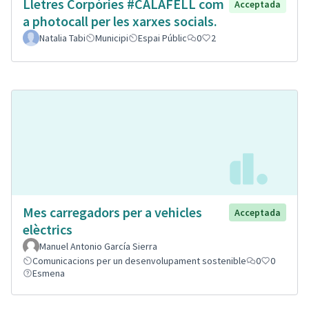
Lletres Corpòries #CALAFELL com
Acceptada
a photocall per les xarxes socials.
Natalia Tabi
Municipi
Espai Públic
0
2
Mes carregadors per a vehicles
Acceptada
elèctrics
Manuel Antonio García Sierra
Comunicacions per un desenvolupament sostenible
0
0
Esmena