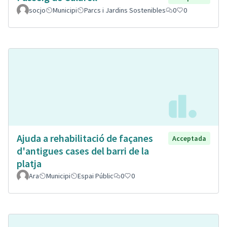
socjo
Municipi
Parcs i Jardins Sostenibles
0
0
Ajuda a rehabilitació de façanes
Acceptada
d'antigues cases del barri de la
platja
Ara
Municipi
Espai Públic
0
0