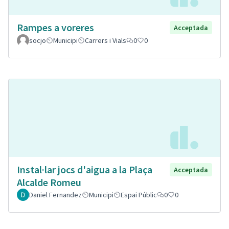
Rampes a voreres
Acceptada
socjo
Municipi
Carrers i Vials
0
0
Instal·lar jocs d'aigua a la Plaça
Acceptada
Alcalde Romeu
Daniel Fernandez
Municipi
Espai Públic
0
0