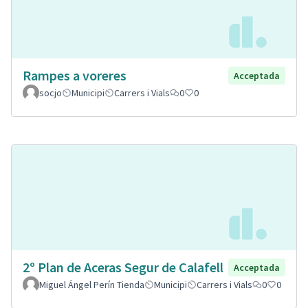
Rampes a voreres
Acceptada
socjo
Municipi
Carrers i Vials
0
0
2º Plan de Aceras Segur de Calafell
Acceptada
Miguel Ángel Perín Tienda
Municipi
Carrers i Vials
0
0