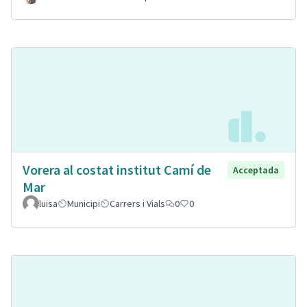
Vorera al costat institut Camí de
Acceptada
Mar
luisa
Municipi
Carrers i Vials
0
0