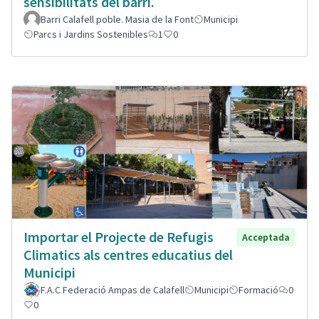
sensibilitats del barri.
Barri Calafell poble. Masia de la Font
Municipi
Parcs i Jardins Sostenibles
1
0
Importar el Projecte de Refugis
Acceptada
Climatics als centres educatius del
Municipi
F.A.C Federació Ampas de Calafell
Municipi
Formació
0
0