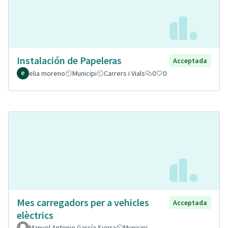
Instalación de Papeleras
Acceptada
elia moreno
Municipi
Carrers i Vials
0
0
Mes carregadors per a vehicles
Acceptada
elèctrics
Manuel Antonio García Sierra
Municipi