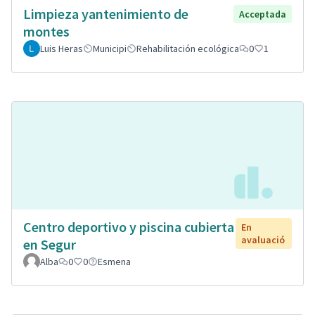
Limpieza yantenimiento de
Acceptada
montes
Luis Heras
Municipi
Rehabilitación ecológica
0
1
Centro deportivo y piscina cubierta
En
avaluació
en Segur
Alba
0
0
Esmena