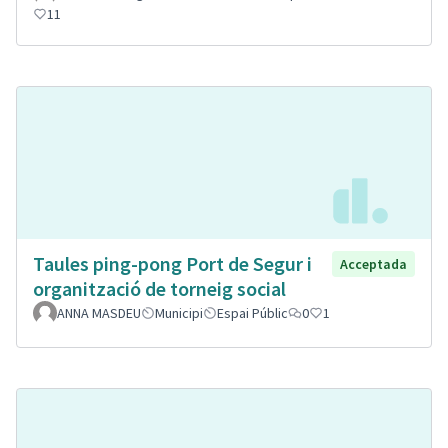
11
Taules ping-pong Port de Segur i
Acceptada
organització de torneig social
ANNA MASDEU
Municipi
Espai Públic
0
1