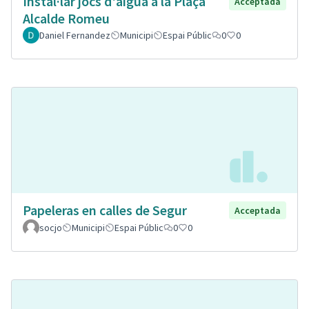
Instal·lar jocs d'aigua a la Plaça
Acceptada
Alcalde Romeu
Daniel Fernandez
Municipi
Espai Públic
0
0
Papeleras en calles de Segur
Acceptada
socjo
Municipi
Espai Públic
0
0