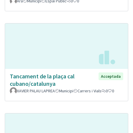
Ara
Municipi
Espai Públic
0
0
Tancament de la plaça cal
Acceptada
cubano/catalunya
XAVIER PALAU LAPREA
Municipi
Carrers i Vials
0
0