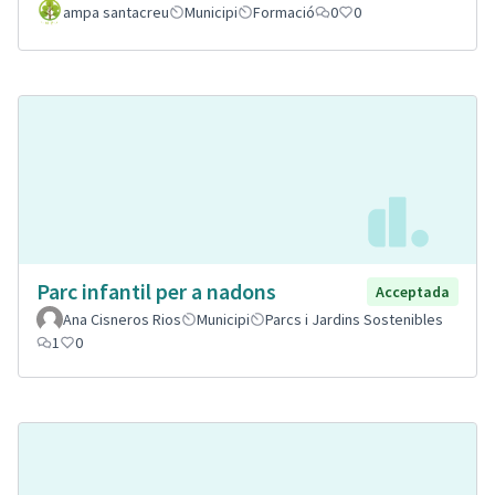
ampa santacreu
Municipi
Formació
0
0
Parc infantil per a nadons
Acceptada
Ana Cisneros Rios
Municipi
Parcs i Jardins Sostenibles
1
0