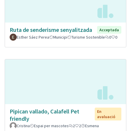
Ruta de senderisme senyalitzada
Acceptada
Esther Sáez Perea
Municipi
Turisme Sostenible
0
0
Pipican vallado, Calafell Pet
En
avaluació
friendly
Cristina
Espai per mascotes
2
2
Esmena