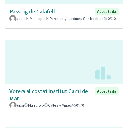
Passeig de Calafell
Acceptada
socjo
Municipio
Parques y Jardines Sostenibles
0
0
Vorera al costat institut Camí de
Acceptada
Mar
luisa
Municipio
Calles y Viales
0
0