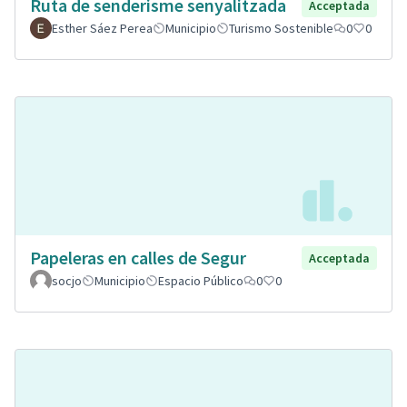
Ruta de senderisme senyalitzada
Acceptada
Esther Sáez Perea
Municipio
Turismo Sostenible
0
0
Papeleras en calles de Segur
Acceptada
socjo
Municipio
Espacio Público
0
0