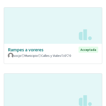
Rampes a voreres
Acceptada
socjo
Municipio
Calles y Viales
0
0