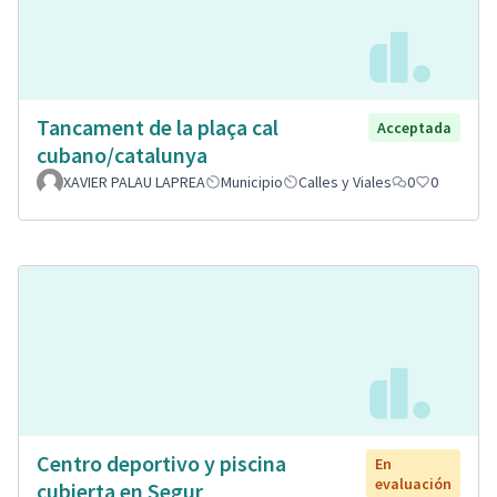
Tancament de la plaça cal
Acceptada
cubano/catalunya
XAVIER PALAU LAPREA
Municipio
Calles y Viales
0
0
Centro deportivo y piscina
En
evaluación
cubierta en Segur