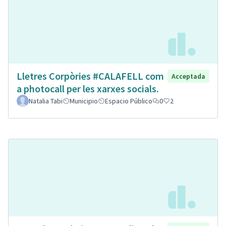
Lletres Corpòries #CALAFELL com
Acceptada
a photocall per les xarxes socials.
Natalia Tabi
Municipio
Espacio Público
0
2