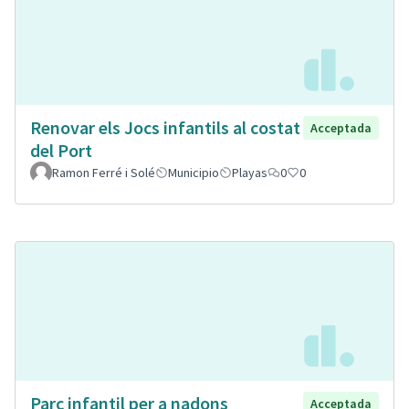
Renovar els Jocs infantils al costat
Acceptada
del Port
Ramon Ferré i Solé
Municipio
Playas
0
0
Parc infantil per a nadons
Acceptada