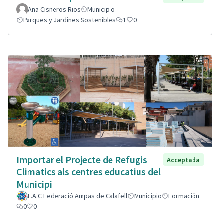
Ana Cisneros Rios
Municipio
Parques y Jardines Sostenibles
1
0
Importar el Projecte de Refugis
Acceptada
Climatics als centres educatius del
Municipi
F.A.C Federació Ampas de Calafell
Municipio
Formación
0
0