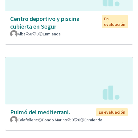
Centro deportivo y piscina
En
evaluación
cubierta en Segur
Alba
0
0
Enmienda
Pulmó del mediterrani.
En evaluación
Calafellenc
Fondo Marino
0
0
Enmienda