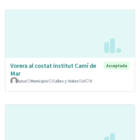
Vorera al costat institut Camí de
Acceptada
Mar
luisa
Municipio
Calles y Viales
0
0