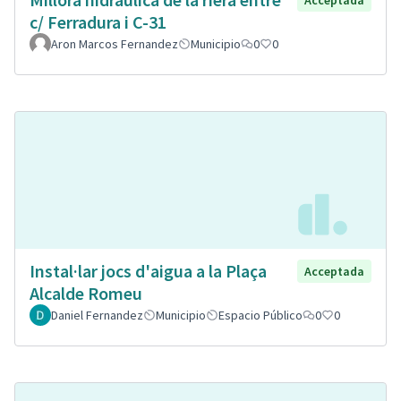
Acceptada
c/ Ferradura i C-31
Aron Marcos Fernandez
Municipio
0
0
Instal·lar jocs d'aigua a la Plaça
Acceptada
Alcalde Romeu
Daniel Fernandez
Municipio
Espacio Público
0
0