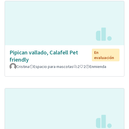
Pipican vallado, Calafell Pet
En
evaluación
friendly
Cristina
Espacio para mascotas
2
2
Enmienda