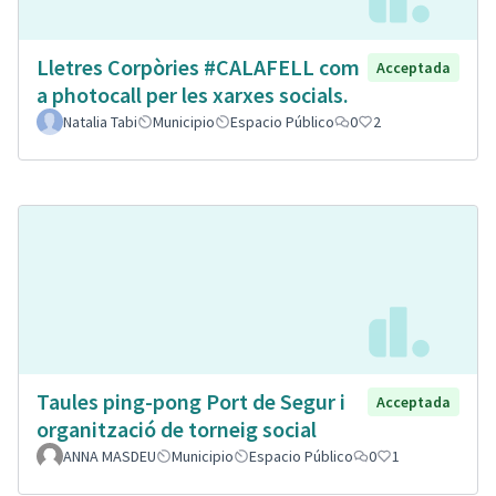
Lletres Corpòries #CALAFELL com
Acceptada
a photocall per les xarxes socials.
Natalia Tabi
Municipio
Espacio Público
0
2
Taules ping-pong Port de Segur i
Acceptada
organització de torneig social
ANNA MASDEU
Municipio
Espacio Público
0
1