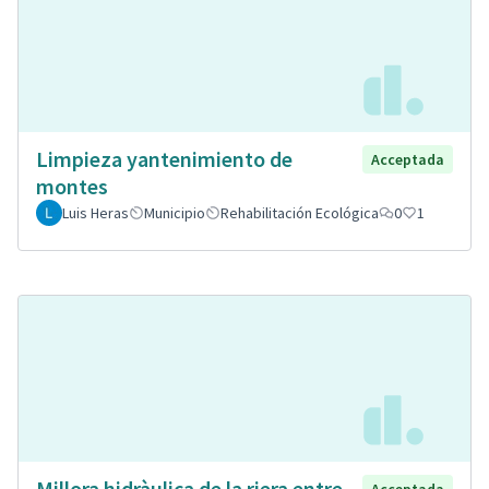
Limpieza yantenimiento de
Acceptada
montes
Luis Heras
Municipio
Rehabilitación Ecológica
0
1
Millora hidràulica de la riera entre