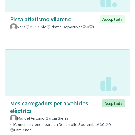
Pista atletismo vilarenc
Acceptada
vera
Municipio
Pistas Deportivas
0
0
Mes carregadors per a vehicles
Aceptada
elèctrics
Manuel Antonio García Sierra
Comunicaciones para un Desarrollo Sostenible
0
0
Enmienda