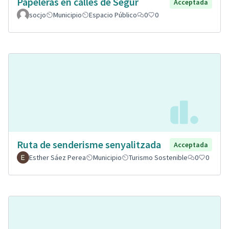
Papeleras en calles de Segur
Acceptada
socjo
Municipio
Espacio Público
0
0
Ruta de senderisme senyalitzada
Acceptada
Esther Sáez Perea
Municipio
Turismo Sostenible
0
0